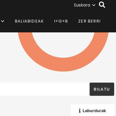
Euskara
BALIABIDEAK
I+G+B
ZER BERRI
BILATU
Laburdurak