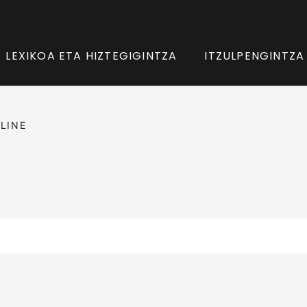
LEXIKOA ETA HIZTEGIGINTZA
ITZULPENGINTZA
LINE