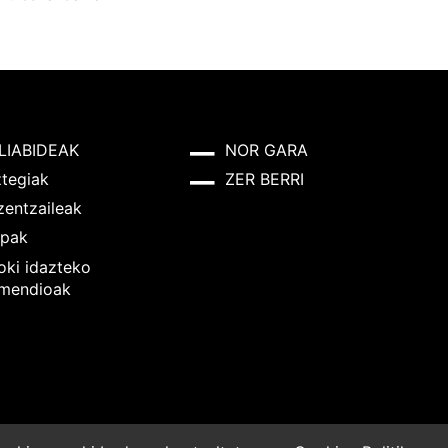
LIABIDEAK
NOR GARA
ztegiak
ZER BERRI
zentzaileak
pak
oki idazteko
mendioak