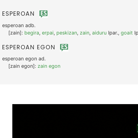
ESPEROAN
esperoan
adb.
[zain]:
begira
,
erpai
,
peskizan
,
zain
,
aiduru
Ipar.
,
goait
Ip
ESPEROAN EGON
esperoan egon
ad.
[zain egon]:
zain egon