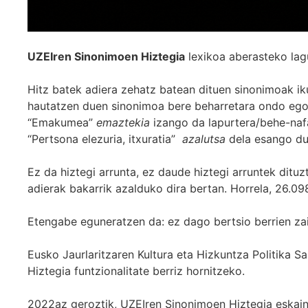
UZEIren Sinonimoen Hiztegia
lexikoa aberasteko lag
Hitz batek adiera zehatz batean dituen sinonimoak iku
hautatzen duen sinonimoa bere beharretara ondo egok
“Emakumea”
emaztekia
izango da lapurtera/behe-naf
“Pertsona elezuria, itxuratia”
azalutsa
dela esango du
Ez da hiztegi arrunta, ez daude hiztegi arruntek ditu
adierak bakarrik azalduko dira bertan. Horrela, 26.098
Etengabe eguneratzen da: ez dago bertsio berrien za
Eusko Jaurlaritzaren Kultura eta Hizkuntza Politika
Hiztegia funtzionalitate berriz hornitzeko.
2022az geroztik, UZEIren Sinonimoen Hiztegia eskaint