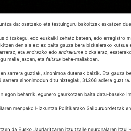
untza da: osatzeko eta testuinguru bakoitzak eskatzen due
s ditzakegu, edo euskalki zehatz batean, edo erregistro ma
itzen den ala ez: ez baita gauza bera bizkaierako kutsua e
arreraz, eta
andrazko
edo
andrakume
bizkaieraz, esaterako
gu maila jasoan, eta
faltsua
behe-mailakoan.
zten sarrera guztiak, sinonimoa dutenak baizik. Eta gauza b
 sarrera sinonimodun ditu hiztegiak, 31.268 adiera guztira.
in egon beharrik, egunero gaurkotzen baita datu-baseko in
 Sailaren menpeko Hizkuntza Politikarako Sailburuordetza
zen da Eusko Jaurlaritzaren itzultzaile neuronalaren
Itzuli