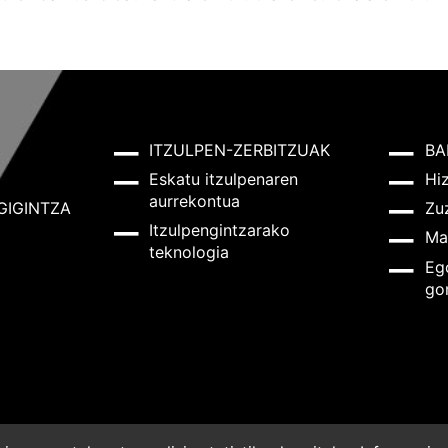
ITZULPEN-ZERBITZUAK
BA
Eskatu itzulpenaren
Hi
aurrekontua
GIGINTZA
Zu
Itzulpengintzarako
Ma
teknologia
Eg
go