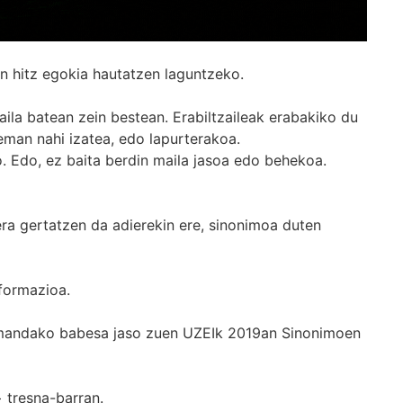
n hitz egokia hautatzen laguntzeko.
ila batean zein bestean. Erabiltzaileak erabakiko du
man nahi izatea, edo lapurterakoa.
. Edo, ez baita berdin maila jasoa edo behekoa.
era gertatzen da adierekin ere, sinonimoa duten
formazioa.
k emandako babesa jaso zuen UZEIk 2019an Sinonimoen
+
tresna-barran.