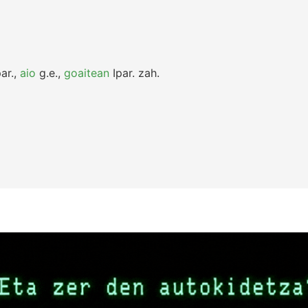
ar.
,
aio
g.e.
,
goaitean
Ipar.
zah.