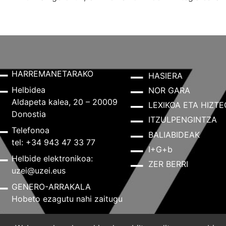
HARREMANETARAKO
HASIERA
Helbidea
NOR GARA
Aldapeta kalea, 20 – 20009
LEXIKOA ETA HIZTE
Donostia
ITZULPENGINTZA
Telefonoa
BALIABIDEAK
tel: +34 943 47 33 77
I+G+b
Helbide elektronikoa:
ZER BERRI
uzei@uzei.eus
GENERO-ARRAKALA
Hobeto ezagutu nahi zaitugu