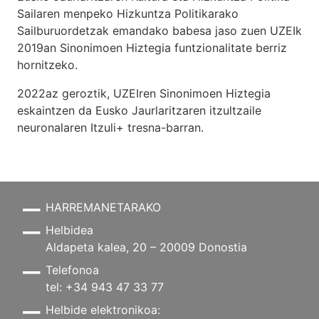
Sailaren menpeko Hizkuntza Politikarako
Sailburuordetzak emandako babesa jaso zuen UZEIk
2019an Sinonimoen Hiztegia funtzionalitate berriz
hornitzeko.
2022az geroztik, UZEIren Sinonimoen Hiztegia
eskaintzen da Eusko Jaurlaritzaren itzultzaile
neuronalaren
Itzuli+
tresna-barran.
HARREMANETARAKO
Helbidea
Aldapeta kalea, 20 – 20009 Donostia
Telefonoa
tel: +34 943 47 33 77
Helbide elektronikoa: