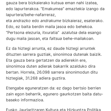
gauza bera bizkaierako kutsua eman nahi izatea,
edo lapurterakoa. “Emakumea”
emaztekia
izango da
lapurtera/behe-nafarreraz,
eta
andrazko
edo
andrakume
bizkaieraz, esaterako.
Edo, ez baita berdin maila jasoa edo behekoa.
“Pertsona elezuria, itxuratia”
azalutsa
dela esango
dugu maila jasoan, eta
faltsua
behe-mailakoan.
Ez da hiztegi arrunta, ez daude hiztegi arruntek
dituzten sarrera guztiak, sinonimoa dutenak baizik.
Eta gauza bera gertatzen da adierekin ere,
sinonimoa duten adierak bakarrik azalduko dira
bertan. Horrela, 26.098 sarrera sinonimodun ditu
hiztegiak, 31.268 adiera guztira.
Etengabe eguneratzen da: ez dago bertsio berrien
zain egon beharrik, egunero gaurkotzen baita datu-
baseko informazioa.
Eusko Jaurlaritzaren Kultura eta Hizkuntza Politika