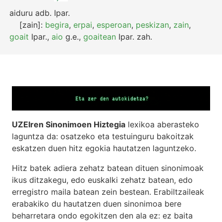
aiduru
adb.
Ipar.
[zain]:
begira
,
erpai
,
esperoan
,
peskizan
,
zain
,
goait
Ipar.
,
aio
g.e.
,
goaitean
Ipar.
zah.
UZEIren Sinonimoen Hiztegia
lexikoa aberasteko
laguntza da: osatzeko eta testuinguru bakoitzak
eskatzen duen hitz egokia hautatzen laguntzeko.
Hitz batek adiera zehatz batean dituen sinonimoak
ikus ditzakegu, edo euskalki zehatz batean, edo
erregistro maila batean zein bestean. Erabiltzaileak
erabakiko du hautatzen duen sinonimoa bere
beharretara ondo egokitzen den ala ez: ez baita