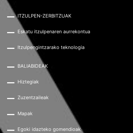
ITZULPEN-ZERBITZUAK
Eskatu itzulpenaren aurrekontua
Itzulpengintzarako teknologia
BALIABIDEAK
Hiztegiak
Zuzentzaileak
Mapak
Egoki idazteko gomendioak