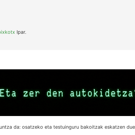
bixkotx
Ipar.
untza da: osatzeko eta testuinguru bakoitzak eskatzen due