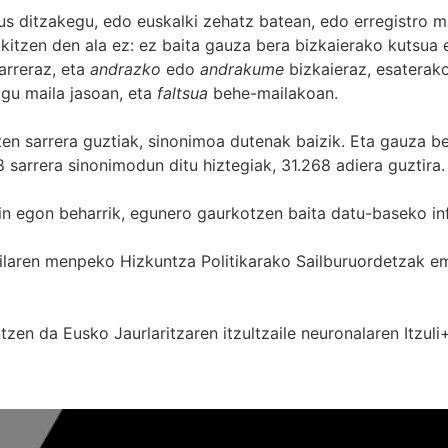
s ditzakegu, edo euskalki zehatz batean, edo erregistro ma
itzen den ala ez: ez baita gauza bera bizkaierako kutsua e
arreraz, eta
andrazko
edo
andrakume
bizkaieraz, esaterako
gu maila jasoan, eta
faltsua
behe-mailakoan.
zten sarrera guztiak, sinonimoa dutenak baizik. Eta gauza b
 sarrera sinonimodun ditu hiztegiak, 31.268 adiera guztira.
in egon beharrik, egunero gaurkotzen baita datu-baseko in
 Sailaren menpeko Hizkuntza Politikarako Sailburuordetza
zen da Eusko Jaurlaritzaren itzultzaile neuronalaren
Itzuli