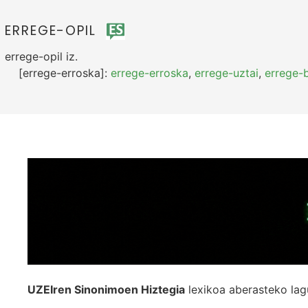
ERREGE-OPIL
errege-opil
iz.
[errege-erroska]:
errege-erroska
,
errege-uztai
,
errege-
UZEIren Sinonimoen Hiztegia
lexikoa aberasteko lag