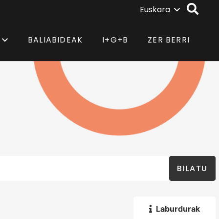
Euskara
BALIABIDEAK
I+G+B
ZER BERRI
BILATU
Laburdurak