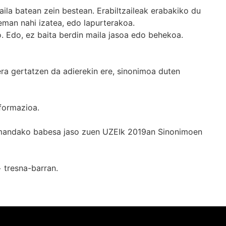
ila batean zein bestean. Erabiltzaileak erabakiko du
man nahi izatea, edo lapurterakoa.
. Edo, ez baita berdin maila jasoa edo behekoa.
era gertatzen da adierekin ere, sinonimoa duten
formazioa.
k emandako babesa jaso zuen UZEIk 2019an Sinonimoen
+
tresna-barran.