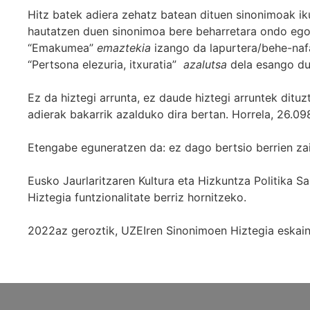
Hitz batek adiera zehatz batean dituen sinonimoak iku
hautatzen duen sinonimoa bere beharretara ondo egok
“Emakumea”
emaztekia
izango da lapurtera/behe-naf
“Pertsona elezuria, itxuratia”
azalutsa
dela esango du
Ez da hiztegi arrunta, ez daude hiztegi arruntek ditu
adierak bakarrik azalduko dira bertan. Horrela, 26.098
Etengabe eguneratzen da: ez dago bertsio berrien za
Eusko Jaurlaritzaren Kultura eta Hizkuntza Politika
Hiztegia funtzionalitate berriz hornitzeko.
2022az geroztik, UZEIren Sinonimoen Hiztegia eskaint