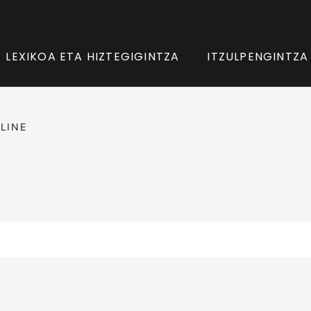
LEXIKOA ETA HIZTEGIGINTZA
ITZULPENGINTZA
LINE