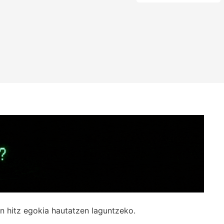
n hitz egokia hautatzen laguntzeko.