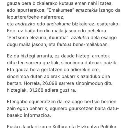
gauza bera bizkaierako kutsua eman nahi izatea,
edo lapurterakoa. “Emakumea”
emaztekia
izango da
lapurtera/behe-nafarreraz,
eta
andrazko
edo
andrakume
bizkaieraz, esaterako.
Edo, ez baita berdin maila jasoa edo behekoa.
“Pertsona elezuria, itxuratia”
azalutsa
dela esango
dugu maila jasoan, eta
faltsua
behe-mailakoan.
Ez da hiztegi arrunta, ez daude hiztegi arruntek
dituzten sarrera guztiak, sinonimoa dutenak baizik.
Eta gauza bera gertatzen da adierekin ere,
sinonimoa duten adierak bakarrik azalduko dira
bertan. Horrela, 26.098 sarrera sinonimodun ditu
hiztegiak, 31.268 adiera guztira.
Etengabe eguneratzen da: ez dago bertsio berrien
zain egon beharrik, egunero gaurkotzen baita datu-
baseko informazioa.
Eusko Jaurlaritzaren Kultura eta Hizkuntza Politika