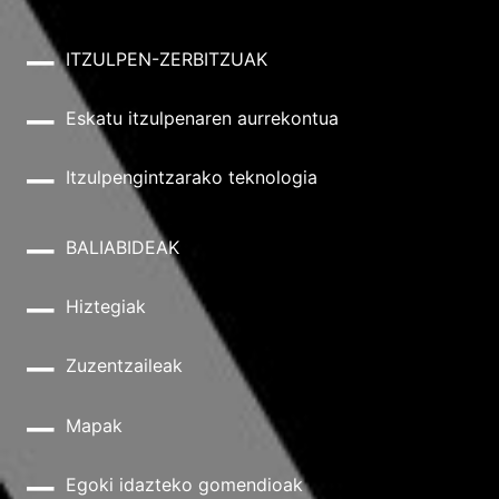
ITZULPEN-ZERBITZUAK
Eskatu itzulpenaren aurrekontua
Itzulpengintzarako teknologia
BALIABIDEAK
Hiztegiak
Zuzentzaileak
Mapak
Egoki idazteko gomendioak