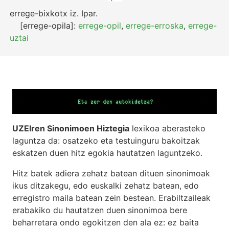
errege-bixkotx
iz.
Ipar.
[errege-opila]:
errege-opil
,
errege-erroska
,
errege-
uztai
UZEIren Sinonimoen Hiztegia
lexikoa aberasteko
laguntza da: osatzeko eta testuinguru bakoitzak
eskatzen duen hitz egokia hautatzen laguntzeko.
Hitz batek adiera zehatz batean dituen sinonimoak
ikus ditzakegu, edo euskalki zehatz batean, edo
erregistro maila batean zein bestean. Erabiltzaileak
erabakiko du hautatzen duen sinonimoa bere
beharretara ondo egokitzen den ala ez: ez baita