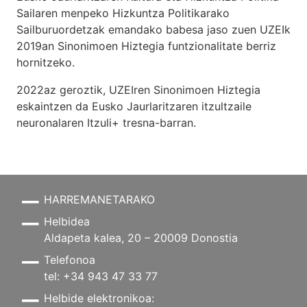
Sailaren menpeko Hizkuntza Politikarako
Sailburuordetzak emandako babesa jaso zuen UZEIk
2019an Sinonimoen Hiztegia funtzionalitate berriz
hornitzeko.
2022az geroztik, UZEIren Sinonimoen Hiztegia
eskaintzen da Eusko Jaurlaritzaren itzultzaile
neuronalaren
Itzuli+
tresna-barran.
HARREMANETARAKO
Helbidea
Aldapeta kalea, 20 – 20009 Donostia
Telefonoa
tel: +34 943 47 33 77
Helbide elektronikoa: