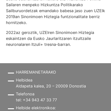
Sailaren menpeko Hizkuntza Politikarako
Sailburuordetzak emandako babesa jaso zuen UZEIk
2019an Sinonimoen Hiztegia funtzionalitate berriz
hornitzeko.
2022az geroztik, UZEIren Sinonimoen Hiztegia
eskaintzen da Eusko Jaurlaritzaren itzultzaile
neuronalaren
Itzuli+
tresna-barran.
HARREMANETARAKO
Helbidea
Aldapeta kalea, 20 – 20009 Donostia
Telefonoa
tel: +34 943 47 33 77
Helbide elektronikoa: