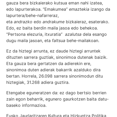
gauza bera bizkaierako kutsua eman nahi izatea,
edo lapurterakoa. “Emakumea”
emaztekia
izango da
lapurtera/behe-nafarreraz,
eta
andrazko
edo
andrakume
bizkaieraz, esaterako.
Edo, ez baita berdin maila jasoa edo behekoa.
“Pertsona elezuria, itxuratia”
azalutsa
dela esango
dugu maila jasoan, eta
faltsua
behe-mailakoan.
Ez da hiztegi arrunta, ez daude hiztegi arruntek
dituzten sarrera guztiak, sinonimoa dutenak baizik.
Eta gauza bera gertatzen da adierekin ere,
sinonimoa duten adierak bakarrik azalduko dira
bertan. Horrela, 26.098 sarrera sinonimodun ditu
hiztegiak, 31.268 adiera guztira.
Etengabe eguneratzen da: ez dago bertsio berrien
zain egon beharrik, egunero gaurkotzen baita datu-
baseko informazioa.
Eusko Jaurlaritzaren Kultura eta Hizkuntza Politika