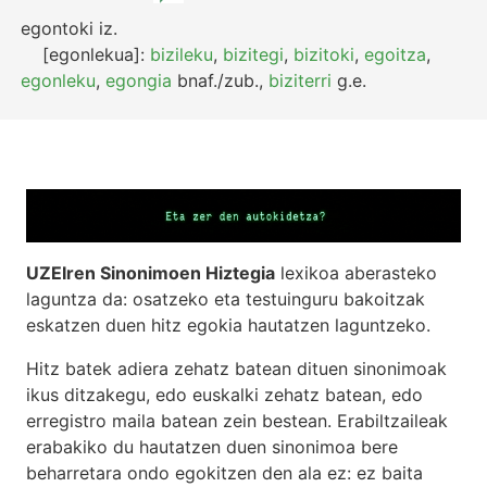
egontoki
iz.
[egonlekua]:
bizileku
,
bizitegi
,
bizitoki
,
egoitza
,
egonleku
,
egongia
bnaf./zub.
,
biziterri
g.e.
UZEIren Sinonimoen Hiztegia
lexikoa aberasteko
laguntza da: osatzeko eta testuinguru bakoitzak
eskatzen duen hitz egokia hautatzen laguntzeko.
Hitz batek adiera zehatz batean dituen sinonimoak
ikus ditzakegu, edo euskalki zehatz batean, edo
erregistro maila batean zein bestean. Erabiltzaileak
erabakiko du hautatzen duen sinonimoa bere
beharretara ondo egokitzen den ala ez: ez baita