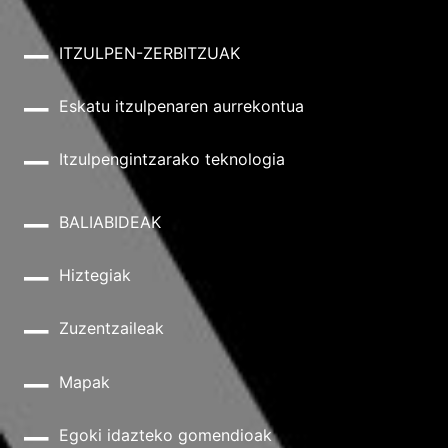
ITZULPEN-ZERBITZUAK
Eskatu itzulpenaren aurrekontua
Itzulpengintzarako teknologia
BALIABIDEAK
Hiztegiak
Zuzentzaileak
Mapak
Egoki idazteko gomendioak