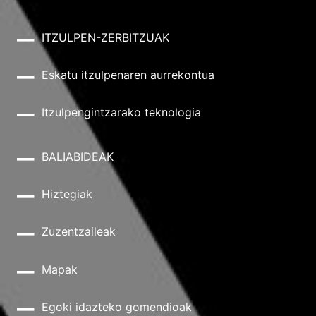
ITZULPEN-ZERBITZUAK
Eskatu itzulpenaren aurrekontua
Itzulpengintzarako teknologia
BALIABIDEAK
Hiztegiak
Zuzentzaileak
Mapak
Egoki idazteko gomendioak