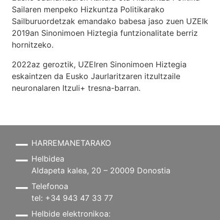
Sailaren menpeko Hizkuntza Politikarako
Sailburuordetzak emandako babesa jaso zuen UZEIk
2019an Sinonimoen Hiztegia funtzionalitate berriz
hornitzeko.
2022az geroztik, UZEIren Sinonimoen Hiztegia
eskaintzen da Eusko Jaurlaritzaren itzultzaile
neuronalaren
Itzuli+
tresna-barran.
HARREMANETARAKO
Helbidea
Aldapeta kalea, 20 – 20009 Donostia
Telefonoa
tel: +34 943 47 33 77
Helbide elektronikoa: