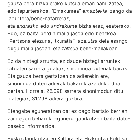
gauza bera bizkaierako kutsua eman nahi izatea,
edo lapurterakoa. “Emakumea”
emaztekia
izango da
lapurtera/behe-nafarreraz,
eta
andrazko
edo
andrakume
bizkaieraz, esaterako.
Edo, ez baita berdin maila jasoa edo behekoa.
“Pertsona elezuria, itxuratia”
azalutsa
dela esango
dugu maila jasoan, eta
faltsua
behe-mailakoan.
Ez da hiztegi arrunta, ez daude hiztegi arruntek
dituzten sarrera guztiak, sinonimoa dutenak baizik.
Eta gauza bera gertatzen da adierekin ere,
sinonimoa duten adierak bakarrik azalduko dira
bertan. Horrela, 26.098 sarrera sinonimodun ditu
hiztegiak, 31.268 adiera guztira.
Etengabe eguneratzen da: ez dago bertsio berrien
zain egon beharrik, egunero gaurkotzen baita datu-
baseko informazioa.
Eusko Jaurlaritzaren Kultura eta Hizkuntza Politika