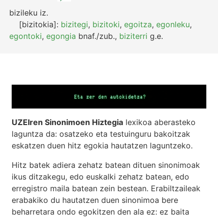
bizileku
iz.
[bizitokia]:
bizitegi
,
bizitoki
,
egoitza
,
egonleku
,
egontoki
,
egongia
bnaf./zub.
,
biziterri
g.e.
UZEIren Sinonimoen Hiztegia
lexikoa aberasteko
laguntza da: osatzeko eta testuinguru bakoitzak
eskatzen duen hitz egokia hautatzen laguntzeko.
Hitz batek adiera zehatz batean dituen sinonimoak
ikus ditzakegu, edo euskalki zehatz batean, edo
erregistro maila batean zein bestean. Erabiltzaileak
erabakiko du hautatzen duen sinonimoa bere
beharretara ondo egokitzen den ala ez: ez baita