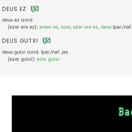
DEUS EZ
deus ez
izord.
[ezer ere ez]:
arean ez
,
ezer
,
ezer ere ez
,
deus
Ipar./naf.
DEUS GUTXI
deus gutxi
izord.
Ipar./naf.
jas.
[ezer gutxi]:
ezer gutxi