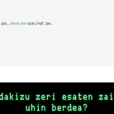
jas.
,
deus ere
Ipar./naf.
jas.