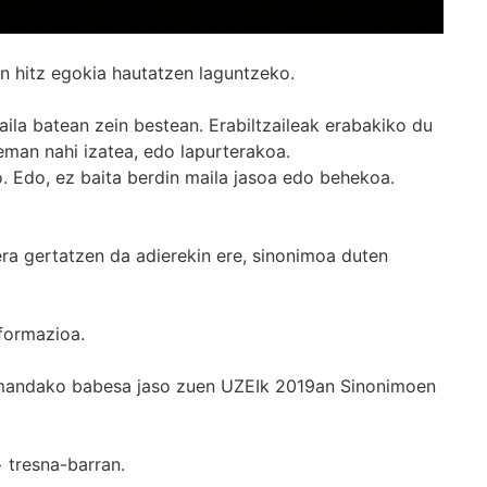
n hitz egokia hautatzen laguntzeko.
ila batean zein bestean. Erabiltzaileak erabakiko du
man nahi izatea, edo lapurterakoa.
. Edo, ez baita berdin maila jasoa edo behekoa.
era gertatzen da adierekin ere, sinonimoa duten
formazioa.
k emandako babesa jaso zuen UZEIk 2019an Sinonimoen
+
tresna-barran.