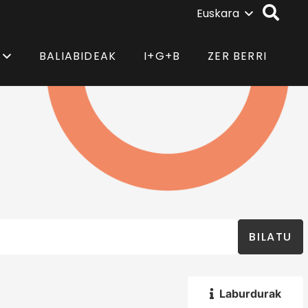
Euskara
BALIABIDEAK
I+G+B
ZER BERRI
BILATU
Laburdurak