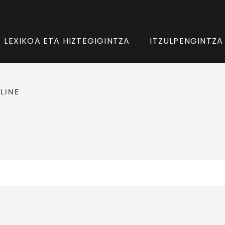
LEXIKOA ETA HIZTEGIGINTZA
ITZULPENGINTZA
LINE