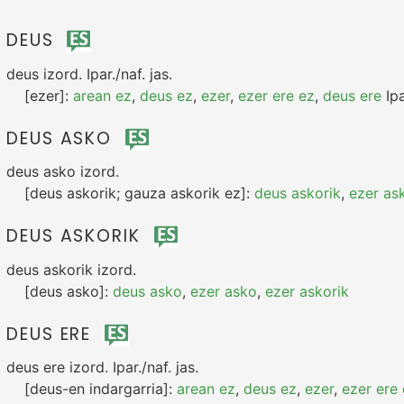
DEUS
deus
izord.
Ipar./naf.
jas.
[ezer]:
arean ez
,
deus ez
,
ezer
,
ezer ere ez
,
deus ere
Ipa
DEUS ASKO
deus asko
izord.
[deus askorik; gauza askorik ez]:
deus askorik
,
ezer as
DEUS ASKORIK
deus askorik
izord.
[deus asko]:
deus asko
,
ezer asko
,
ezer askorik
DEUS ERE
deus ere
izord.
Ipar./naf.
jas.
[deus-en indargarria]:
arean ez
,
deus ez
,
ezer
,
ezer ere