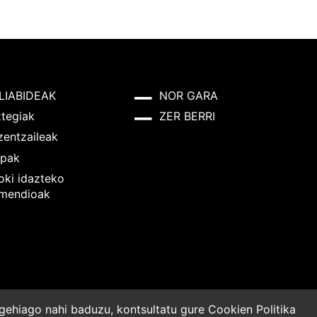
LIABIDEAK
NOR GARA
ztegiak
ZER BERRI
zentzaileak
pak
oki idazteko
mendioak
o gehiago nahi baduzu, kontsultatu gure
Cookien Politika