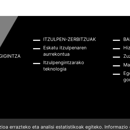
ITZULPEN-ZERBITZUAK
BA
Eskatu itzulpenaren
Hi
aurrekontua
GIGINTZA
Zu
Itzulpengintzarako
Ma
teknologia
Eg
go
oa errazteko eta analisi estatistikoak egiteko. Informazi