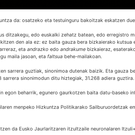
untza da: osatzeko eta testuinguru bakoitzak eskatzen due
s ditzakegu, edo euskalki zehatz batean, edo erregistro ma
itzen den ala ez: ez baita gauza bera bizkaierako kutsua e
arreraz, eta
andrazko
edo
andrakume
bizkaieraz, esaterako
gu maila jasoan, eta
faltsua
behe-mailakoan.
zten sarrera guztiak, sinonimoa dutenak baizik. Eta gauza b
 sarrera sinonimodun ditu hiztegiak, 31.268 adiera guztira.
in egon beharrik, egunero gaurkotzen baita datu-baseko in
 Sailaren menpeko Hizkuntza Politikarako Sailburuordetza
zen da Eusko Jaurlaritzaren itzultzaile neuronalaren
Itzuli