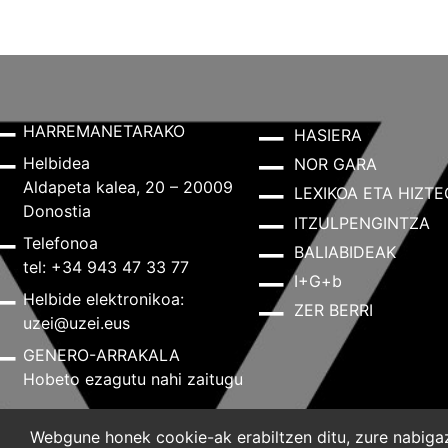
HARREMANETARAKO
HASIERA
Helbidea
NOR GARA
Aldapeta kalea, 20 – 20009
LEXIKOA ETA HIZTE
Donostia
ITZULPENGINTZA
Telefonoa
BALIABIDEAK
tel: +34 943 47 33 77
I+G+b
Helbide elektronikoa:
ZER BERRI
uzei@uzei.eus
GENERO-ARRAKALA
Hobeto ezagutu nahi zaitugu
Webgune honek cookie-ak erabiltzen ditu, zure nabigazi