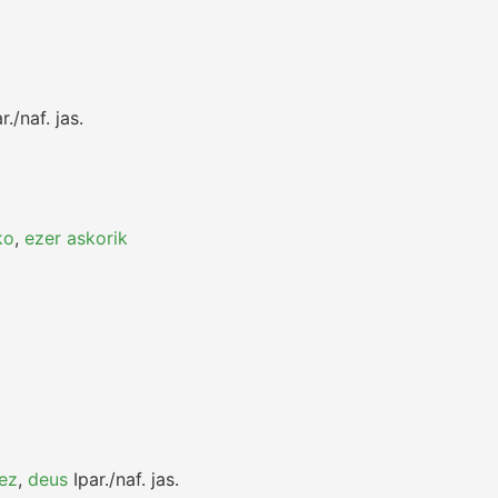
r./naf.
jas.
ko
,
ezer askorik
 ez
,
deus
Ipar./naf.
jas.