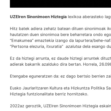
UZEIren Sinonimoen Hiztegia
lexikoa aberasteko lag
Hitz batek adiera zehatz batean dituen sinonimoak iku
hautatzen duen sinonimoa bere beharretara ondo egok
“Emakumea”
emaztekia
izango da lapurtera/behe-naf
“Pertsona elezuria, itxuratia”
azalutsa
dela esango du
Ez da hiztegi arrunta, ez daude hiztegi arruntek ditu
adierak bakarrik azalduko dira bertan. Horrela, 26.098
Etengabe eguneratzen da: ez dago bertsio berrien za
Eusko Jaurlaritzaren Kultura eta Hizkuntza Politika
Hiztegia funtzionalitate berriz hornitzeko.
2022az geroztik, UZEIren Sinonimoen Hiztegia eskaint