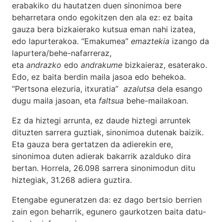
erabakiko du hautatzen duen sinonimoa bere
beharretara ondo egokitzen den ala ez: ez baita
gauza bera bizkaierako kutsua eman nahi izatea,
edo lapurterakoa. “Emakumea”
emaztekia
izango da
lapurtera/behe-nafarreraz,
eta
andrazko
edo
andrakume
bizkaieraz, esaterako.
Edo, ez baita berdin maila jasoa edo behekoa.
“Pertsona elezuria, itxuratia”
azalutsa
dela esango
dugu maila jasoan, eta
faltsua
behe-mailakoan.
Ez da hiztegi arrunta, ez daude hiztegi arruntek
dituzten sarrera guztiak, sinonimoa dutenak baizik.
Eta gauza bera gertatzen da adierekin ere,
sinonimoa duten adierak bakarrik azalduko dira
bertan. Horrela, 26.098 sarrera sinonimodun ditu
hiztegiak, 31.268 adiera guztira.
Etengabe eguneratzen da: ez dago bertsio berrien
zain egon beharrik, egunero gaurkotzen baita datu-