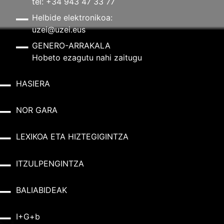
tel: +34 943 47 33 77
Helbide elektronikoa:
uzei@uzei.eus
GENERO-ARRAKALA
Hobeto ezagutu nahi zaitugu
HASIERA
NOR GARA
LEXIKOA ETA HIZTEGIGINTZA
ITZULPENGINTZA
BALIABIDEAK
I+G+b