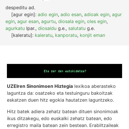
despeditu
ad.
[agur egin]:
adio egin
,
adio esan
,
adioak egin
,
agur
egin
,
agur esan
,
agurtu
,
diosala egin
,
oles egin
,
agurkatu
Ipar.
,
diosaldu
g.e.
,
salutatu
g.e.
[kaleratu]:
kaleratu
,
kanporatu
,
konjit eman
UZEIren Sinonimoen Hiztegia
lexikoa aberasteko
laguntza da: osatzeko eta testuinguru bakoitzak
eskatzen duen hitz egokia hautatzen laguntzeko.
Hitz batek adiera zehatz batean dituen sinonimoak
ikus ditzakegu, edo euskalki zehatz batean, edo
erregistro maila batean zein bestean. Erabiltzaileak