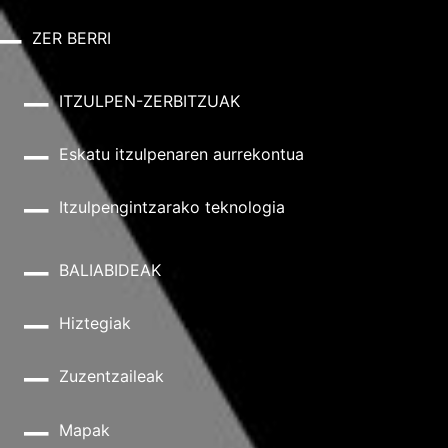
ZER BERRI
ITZULPEN-ZERBITZUAK
Eskatu itzulpenaren aurrekontua
Itzulpengintzarako teknologia
BALIABIDEAK
Hiztegiak
Zuzentzaileak
Mapak