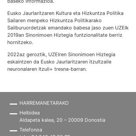
baseko informazioa.
Eusko Jaurlaritzaren Kultura eta Hizkuntza Politika
Sailaren menpeko Hizkuntza Politikarako
Sailburuordetzak emandako babesa jaso zuen UZEIk
2019an Sinonimoen Hiztegia funtzionalitate berriz
hornitzeko.
2022az geroztik, UZEIren Sinonimoen Hiztegia
eskaintzen da Eusko Jaurlaritzaren itzultzaile
neuronalaren
Itzuli+
tresna-barran.
HARREMANETARAKO
Helbidea
Aldapeta kalea, 20 – 20009 Donostia
Telefonoa