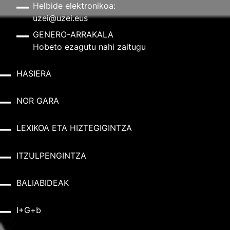
Helbide elektronikoa:
uzei@uzei.eus
GENERO-ARRAKALA
Hobeto ezagutu nahi zaitugu
HASIERA
NOR GARA
LEXIKOA ETA HIZTEGIGINTZA
ITZULPENGINTZA
BALIABIDEAK
I+G+b