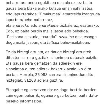
beharretara ondo egokitzen den ala ez: ez baita
gauza bera bizkaierako kutsua eman nahi izatea,
edo lapurterakoa. “Emakumea”
emaztekia
izango da
lapurtera/behe-nafarreraz,
eta
andrazko
edo
andrakume
bizkaieraz, esaterako.
Edo, ez baita berdin maila jasoa edo behekoa.
“Pertsona elezuria, itxuratia”
azalutsa
dela esango
dugu maila jasoan, eta
faltsua
behe-mailakoan.
Ez da hiztegi arrunta, ez daude hiztegi arruntek
dituzten sarrera guztiak, sinonimoa dutenak baizik.
Eta gauza bera gertatzen da adierekin ere,
sinonimoa duten adierak bakarrik azalduko dira
bertan. Horrela, 26.098 sarrera sinonimodun ditu
hiztegiak, 31.268 adiera guztira.
Etengabe eguneratzen da: ez dago bertsio berrien
zain egon beharrik, egunero gaurkotzen baita datu-
baseko informazioa.