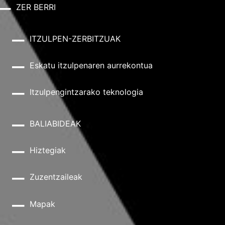
ZER BERRI
ITZULPEN-ZERBITZUAK
Eskatu itzulpenaren aurrekontua
Itzulpengintzarako teknologia
BALIABIDEAK
Hiztegiak
Zuzentzaileak
Mapak