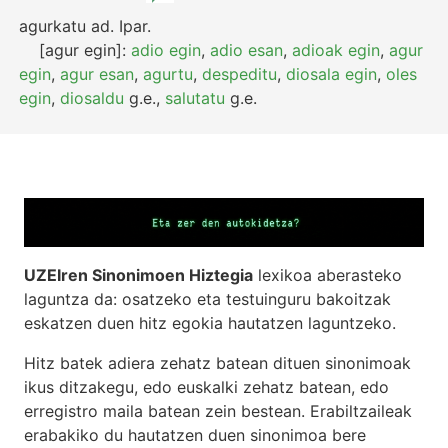
agurkatu
ad.
Ipar.
[agur egin]:
adio egin
,
adio esan
,
adioak egin
,
agur
egin
,
agur esan
,
agurtu
,
despeditu
,
diosala egin
,
oles
egin
,
diosaldu
g.e.
,
salutatu
g.e.
UZEIren Sinonimoen Hiztegia
lexikoa aberasteko
laguntza da: osatzeko eta testuinguru bakoitzak
eskatzen duen hitz egokia hautatzen laguntzeko.
Hitz batek adiera zehatz batean dituen sinonimoak
ikus ditzakegu, edo euskalki zehatz batean, edo
erregistro maila batean zein bestean. Erabiltzaileak
erabakiko du hautatzen duen sinonimoa bere