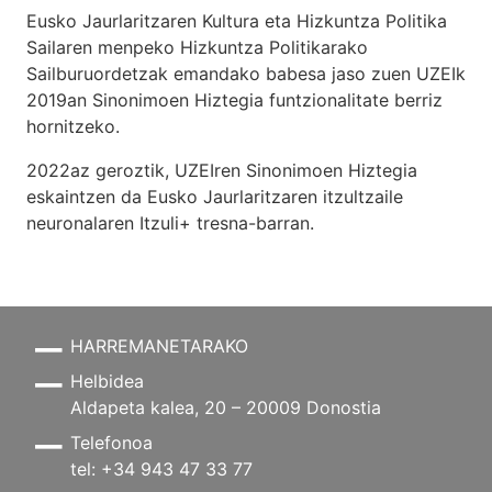
Eusko Jaurlaritzaren Kultura eta Hizkuntza Politika
Sailaren menpeko Hizkuntza Politikarako
Sailburuordetzak emandako babesa jaso zuen UZEIk
2019an Sinonimoen Hiztegia funtzionalitate berriz
hornitzeko.
2022az geroztik, UZEIren Sinonimoen Hiztegia
eskaintzen da Eusko Jaurlaritzaren itzultzaile
neuronalaren
Itzuli+
tresna-barran.
HARREMANETARAKO
Helbidea
Aldapeta kalea, 20 – 20009 Donostia
Telefonoa
tel: +34 943 47 33 77