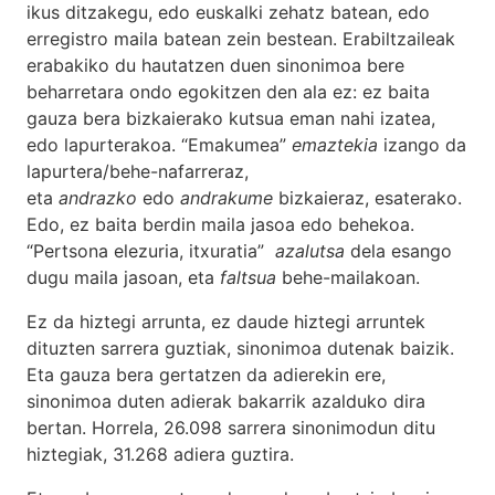
ikus ditzakegu, edo euskalki zehatz batean, edo
erregistro maila batean zein bestean. Erabiltzaileak
erabakiko du hautatzen duen sinonimoa bere
beharretara ondo egokitzen den ala ez: ez baita
gauza bera bizkaierako kutsua eman nahi izatea,
edo lapurterakoa. “Emakumea”
emaztekia
izango da
lapurtera/behe-nafarreraz,
eta
andrazko
edo
andrakume
bizkaieraz, esaterako.
Edo, ez baita berdin maila jasoa edo behekoa.
“Pertsona elezuria, itxuratia”
azalutsa
dela esango
dugu maila jasoan, eta
faltsua
behe-mailakoan.
Ez da hiztegi arrunta, ez daude hiztegi arruntek
dituzten sarrera guztiak, sinonimoa dutenak baizik.
Eta gauza bera gertatzen da adierekin ere,
sinonimoa duten adierak bakarrik azalduko dira
bertan. Horrela, 26.098 sarrera sinonimodun ditu
hiztegiak, 31.268 adiera guztira.