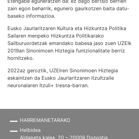
Etengabe eguneratzen da: ez dago bertsio berrien
zain egon beharrik, egunero gaurkotzen baita datu-
baseko informazioa.
Eusko Jaurlaritzaren Kultura eta Hizkuntza Politika
Sailaren menpeko Hizkuntza Politikarako
Sailburuordetzak emandako babesa jaso zuen UZEIk
2019an Sinonimoen Hiztegia funtzionalitate berriz
hornitzeko.
2022az geroztik, UZEIren Sinonimoen Hiztegia
eskaintzen da Eusko Jaurlaritzaren itzultzaile
neuronalaren
Itzuli+
tresna-barran.
HARREMANETARAKO
Helbidea
Aldapeta kalea, 20 – 20009 Donostia