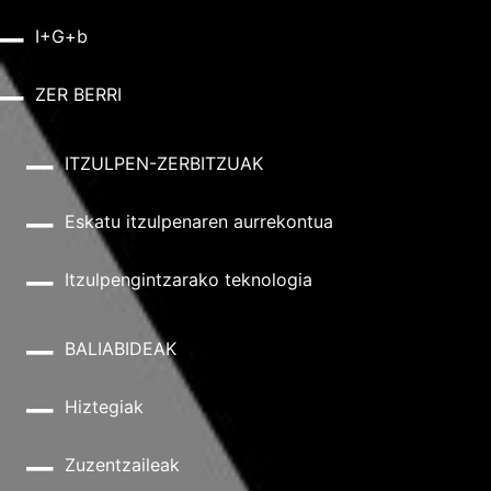
I+G+b
ZER BERRI
ITZULPEN-ZERBITZUAK
Eskatu itzulpenaren aurrekontua
Itzulpengintzarako teknologia
BALIABIDEAK
Hiztegiak
Zuzentzaileak