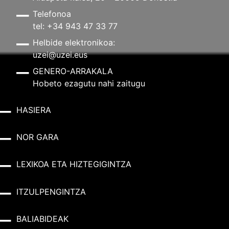
Telefonoa
tel: +34 943 47 33 77
Helbide elektronikoa:
uzei@uzei.eus
GENERO-ARRAKALA
Hobeto ezagutu nahi zaitugu
HASIERA
NOR GARA
LEXIKOA ETA HIZTEGIGINTZA
ITZULPENGINTZA
BALIABIDEAK