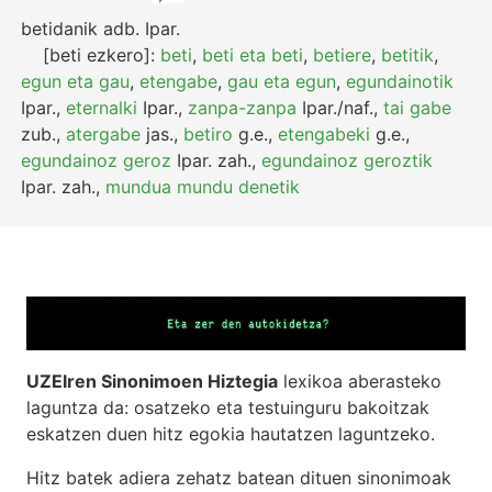
betidanik
adb.
Ipar.
[beti ezkero]:
beti
,
beti eta beti
,
betiere
,
betitik
,
egun eta gau
,
etengabe
,
gau eta egun
,
egundainotik
Ipar.
,
eternalki
Ipar.
,
zanpa-zanpa
Ipar./naf.
,
tai gabe
zub.
,
atergabe
jas.
,
betiro
g.e.
,
etengabeki
g.e.
,
egundainoz geroz
Ipar.
zah.
,
egundainoz geroztik
Ipar.
zah.
,
mundua mundu denetik
UZEIren Sinonimoen Hiztegia
lexikoa aberasteko
laguntza da: osatzeko eta testuinguru bakoitzak
eskatzen duen hitz egokia hautatzen laguntzeko.
Hitz batek adiera zehatz batean dituen sinonimoak