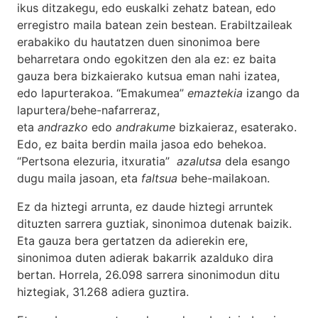
ikus ditzakegu, edo euskalki zehatz batean, edo
erregistro maila batean zein bestean. Erabiltzaileak
erabakiko du hautatzen duen sinonimoa bere
beharretara ondo egokitzen den ala ez: ez baita
gauza bera bizkaierako kutsua eman nahi izatea,
edo lapurterakoa. “Emakumea”
emaztekia
izango da
lapurtera/behe-nafarreraz,
eta
andrazko
edo
andrakume
bizkaieraz, esaterako.
Edo, ez baita berdin maila jasoa edo behekoa.
“Pertsona elezuria, itxuratia”
azalutsa
dela esango
dugu maila jasoan, eta
faltsua
behe-mailakoan.
Ez da hiztegi arrunta, ez daude hiztegi arruntek
dituzten sarrera guztiak, sinonimoa dutenak baizik.
Eta gauza bera gertatzen da adierekin ere,
sinonimoa duten adierak bakarrik azalduko dira
bertan. Horrela, 26.098 sarrera sinonimodun ditu
hiztegiak, 31.268 adiera guztira.