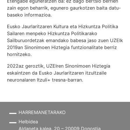
Etengabe eguneratzen da: ez dago bertsio berrien
zain egon beharrik, egunero gaurkotzen baita datu-
baseko informazioa.
Eusko Jaurlaritzaren Kultura eta Hizkuntza Politika
Sailaren menpeko Hizkuntza Politikarako
Sailburuordetzak emandako babesa jaso zuen UZEIk
2019an Sinonimoen Hiztegia funtzionalitate berriz
hornitzeko.
2022az geroztik, UZEIren Sinonimoen Hiztegia
eskaintzen da Eusko Jaurlaritzaren itzultzaile
neuronalaren
Itzuli+
tresna-barran.
HARREMANETARAKO
Helbidea
Aldapeta kalea, 20 – 20009 Donostia