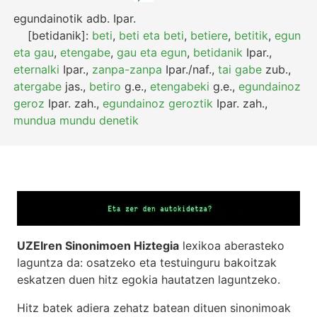
egundainotik
adb.
Ipar.
[betidanik]:
beti
,
beti eta beti
,
betiere
,
betitik
,
egun
eta gau
,
etengabe
,
gau eta egun
,
betidanik
Ipar.
,
eternalki
Ipar.
,
zanpa-zanpa
Ipar./naf.
,
tai gabe
zub.
,
atergabe
jas.
,
betiro
g.e.
,
etengabeki
g.e.
,
egundainoz
geroz
Ipar.
zah.
,
egundainoz geroztik
Ipar.
zah.
,
mundua mundu denetik
UZEIren Sinonimoen Hiztegia
lexikoa aberasteko
laguntza da: osatzeko eta testuinguru bakoitzak
eskatzen duen hitz egokia hautatzen laguntzeko.
Hitz batek adiera zehatz batean dituen sinonimoak