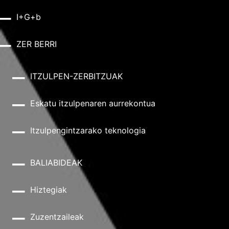
I+G+b
ZER BERRI
ITZULPEN-ZERBITZUAK
Eskatu itzulpenaren aurrekontua
Itzulpengintzarako teknologia
BALIABIDEAK
Hiztegiak
Zuzentzaileak