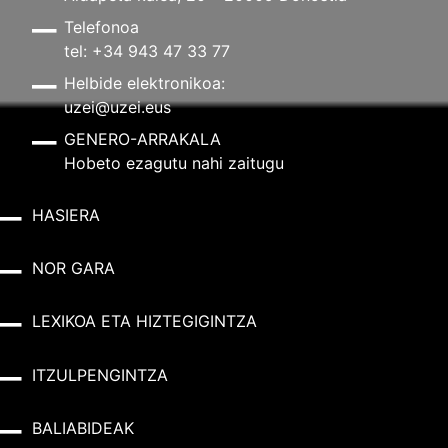
Telefonoa
tel: +34 943 47 33 77
Helbide elektronikoa:
uzei@uzei.eus
GENERO-ARRAKALA
Hobeto ezagutu nahi zaitugu
HASIERA
NOR GARA
LEXIKOA ETA HIZTEGIGINTZA
ITZULPENGINTZA
BALIABIDEAK