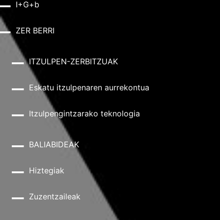
I+G+b
ZER BERRI
ITZULPEN-ZERBITZUAK
Eskatu itzulpenaren aurrekontua
Itzulpengintzarako teknologia
BALIABIDEAK
Hiztegiak
Zuzentzaileak