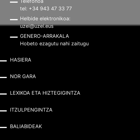
Telefonoa
tel: +34 943 47 33 77
Helbide elektronikoa:
uzei@uzei.eus
GENERO-ARRAKALA
Hobeto ezagutu nahi zaitugu
HASIERA
NOR GARA
LEXIKOA ETA HIZTEGIGINTZA
ITZULPENGINTZA
BALIABIDEAK