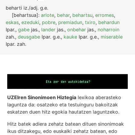
beharti
iz./adj.
g.e.
[behartsua]:
arlote
,
behar
,
behartsu
,
erromes
,
eskas
,
ezeduki
,
pobre
,
premiadun
,
txiro
,
behardun
Ipar.
,
gabe
jas.
,
lander
jas.
,
onbehar
jas.
,
noharroin
zah.
,
deusgabe
Ipar.
g.e.
,
kauke
Ipar.
g.e.
,
miserable
Ipar.
zah.
UZEIren Sinonimoen Hiztegia
lexikoa aberasteko
laguntza da: osatzeko eta testuinguru bakoitzak
eskatzen duen hitz egokia hautatzen laguntzeko.
Hitz batek adiera zehatz batean dituen sinonimoak
ikus ditzakegu, edo euskalki zehatz batean, edo