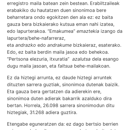
erregistro maila batean zein bestean. Erabiltzaileak
erabakiko du hautatzen duen sinonimoa bere
beharretara ondo egokitzen den ala ez: ez baita
gauza bera bizkaierako kutsua eman nahi izatea,
edo lapurterakoa. “Emakumea”
emaztekia
izango da
lapurtera/behe-nafarreraz,
eta
andrazko
edo
andrakume
bizkaieraz, esaterako.
Edo, ez baita berdin maila jasoa edo behekoa.
“Pertsona elezuria, itxuratia”
azalutsa
dela esango
dugu maila jasoan, eta
faltsua
behe-mailakoan.
Ez da hiztegi arrunta, ez daude hiztegi arruntek
dituzten sarrera guztiak, sinonimoa dutenak baizik.
Eta gauza bera gertatzen da adierekin ere,
sinonimoa duten adierak bakarrik azalduko dira
bertan. Horrela, 26.098 sarrera sinonimodun ditu
hiztegiak, 31.268 adiera guztira.
Etengabe eguneratzen da: ez dago bertsio berrien