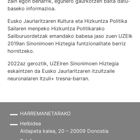
zain egon beharrik, egunero gaurkotzen baita datu-
baseko informazioa.
Eusko Jaurlaritzaren Kultura eta Hizkuntza Politika
Sailaren menpeko Hizkuntza Politikarako
Sailburuordetzak emandako babesa jaso zuen UZEIk
2019an Sinonimoen Hiztegia funtzionalitate berriz
hornitzeko.
2022az geroztik, UZEIren Sinonimoen Hiztegia
eskaintzen da Eusko Jaurlaritzaren itzultzaile
neuronalaren
Itzuli+
tresna-barran.
HARREMANETARAKO
Helbidea
Aldapeta kalea, 20 – 20009 Donostia