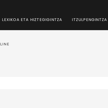
LEXIKOA ETA HIZTEGIGINTZA
ITZULPENGINTZA
LINE