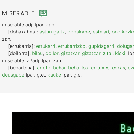
MISERABLE
miserable
adj.
Ipar.
zah.
[dohakabea]:
asturugaitz
,
dohakabe
,
esteiari
,
ondikozk
zah.
[errukarria]:
errukarri
,
errukarrizko
,
gupidagarri
,
dolugar
[doilorra]:
bilau
,
doilor
,
gizatxar
,
gizatzar
,
zital
,
kiskil
Ipa
miserable
iz./adj.
Ipar.
zah.
[behartsua]:
arlote
,
behar
,
behartsu
,
erromes
,
eskas
,
ez
deusgabe
Ipar.
g.e.
,
kauke
Ipar.
g.e.