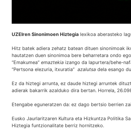
UZEIren Sinonimoen Hiztegia
lexikoa aberasteko lag
Hitz batek adiera zehatz batean dituen sinonimoak iku
hautatzen duen sinonimoa bere beharretara ondo egok
“Emakumea”
emaztekia
izango da lapurtera/behe-naf
“Pertsona elezuria, itxuratia”
azalutsa
dela esango du
Ez da hiztegi arrunta, ez daude hiztegi arruntek ditu
adierak bakarrik azalduko dira bertan. Horrela, 26.098
Etengabe eguneratzen da: ez dago bertsio berrien za
Eusko Jaurlaritzaren Kultura eta Hizkuntza Politika
Hiztegia funtzionalitate berriz hornitzeko.