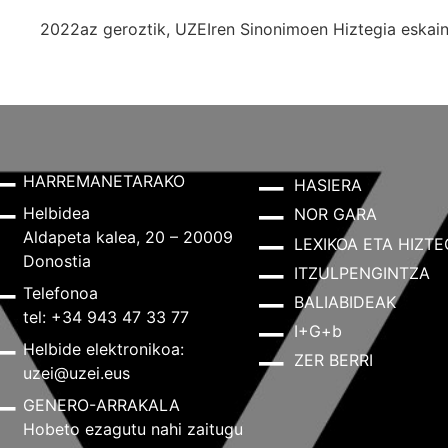
2022az geroztik, UZEIren Sinonimoen Hiztegia eskaint
HARREMANETARAKO
HASIERA
Helbidea
NOR GARA
Aldapeta kalea, 20 – 20009
LEXIKOA ETA HIZTE
Donostia
ITZULPENGINTZA
Telefonoa
BALIABIDEAK
tel: +34 943 47 33 77
I+G+b
Helbide elektronikoa:
ZER BERRI
uzei@uzei.eus
GENERO-ARRAKALA
Hobeto ezagutu nahi zaitugu