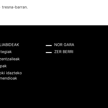
+
tresna-barran.
LIABIDEAK
NOR GARA
ztegiak
ZER BERRI
zentzaileak
pak
oki idazteko
mendioak