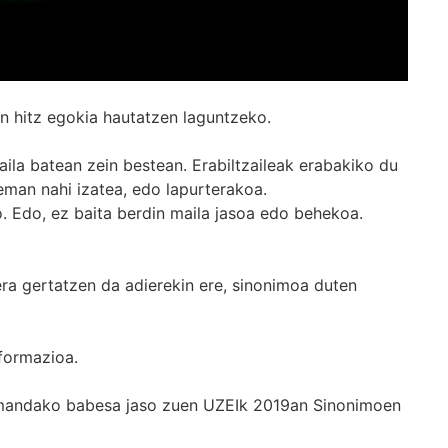
n hitz egokia hautatzen laguntzeko.
ila batean zein bestean. Erabiltzaileak erabakiko du
man nahi izatea, edo lapurterakoa.
. Edo, ez baita berdin maila jasoa edo behekoa.
era gertatzen da adierekin ere, sinonimoa duten
formazioa.
k emandako babesa jaso zuen UZEIk 2019an Sinonimoen