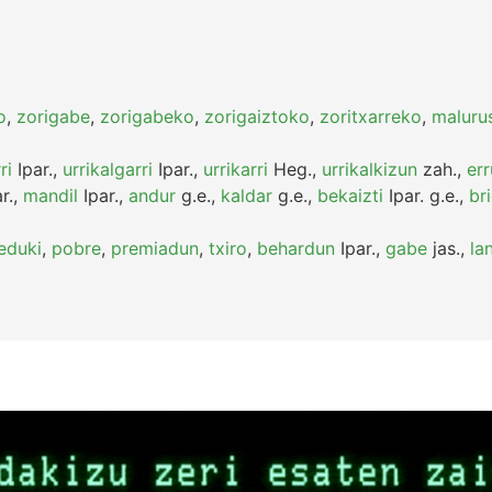
o
,
zorigabe
,
zorigabeko
,
zorigaiztoko
,
zoritxarreko
,
maluru
ri
Ipar.
,
urrikalgarri
Ipar.
,
urrikarri
Heg.
,
urrikalkizun
zah.
,
err
r.
,
mandil
Ipar.
,
andur
g.e.
,
kaldar
g.e.
,
bekaizti
Ipar.
g.e.
,
br
eduki
,
pobre
,
premiadun
,
txiro
,
behardun
Ipar.
,
gabe
jas.
,
la