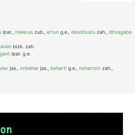
s
Ipar.
,
malerus
zub.
,
ertun
g.e.
,
desditxatu
zah.
,
ditxagabe
ukien
bizk.
zah.
igant
Ipar.
g.e.
nder
jas.
,
onbehar
jas.
,
beharti
g.e.
,
noharroin
zah.
,