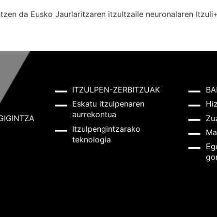
zen da Eusko Jaurlaritzaren itzultzaile neuronalaren
Itzuli
ITZULPEN-ZERBITZUAK
BA
Eskatu itzulpenaren
Hi
aurrekontua
GIGINTZA
Zu
Itzulpengintzarako
Ma
teknologia
Eg
go