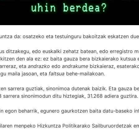
untza da: osatzeko eta testuinguru bakoitzak eskatzen due
s ditzakegu, edo euskalki zehatz batean, edo erregistro ma
itzen den ala ez: ez baita gauza bera bizkaierako kutsua e
arreraz, eta
andrazko
edo
andrakume
bizkaieraz, esaterako
gu maila jasoan, eta
faltsua
behe-mailakoan.
zten sarrera guztiak, sinonimoa dutenak baizik. Eta gauza b
 sarrera sinonimodun ditu hiztegiak, 31.268 adiera guztira.
in egon beharrik, egunero gaurkotzen baita datu-baseko in
 Sailaren menpeko Hizkuntza Politikarako Sailburuordetza