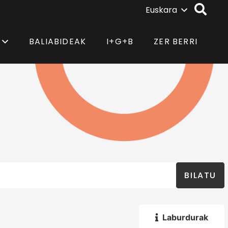
Euskara
BALIABIDEAK
I+G+B
ZER BERRI
BILATU
Laburdurak