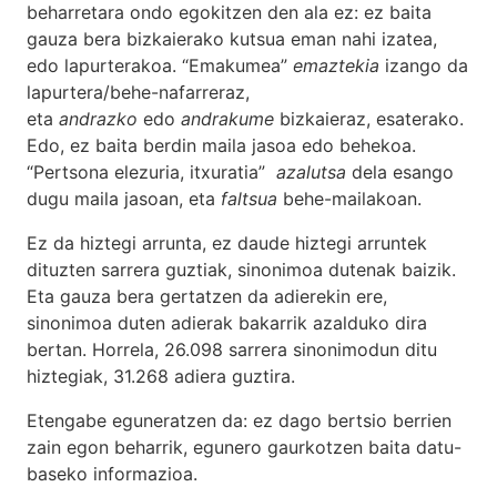
beharretara ondo egokitzen den ala ez: ez baita
gauza bera bizkaierako kutsua eman nahi izatea,
edo lapurterakoa. “Emakumea”
emaztekia
izango da
lapurtera/behe-nafarreraz,
eta
andrazko
edo
andrakume
bizkaieraz, esaterako.
Edo, ez baita berdin maila jasoa edo behekoa.
“Pertsona elezuria, itxuratia”
azalutsa
dela esango
dugu maila jasoan, eta
faltsua
behe-mailakoan.
Ez da hiztegi arrunta, ez daude hiztegi arruntek
dituzten sarrera guztiak, sinonimoa dutenak baizik.
Eta gauza bera gertatzen da adierekin ere,
sinonimoa duten adierak bakarrik azalduko dira
bertan. Horrela, 26.098 sarrera sinonimodun ditu
hiztegiak, 31.268 adiera guztira.
Etengabe eguneratzen da: ez dago bertsio berrien
zain egon beharrik, egunero gaurkotzen baita datu-
baseko informazioa.