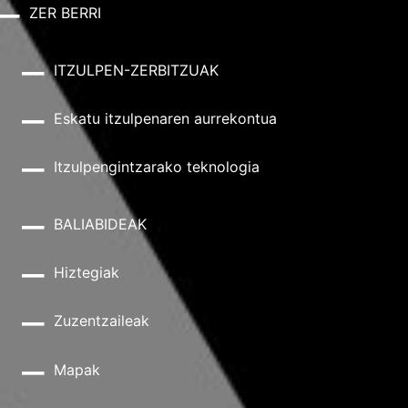
ZER BERRI
ITZULPEN-ZERBITZUAK
Eskatu itzulpenaren aurrekontua
Itzulpengintzarako teknologia
BALIABIDEAK
Hiztegiak
Zuzentzaileak
Mapak