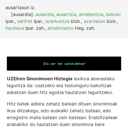
ausartasun
iz.
[ausardia]:
ausardia
,
ausartzia
,
atrebentzia
,
bekoki
Ipar.
,
sanfret
Ipar.
,
azarkuntza
bizk.
,
azartasun
bizk.
,
hardieza
Ipar.
zah.
,
atrebimentu
Heg.
zah.
UZEIren Sinonimoen Hiztegia
lexikoa aberasteko
laguntza da: osatzeko eta testuinguru bakoitzak
eskatzen duen hitz egokia hautatzen laguntzeko.
Hitz batek adiera zehatz batean dituen sinonimoak
ikus ditzakegu, edo euskalki zehatz batean, edo
erregistro maila batean zein bestean. Erabiltzaileak
erabakiko du hautatzen duen sinonimoa bere