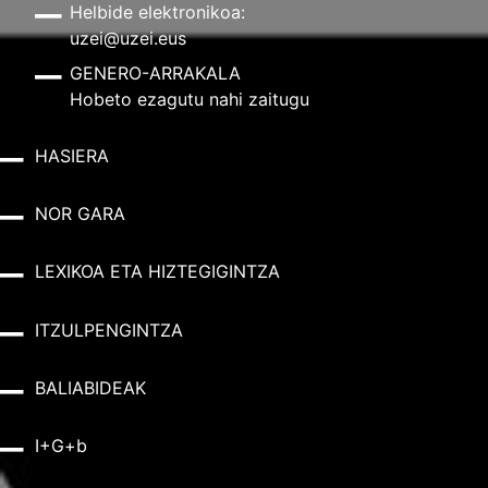
Helbide elektronikoa:
uzei@uzei.eus
GENERO-ARRAKALA
Hobeto ezagutu nahi zaitugu
HASIERA
NOR GARA
LEXIKOA ETA HIZTEGIGINTZA
ITZULPENGINTZA
BALIABIDEAK
I+G+b