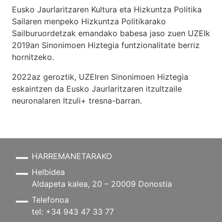
Eusko Jaurlaritzaren Kultura eta Hizkuntza Politika
Sailaren menpeko Hizkuntza Politikarako
Sailburuordetzak emandako babesa jaso zuen UZEIk
2019an Sinonimoen Hiztegia funtzionalitate berriz
hornitzeko.
2022az geroztik, UZEIren Sinonimoen Hiztegia
eskaintzen da Eusko Jaurlaritzaren itzultzaile
neuronalaren
Itzuli+
tresna-barran.
HARREMANETARAKO
Helbidea
Aldapeta kalea, 20 – 20009 Donostia
Telefonoa
tel: +34 943 47 33 77