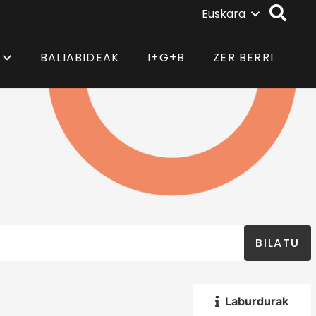
Euskara
BALIABIDEAK
I+G+B
ZER BERRI
BILATU
Laburdurak