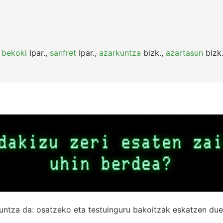
,
bekoki
Ipar.
,
sanfret
Ipar.
,
azarkuntza
bizk.
,
azartasun
bizk
untza da: osatzeko eta testuinguru bakoitzak eskatzen due