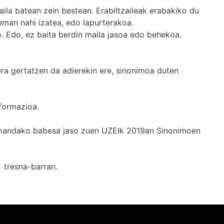
ila batean zein bestean. Erabiltzaileak erabakiko du
man nahi izatea, edo lapurterakoa.
. Edo, ez baita berdin maila jasoa edo behekoa.
era gertatzen da adierekin ere, sinonimoa duten
formazioa.
k emandako babesa jaso zuen UZEIk 2019an Sinonimoen
+
tresna-barran.