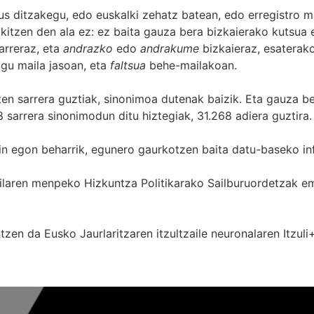
s ditzakegu, edo euskalki zehatz batean, edo erregistro ma
itzen den ala ez: ez baita gauza bera bizkaierako kutsua e
arreraz, eta
andrazko
edo
andrakume
bizkaieraz, esaterako
gu maila jasoan, eta
faltsua
behe-mailakoan.
zten sarrera guztiak, sinonimoa dutenak baizik. Eta gauza b
 sarrera sinonimodun ditu hiztegiak, 31.268 adiera guztira.
in egon beharrik, egunero gaurkotzen baita datu-baseko in
 Sailaren menpeko Hizkuntza Politikarako Sailburuordetza
zen da Eusko Jaurlaritzaren itzultzaile neuronalaren
Itzuli