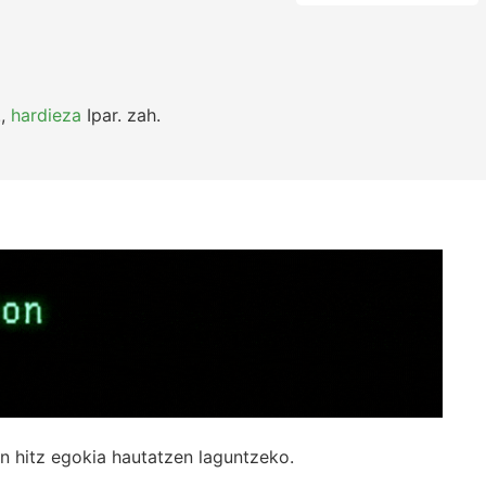
.
,
hardieza
Ipar.
zah.
n hitz egokia hautatzen laguntzeko.