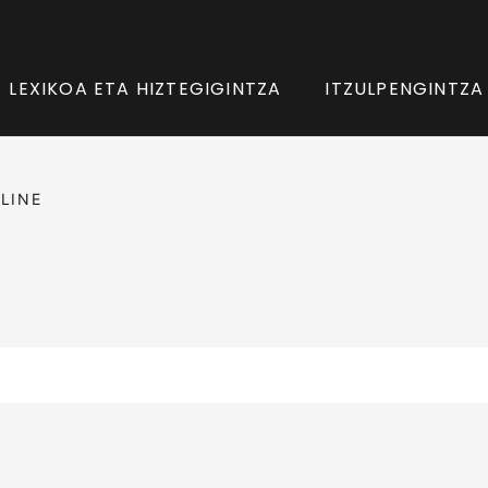
LEXIKOA ETA HIZTEGIGINTZA
ITZULPENGINTZA
LINE