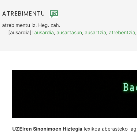
ATREBIMENTU
atrebimentu
iz.
Heg.
zah.
[ausardia]:
ausardia
,
ausartasun
,
ausartzia
,
atrebentzia
UZEIren Sinonimoen Hiztegia
lexikoa aberasteko lag