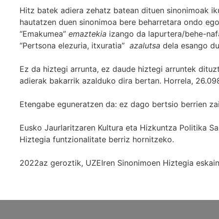
Hitz batek adiera zehatz batean dituen sinonimoak iku
hautatzen duen sinonimoa bere beharretara ondo egok
“Emakumea”
emaztekia
izango da lapurtera/behe-naf
“Pertsona elezuria, itxuratia”
azalutsa
dela esango du
Ez da hiztegi arrunta, ez daude hiztegi arruntek ditu
adierak bakarrik azalduko dira bertan. Horrela, 26.098
Etengabe eguneratzen da: ez dago bertsio berrien za
Eusko Jaurlaritzaren Kultura eta Hizkuntza Politika
Hiztegia funtzionalitate berriz hornitzeko.
2022az geroztik, UZEIren Sinonimoen Hiztegia eskaint