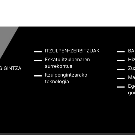
ITZULPEN-ZERBITZUAK
BA
Eskatu itzulpenaren
Hi
aurrekontua
GIGINTZA
Zu
Itzulpengintzarako
Ma
teknologia
Eg
go