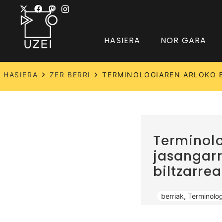
HASIERA
NOR GARA
HASIERA
ZER BERRI
TERMINOLOGIAREN ARLOKO B
Terminolo
jasangarr
biltzarre
berriak
,
Terminolog