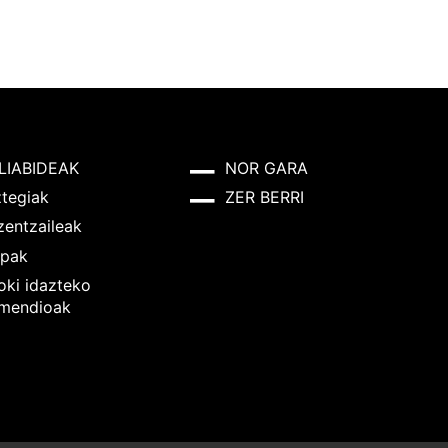
LIABIDEAK
NOR GARA
ztegiak
ZER BERRI
zentzaileak
pak
oki idazteko
mendioak