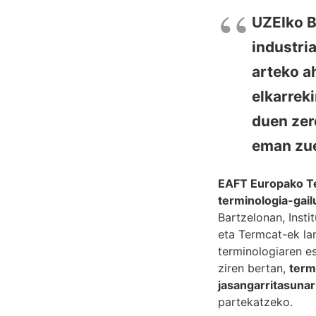
UZEIko B
industri
arteko a
elkarrek
duen zer
eman zu
EAFT Europako Te
terminologia-gail
Bartzelonan, Insti
eta Termcat-ek la
terminologiaren es
ziren bertan,
term
jasangarritasunar
partekatzeko.