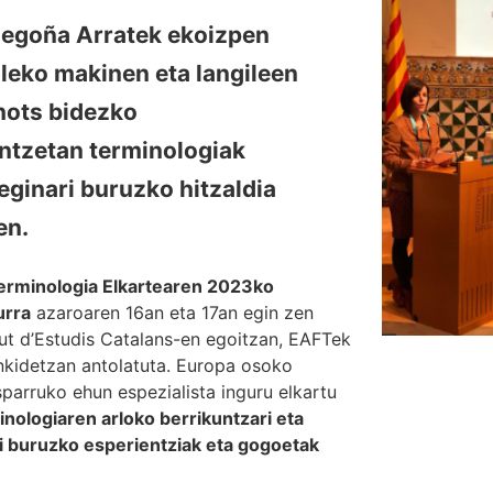
egoña Arratek ekoizpen
aleko makinen eta langileen
hots bidezko
intzetan terminologiak
eginari buruzko hitzaldia
en.
rminologia Elkartearen 2023ko
urra
azaroaren 16an eta 17an egin zen
tut d’Estudis Catalans-en egoitzan, EAFTek
nkidetzan antolatuta. Europa osoko
parruko ehun espezialista inguru elkartu
inologiaren arloko berrikuntzari eta
i buruzko esperientziak eta gogoetak