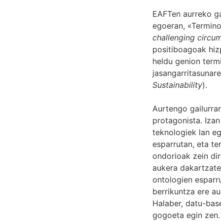
EAFTen aurreko ga
egoeran, «Termino
challenging circu
positiboagoak hiz
heldu genion term
jasangarritasunare
Sustainability
).
Aurtengo gailurra
protagonista. Izan
teknologiek lan e
esparrutan, eta t
ondorioak zein dir
aukera dakartzate
ontologien esparru
berrikuntza ere au
Halaber, datu-bas
gogoeta egin zen.