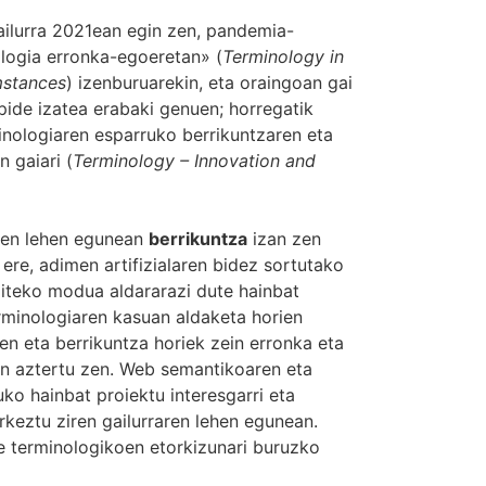
ilurra 2021ean egin zen, pandemia-
logia erronka-egoeretan» (
Terminology in
mstances
) izenburuarekin, eta oraingoan gai
pide izatea erabaki genuen; horregatik
inologiaren esparruko berrikuntzaren eta
n gaiari (
Terminology – Innovation and
ren lehen egunean
berrikuntza
izan zen
 ere, adimen artifizialaren bidez sortutako
giteko modua aldararazi dute hainbat
erminologiaren kasuan aldaketa horien
en eta berrikuntza horiek zein erronka eta
n aztertu zen. Web semantikoaren eta
ko hainbat proiektu interesgarri eta
rkeztu ziren gailurraren lehen egunean.
e terminologikoen etorkizunari buruzko