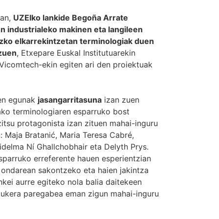
tan,
UZEIko lankide Begoña Arrate
n industrialeko makinen eta langileen
zko elkarrekintzetan terminologiak duen
 zuen
, Etxepare Euskal Institutuarekin
 Vicomtech-ekin egiten ari den proiektuak
ren egunak
jasangarritasuna
izan zuen
ako terminologiaren esparruko bost
tsu protagonista izan zituen mahai-inguru
: Maja Bratanić, Maria Teresa Cabré,
idelma Ní Ghallchobhair eta Delyth Prys.
sparruko erreferente hauen esperientzian
o ondarean sakontzeko eta haien jakintza
kei aurre egiteko nola balia daitekeen
aukera paregabea eman zigun mahai-inguru