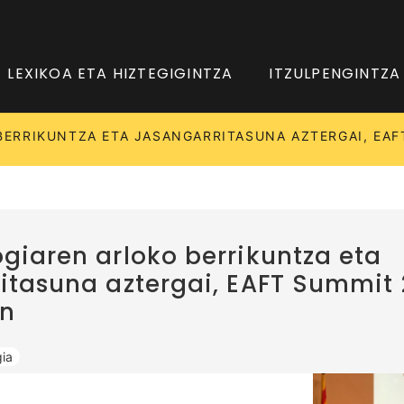
LEXIKOA ETA HIZTEGIGINTZA
ITZULPENGINTZA
ERRIKUNTZA ETA JASANGARRITASUNA AZTERGAI, EAF
giaren arloko berrikuntza eta
itasuna aztergai, EAFT Summit
an
ia