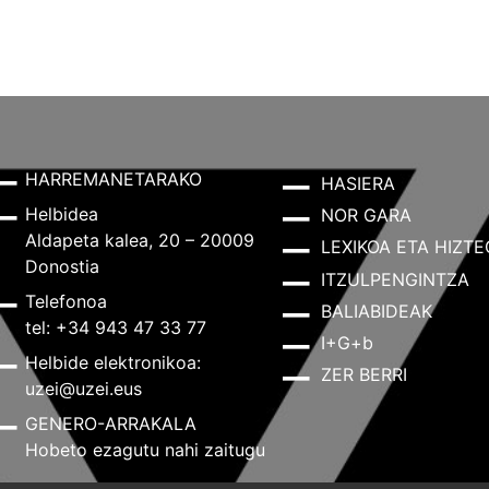
HARREMANETARAKO
HASIERA
Helbidea
NOR GARA
Aldapeta kalea, 20 – 20009
LEXIKOA ETA HIZTE
Donostia
ITZULPENGINTZA
Telefonoa
BALIABIDEAK
tel: +34 943 47 33 77
I+G+b
Helbide elektronikoa:
ZER BERRI
uzei@uzei.eus
GENERO-ARRAKALA
Hobeto ezagutu nahi zaitugu