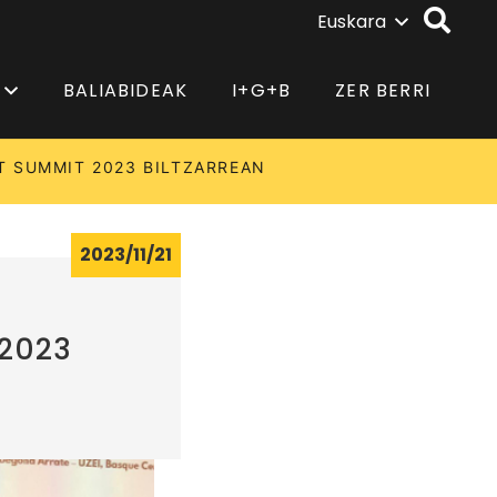
Euskara
BALIABIDEAK
I+G+B
ZER BERRI
T SUMMIT 2023 BILTZARREAN
2023/11/21
 2023