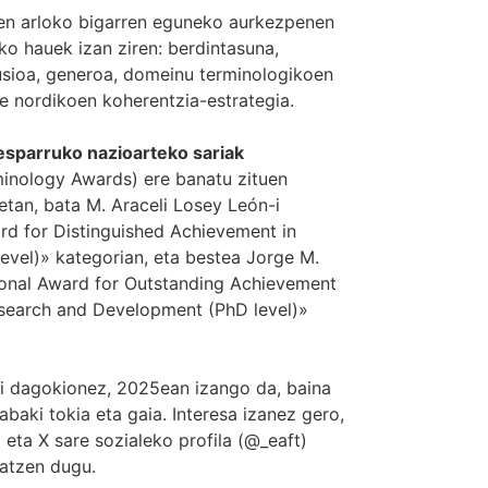
en arloko bigarren eguneko aurkezpenen
ko hauek izan ziren: berdintasuna,
lusioa, generoa, domeinu terminologikoen
de nordikoen koherentzia-estrategia.
esparruko nazioarteko sariak
rminology Awards) ere banatu zituen
etan, bata M. Araceli Losey León-i
ard for Distinguished Achievement in
evel)» kategorian, eta bestea Jorge M.
tional Award for Outstanding Achievement
search and Development (PhD level)»
ri dagokionez, 2025ean izango da, baina
rabaki tokia eta gaia. Interesa izanez gero,
a
eta X sare sozialeko profila (@_eaft)
atzen dugu.