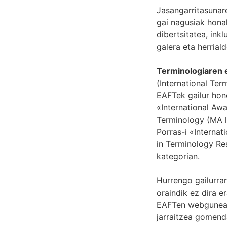
Jasangarritasunar
gai nagusiak hona
dibertsitatea, ink
galera eta herrial
Terminologiaren 
(International Te
EAFTek gailur hon
«International Aw
Terminology (MA l
Porras-i «Interna
in Terminology Re
kategorian.
Hurrengo gailurra
oraindik ez dira e
EAFTen
webgune
jarraitzea gomend