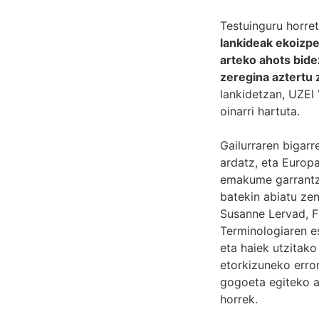
Testuinguru horre
lankideak ekoizpe
arteko ahots bide
zeregina aztertu
lankidetzan, UZEI
oinarri hartuta.
Gailurraren bigar
ardatz, eta Europ
emakume garrantzi
batekin abiatu zen
Susanne Lervad, F
Terminologiaren e
eta haiek utzitak
etorkizuneko erron
gogoeta egiteko 
horrek.