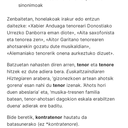
sinonimoak
Zenbaitetan, honelakoak irakur edo entzun
daitezke: «Xabier Anduaga tenoreari Donostiako
Urrezko Danborra eman diote», «Aita saxofonista
eta tenorea zen», «Aitor Garitano tenorearen
ahotsarekin gozatu dute musikaldian»,
«Alemaniako tenorerik onena aurkeztuko dizuet».
Batzuetan nahasten diren arren,
tenor
eta
tenore
hitzek ez dute adiera bera.
Euskaltzaindiaren
Hiztegia
ren arabera, ‘gizonezkoen artean ahotsik
gorena’ esan nahi du
tenor
izenak. ‘Ahots hori
duen abeslaria’ eta, ‘musika-tresnen familia
batean, tenor-ahotsari dagokion eskala erabiltzen
duena’ adierak ere baditu.
Bide beretik,
kontratenor
hautatu da
batasunerako (ez *
kontratenore
).