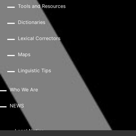
Tools and Resources
Dictionaries
Lexical Correctors
Maps
Linguistic Tips
Who We Are
NEWS
Legal Notice