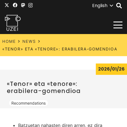
English
HOME
NEWS
«TENOR» ETA «TENORE»: ERABILERA-GOMENDIOA
2026/01/26
«Tenor» eta «tenore»:
erabilera-gomendioa
Recommendations
Batzuetan nahasten diren arren, ez dira