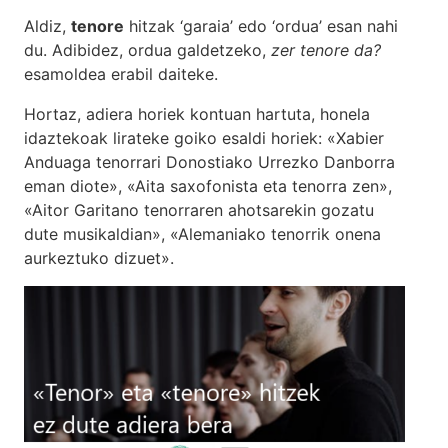
Aldiz,
tenore
hitzak ‘garaia’ edo ‘ordua’ esan nahi
du. Adibidez, ordua galdetzeko,
zer tenore da?
esamoldea erabil daiteke.
Hortaz, adiera horiek kontuan hartuta, honela
idaztekoak lirateke goiko esaldi horiek: «Xabier
Anduaga tenorrari Donostiako Urrezko Danborra
eman diote», «Aita saxofonista eta tenorra zen»,
«Aitor Garitano tenorraren ahotsarekin gozatu
dute musikaldian», «Alemaniako tenorrik onena
aurkeztuko dizuet».