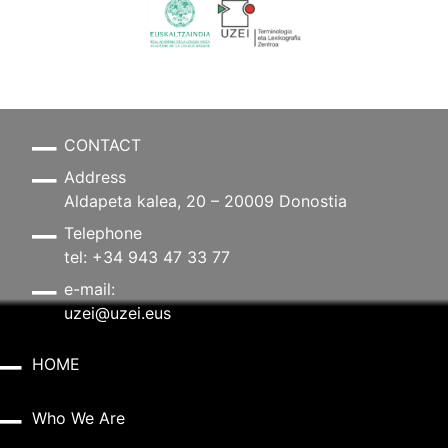
CONTACT
Address
Aldapeta kalea, 20 – 20009 Donostia
Telephone
tel: +34 943 47 33 77
e-mail:
uzei@uzei.eus
HOME
Who We Are