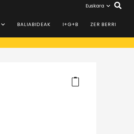
Euskara
BALIABIDEAK
I+G+B
ZER BERRI