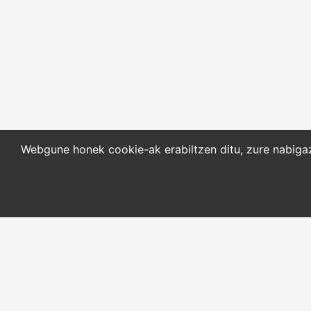
Webgune honek cookie-ak erabiltzen ditu, zure nabigazi