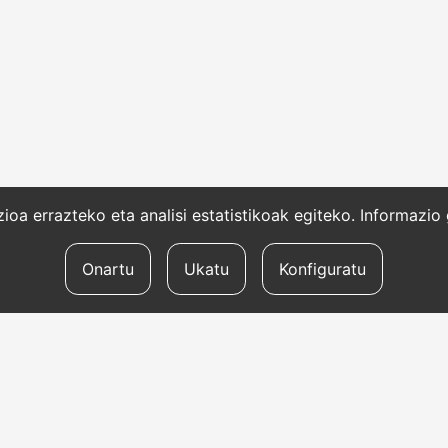
oa errazteko eta analisi estatistikoak egiteko. Informazi
Onartu
Ukatu
Konfiguratu