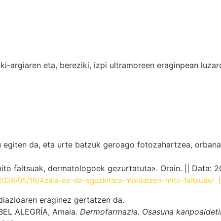
zki-argiaren eta, bereziki, izpi ultramoreen eraginpean luz
 egiten da, eta urte batzuk geroago fotozahartzea, orbana
ito faltsuak, dermatologoek gezurtatuta». Orain. || Data: 
a/2026/05/18/Azala-ez-da-eguzkitara-moldatzen-mito-faltsuak/
iazioaren eraginez gertatzen da.
BEL ALEGRÍA, Amaia.
Dermofarmazia. Osasuna kanpoaldeti