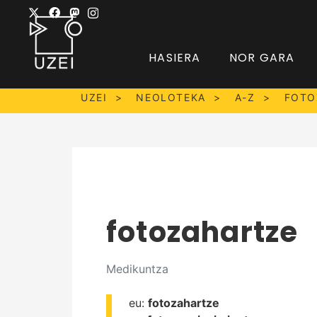
HASIERA
NOR GARA
UZEI
NEOLOTEKA
A-Z
FOTO
fotozahartze
Medikuntza
eu:
fotozahartze