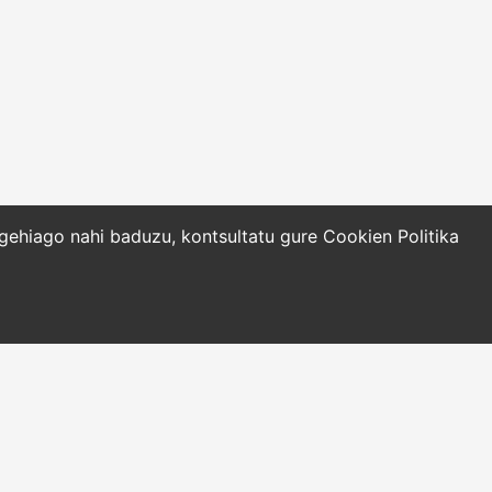
o gehiago nahi baduzu, kontsultatu gure
Cookien Politika