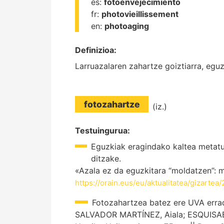
es:
fotoenvejecimiento
fr:
photovieillissement
en:
photoaging
Definizioa:
Larruazalaren zahartze goiztiarra, egu
fotozahartze
(iz.)
Testuingurua:
Eguzkiak eragindako kaltea metatu
ditzake.
«Azala ez da eguzkitara “moldatzen”: m
https://orain.eus/eu/aktualitatea/gizarte
Fotozahartzea batez ere UVA errad
SALVADOR MARTÍNEZ, Aiala; ESQUISA