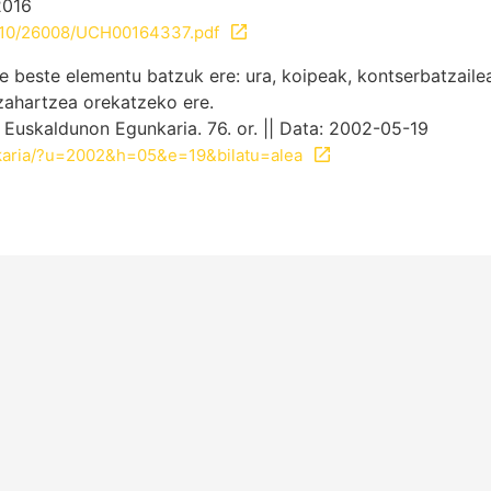
2016
10810/26008/UCH00164337.pdf
te beste elementu batzuk ere: ura, koipeak, kontserbatzail
ozahartzea orekatzeko ere.
. Euskaldunon Egunkaria. 76. or. || Data: 2002-05-19
nkaria/?u=2002&h=05&e=19&bilatu=alea