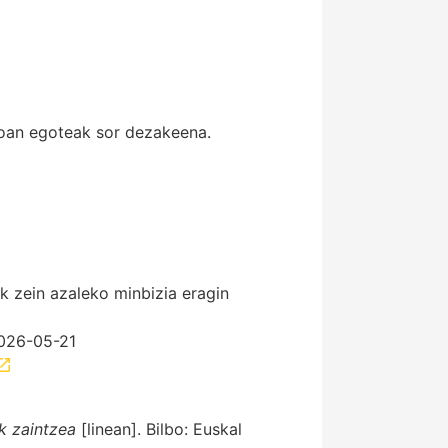
aroan egoteak sor dezakeena.
k zein azaleko minbizia eragin
2026-05-21
k zaintzea
[linean]. Bilbo: Euskal