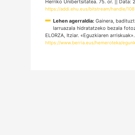
Herriko Unibertsitatea. 75. or. || Data: 
https://addi.ehu.eus/bitstream/handle/
Lehen agerraldia:
Gainera, badituz
larruazala hidratatzeko bezala fot
ELORZA, Itziar. «Eguzkiaren arriskuak»
https://www.berria.eus/hemeroteka/egu