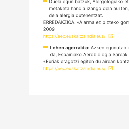
Duela egun batzuk, Alergologiako e
metaketa handia izango dela aurten,
dela alergia dutenentzat.
ERREDAKZIOA. «Alarma ez pizteko gomend
2009
https://eec.euskaltzaindia.eus/
Lehen agerraldia:
Azken egunotan i
da, Espainiako Aerobiologia Sareak
«Euriak eragotzi egiten du airean kont
https://eec.euskaltzaindia.eus/