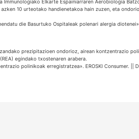
ta Immunologiako Elkarte Espainiarraren Aerobiologia Batz
 azken 10 urteotako handienetakoa hain zuzen, eta ondori
atu die Basurtuko Ospitaleak polenari alergia diotenei». Eu
zandako prezipitazioen ondorioz, airean kontzentrazio poli
 (REA) egindako txostenaren arabera.
zentrazio polinikoak erregistratzea». EROSKI Consumer. || 