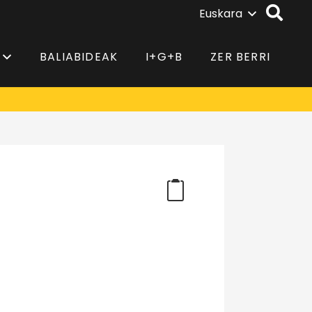
Euskara
BALIABIDEAK
I+G+B
ZER BERRI