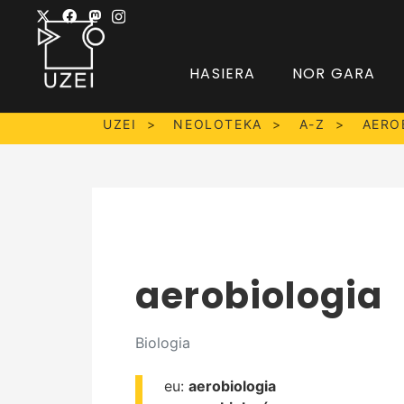
HASIERA
NOR GARA
UZEI
NEOLOTEKA
A-Z
AERO
aerobiologia
Biologia
eu:
aerobiologia