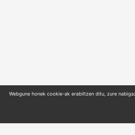
Webgune honek cookie-ak erabiltzen ditu, zure nabigazi