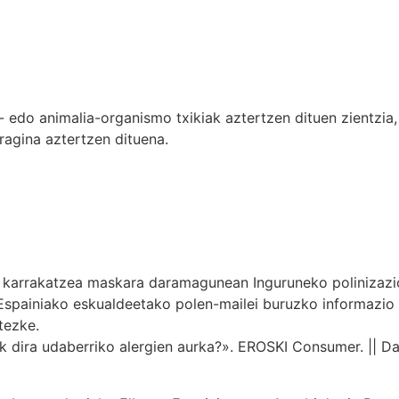
edo animalia-organismo txikiak aztertzen dituen zientzia,
ragina aztertzen dituena.
k karrakatzea maskara daramagunean Inguruneko polinizazio
spainiako eskualdeetako polen-mailei buruzko informazio
tezke.
k dira udaberriko alergien aurka?». EROSKI Consumer. || Da