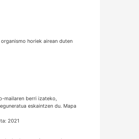
 organismo horiek airean duten
-mailaren berri izateko,
 eguneratua eskaintzen du. Mapa
ta: 2021