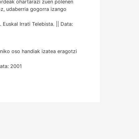
ordeak ohartarazi zuen polenen
oz, udaberria gogorra izango
skal Irrati Telebista. || Data:
niko oso handiak izatea eragotzi
Data: 2001