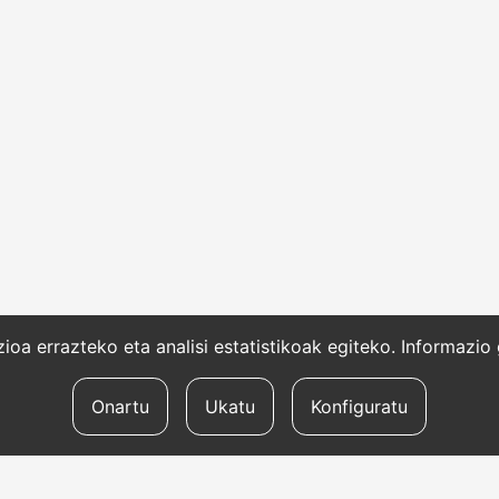
oa errazteko eta analisi estatistikoak egiteko. Informazi
Onartu
Ukatu
Konfiguratu