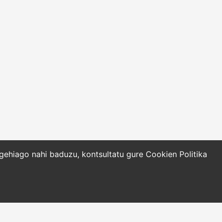
o gehiago nahi baduzu, kontsultatu gure
Cookien Politika