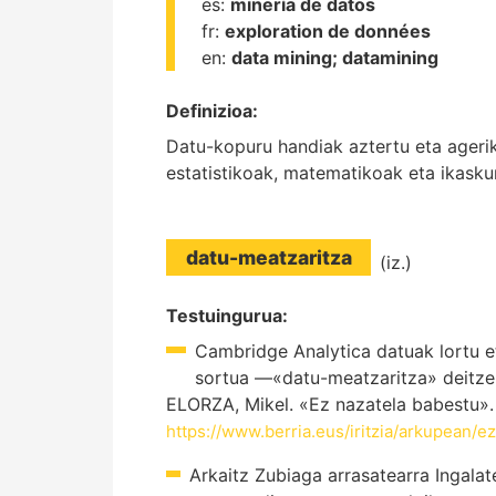
es:
minería de datos
fr:
exploration de données
en:
data mining;
datamining
Definizioa:
Datu-kopuru handiak aztertu eta agerik
estatistikoak, matematikoak eta ikasku
datu-meatzaritza
(iz.)
Testuingurua:
Cambridge Analytica datuak lortu e
sortua —«datu-meatzaritza» deitze
ELORZA, Mikel. «Ez nazatela babestu». 
https://www.berria.eus/iritzia/arkupean/
Arkaitz Zubiaga arrasatearra Ingala