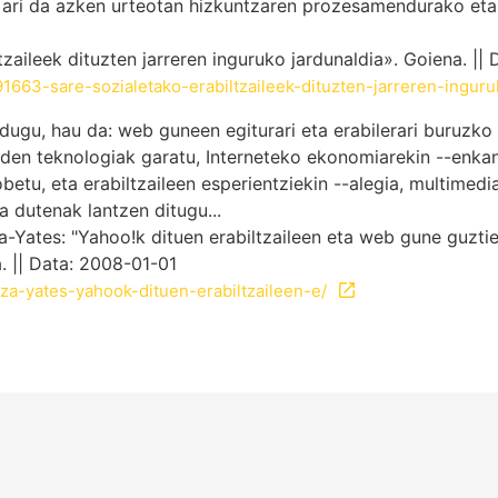
 ari da azken urteotan hizkuntzaren prozesamendurako eta
tzaileek dituzten jarreren inguruko jardunaldia». Goiena. ||
663-sare-sozialetako-erabiltzaileek-dituzten-jarreren-inguru
dugu, hau da: web guneen egiturari eta erabilerari buruzko
den teknologiak garatu, Interneteko ekonomiarekin --enkant
etu, eta erabiltzaileen esperientziekin --alegia, multimedia
a dutenak lantzen ditugu...
Yates: "Yahoo!k dituen erabiltzaileen eta web gune guztie
. || Data: 2008-01-01
aeza-yates-yahook-dituen-erabiltzaileen-e/