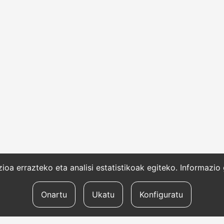
oa errazteko eta analisi estatistikoak egiteko. Informazi
Onartu
Ukatu
Konfiguratu