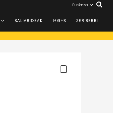
Euskara
BALIABIDEAK
I+G+B
ZER BERRI