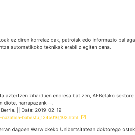
oak ez diren korrelazioak, patroiak edo informazio baliag
ntza automatikoko teknikak erabiliz egiten dena.
ta aztertzen ziharduen enpresa bat zen, AEBetako sektore
n diote, harrapazank—.
Berria. || Data: 2019-02-19
ez-nazatela-babestu_1245016_102.html
terran dagoen Warwickeko Unibertsitatean doktorego osteko 