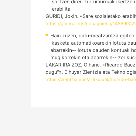
sortzen diren zurrumurruak ikertzen
erabilita.
GURIDI, Jokin. «Sare sozialetako erabil
https://goiena.eus/debagoiena/1486990291
Hain zuzen, datu-meatzaritza egiten 
ikasketa automatikoarekin lotuta dau
abarrekin-- lotuta dauden kontuak hob
mugikorrekin eta abarrekin-- zerikusi
LAKAR IRAIZOZ, Oihane. «Ricardo Baeza-
dugu"». Elhuyar Zientzia eta Teknologia
https://zientzia.eus/artikuluak/ricardo-b