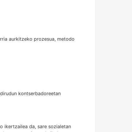
arria aurkitzeko prozesua, metodo
 dirudun kontserbadoreetan
ikertzailea da, sare sozialetan