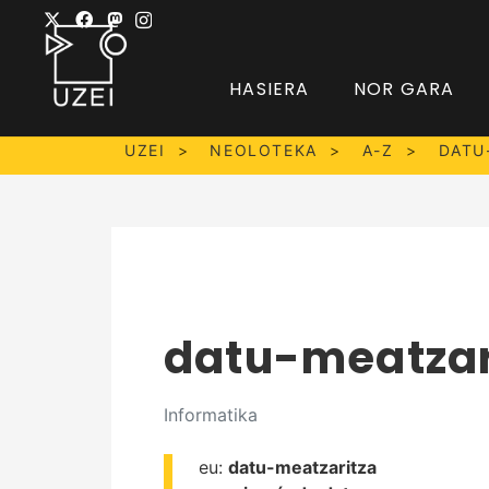
HASIERA
NOR GARA
UZEI
NEOLOTEKA
A-Z
DATU
datu-meatzar
Informatika
eu:
datu-meatzaritza