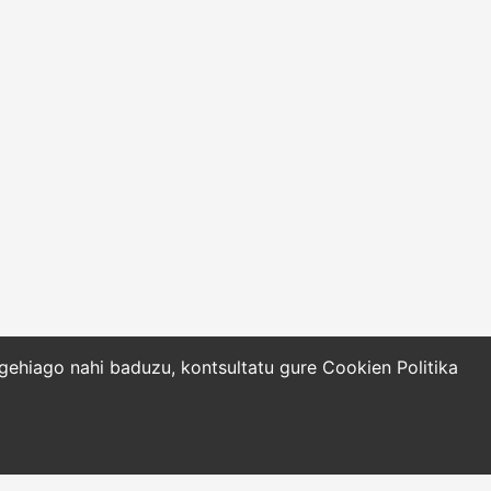
o gehiago nahi baduzu, kontsultatu gure
Cookien Politika