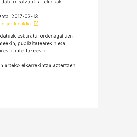
 datu meatzaritza teknikak
 Data: 2017-02-13
ko-jardunaldia
 datuak eskuratu, ordenagailuen
eekin, publizitatearekin eta
rekin, interfazeekin,
n arteko elkarrekintza aztertzen