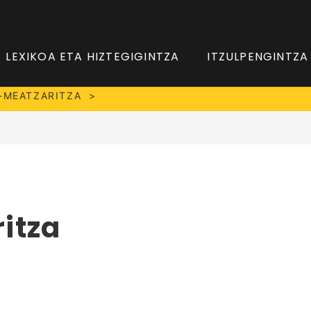
LEXIKOA ETA HIZTEGIGINTZA
ITZULPENGINTZA
-MEATZARITZA
itza