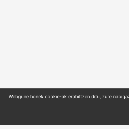
Webgune honek cookie-ak erabiltzen ditu, zure nabigazi