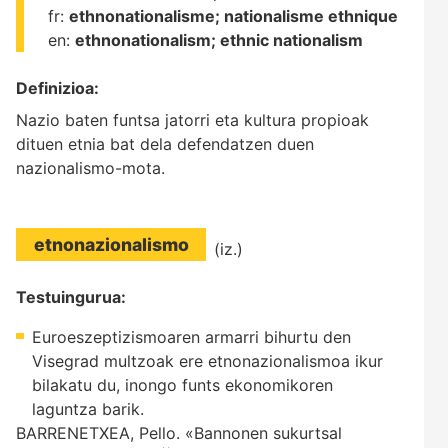
fr:
ethnonationalisme;
nationalisme ethnique
en:
ethnonationalism;
ethnic nationalism
Definizioa:
Nazio baten funtsa jatorri eta kultura propioak
dituen etnia bat dela defendatzen duen
nazionalismo-mota.
etnonazionalismo
(iz.)
Testuingurua:
Euroeszeptizismoaren armarri bihurtu den
Visegrad multzoak ere etnonazionalismoa ikur
bilakatu du, inongo funts ekonomikoren
laguntza barik.
BARRENETXEA, Pello. «Bannonen sukurtsal