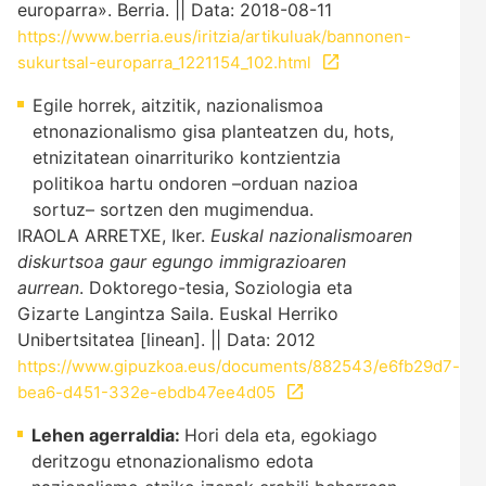
europarra». Berria. || Data: 2018-08-11
https://www.berria.eus/iritzia/artikuluak/bannonen-
sukurtsal-europarra_1221154_102.html
Egile horrek, aitzitik, nazionalismoa
etnonazionalismo gisa planteatzen du, hots,
etnizitatean oinarrituriko kontzientzia
politikoa hartu ondoren –orduan nazioa
sortuz– sortzen den mugimendua.
IRAOLA ARRETXE, Iker.
Euskal nazionalismoaren
diskurtsoa gaur egungo immigrazioaren
aurrean
. Doktorego-tesia, Soziologia eta
Gizarte Langintza Saila. Euskal Herriko
Unibertsitatea [linean]. || Data: 2012
https://www.gipuzkoa.eus/documents/882543/e6fb29d7-
bea6-d451-332e-ebdb47ee4d05
Lehen agerraldia:
Hori dela eta, egokiago
deritzogu etnonazionalismo edota