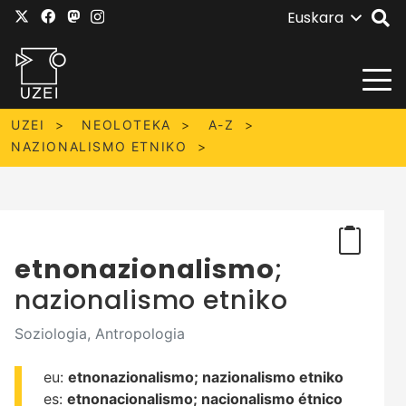
Euskara
UZEI
NEOLOTEKA
A-Z
NAZIONALISMO ETNIKO
etnonazionalismo
;
nazionalismo etniko
Soziologia, Antropologia
eu:
etnonazionalismo;
nazionalismo etniko
es:
etnonacionalismo;
nacionalismo étnico