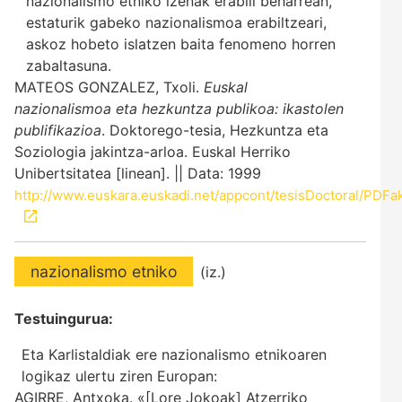
nazionalismo etniko izenak erabili beharrean,
estaturik gabeko nazionalismoa erabiltzeari,
askoz hobeto islatzen baita fenomeno horren
zabaltasuna.
MATEOS GONZALEZ, Txoli.
Euskal
nazionalismoa eta hezkuntza publikoa: ikastolen
publifikazioa
. Doktorego-tesia, Hezkuntza eta
Soziologia jakintza-arloa. Euskal Herriko
Unibertsitatea [linean]. || Data: 1999
http://www.euskara.euskadi.net/appcont/tesisDoctoral/PDFa
nazionalismo etniko
(iz.)
Testuingurua:
Eta Karlistaldiak ere nazionalismo etnikoaren
logikaz ulertu ziren Europan:
AGIRRE, Antxoka. «[Lore Jokoak] Atzerriko