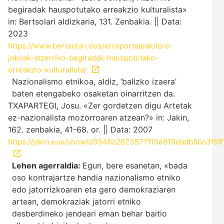
begiradak hauspotutako erreakzio kulturalista»
in: Bertsolari aldizkaria, 131. Zenbakia. || Data:
2023
https://www.bertsolari.eus/erreportajeak/lore-
jokoak-atzerriko-begiradak-hauspotutako-
erreakzio-kulturalista/
Nazionalismo etnikoa, aldiz, ‘balizko izaera’
baten etengabeko osaketan oinarritzen da.
TXAPARTEGI, Josu. «Zer gordetzen digu Artetak
ez-nazionalista mozorroaren atzean?» in: Jakin,
162. zenbakia, 41-68. or. || Data: 2007
https://jakin.eus/show/d3546c2623577f15e819dadb5ba3f5f
Lehen agerraldia:
Egun, bere esanetan, «bada
oso kontrajartze handia nazionalismo etniko
edo jatorrizkoaren eta gero demokraziaren
artean, demokraziak jatorri etniko
desberdineko jendeari eman behar baitio