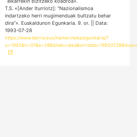
elkarrekin bizitzeko koadroa».
T.S. «[Ander Iturriotz]: “Nazionalismoa
indartzeko herri mugimenduak bultzatu behar
dira”». Euskaldunon Egunkaria. 9. or. || Data:
1993-07-28
https://www.berria.eus/hemeroteka/egunkaria/?
u=1993&h=07&e=28&bilatu=alea&orridata=19930728&ikusi