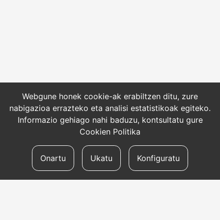
Webgune honek cookie-ak erabiltzen ditu, zure
nabigazioa errazteko eta analisi estatistikoak egiteko.
Informazio gehiago nahi baduzu, kontsultatu gure
Cookien Politika
Onartu
Ukatu
Konfiguratu