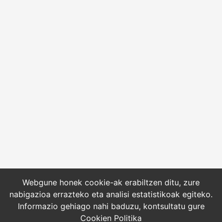
Webgune honek cookie-ak erabiltzen ditu, zure
nabigazioa errazteko eta analisi estatistikoak egiteko.
Informazio gehiago nahi baduzu, kontsultatu gure
Cookien Politika