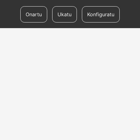
Onartu
Ukatu
Konfiguratu
HARREMANETARAKO
Helbidea
Aldapeta kalea, 20 – 20009 Donostia
Telefonoa
tel: +34 943 47 33 77
Helbide elektronikoa:
uzei@uzei.eus
GENERO-ARRAKALA