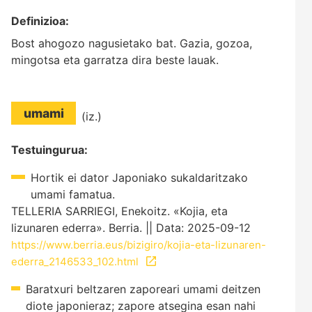
Definizioa:
Bost ahogozo nagusietako bat. Gazia, gozoa,
mingotsa eta garratza dira beste lauak.
umami
(iz.)
Testuingurua:
Hortik ei dator Japoniako sukaldaritzako
umami famatua.
TELLERIA SARRIEGI, Enekoitz. «Kojia, eta
lizunaren ederra». Berria. || Data: 2025-09-12
https://www.berria.eus/bizigiro/kojia-eta-lizunaren-
ederra_2146533_102.html
Baratxuri beltzaren zaporeari umami deitzen
diote japonieraz; zapore atsegina esan nahi