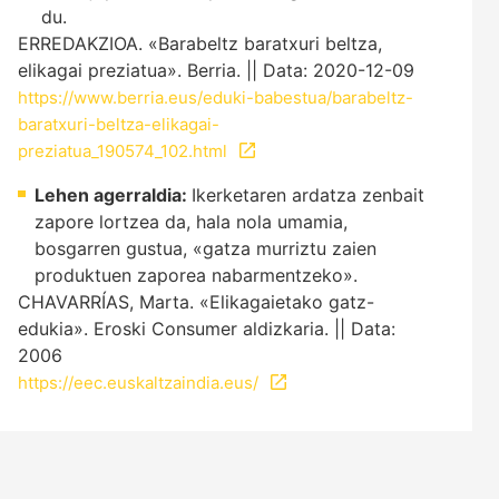
du.
ERREDAKZIOA. «Barabeltz baratxuri beltza,
elikagai preziatua». Berria. || Data: 2020-12-09
https://www.berria.eus/eduki-babestua/barabeltz-
baratxuri-beltza-elikagai-
preziatua_190574_102.html
Lehen agerraldia:
Ikerketaren ardatza zenbait
zapore lortzea da, hala nola umamia,
bosgarren gustua, «gatza murriztu zaien
produktuen zaporea nabarmentzeko».
CHAVARRÍAS, Marta. «Elikagaietako gatz-
edukia». Eroski Consumer aldizkaria. || Data:
2006
https://eec.euskaltzaindia.eus/