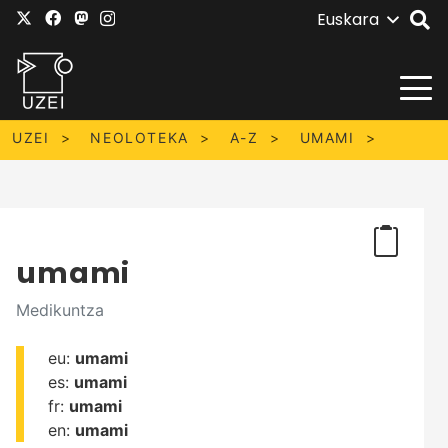
Euskara
UZEI
NEOLOTEKA
A-Z
UMAMI
umami
Medikuntza
eu:
umami
es:
umami
fr:
umami
en:
umami