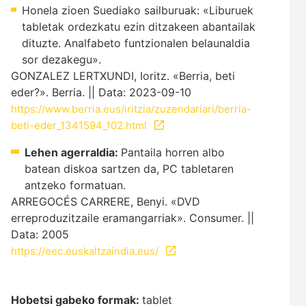
Honela zioen Suediako sailburuak: «Liburuek
tabletak ordezkatu ezin ditzakeen abantailak
dituzte. Analfabeto funtzionalen belaunaldia
sor dezakegu».
GONZALEZ LERTXUNDI, Ioritz. «Berria, beti
eder?». Berria. || Data: 2023-09-10
https://www.berria.eus/iritzia/zuzendariari/berria-
beti-eder_1341594_102.html
Lehen agerraldia:
Pantaila horren albo
batean diskoa sartzen da, PC tabletaren
antzeko formatuan.
ARREGOCÉS CARRERE, Benyi. «DVD
erreproduzitzaile eramangarriak». Consumer. ||
Data: 2005
https://eec.euskaltzaindia.eus/
Hobetsi gabeko formak:
tablet