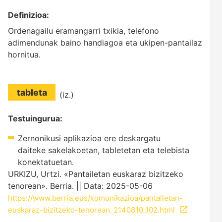
Definizioa:
Ordenagailu eramangarri txikia, telefono
adimendunak baino handiagoa eta ukipen-pantailaz
hornitua.
tableta
(iz.)
Testuingurua:
Zernonikusi aplikazioa ere deskargatu
daiteke sakelakoetan, tabletetan eta telebista
konektatuetan.
URKIZU, Urtzi. «Pantailetan euskaraz bizitzeko
tenorean». Berria. || Data: 2025-05-06
https://www.berria.eus/komunikazioa/pantailetan-
euskaraz-bizitzeko-tenorean_2140810_102.html