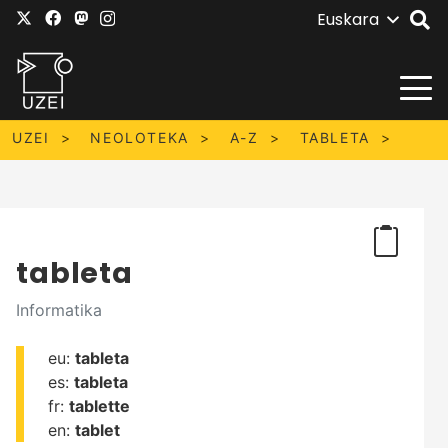
Euskara
UZEI
NEOLOTEKA
A-Z
TABLETA
tableta
Informatika
eu:
tableta
es:
tableta
fr:
tablette
en:
tablet