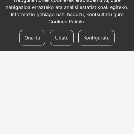
Webgune honek cookie-ak erabiltzen ditu, zure
nabigazioa errazteko eta analisi estatistikoak egiteko.
Informazio gehiago nahi baduzu, kontsultatu gure
Cookien Politika
Onartu
Ukatu
Konfiguratu
HARREMANETARAKO
Helbidea
Aldapeta kalea, 20 – 20009 Donostia
Telefonoa
tel: +34 943 47 33 77