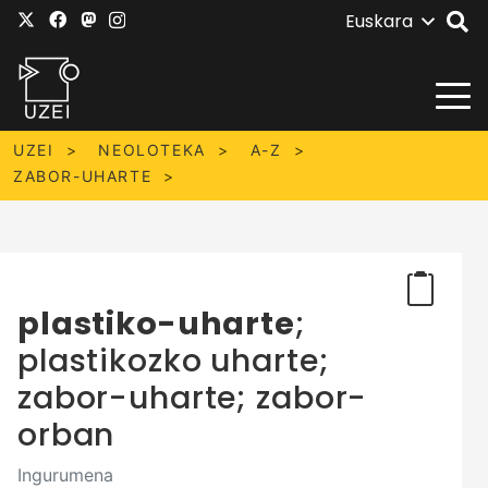
Euskara
UZEI
NEOLOTEKA
A-Z
ZABOR-UHARTE
plastiko-uharte
;
plastikozko uharte;
zabor-uharte; zabor-
orban
Ingurumena