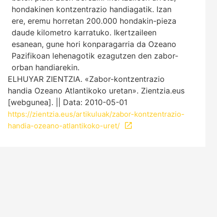
hondakinen kontzentrazio handiagatik. Izan
ere, eremu horretan 200.000 hondakin-pieza
daude kilometro karratuko. Ikertzaileen
esanean, gune hori konparagarria da Ozeano
Pazifikoan lehenagotik ezagutzen den zabor-
orban handiarekin.
ELHUYAR ZIENTZIA. «Zabor-kontzentrazio
handia Ozeano Atlantikoko uretan». Zientzia.eus
[webgunea]. || Data: 2010-05-01
https://zientzia.eus/artikuluak/zabor-kontzentrazio-
handia-ozeano-atlantikoko-uret/