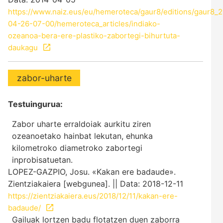
https://www.naiz.eus/eu/hemeroteca/gaur8/editions/gaur8_
04-26-07-00/hemeroteca_articles/indiako-
ozeanoa-bera-ere-plastiko-zabortegi-bihurtuta-
daukagu
zabor-uharte
Testuingurua:
Zabor uharte erraldoiak aurkitu ziren
ozeanoetako hainbat lekutan, ehunka
kilometroko diametroko zabortegi
inprobisatuetan.
LOPEZ-GAZPIO, Josu. «Kakan ere badaude».
Zientziakaiera [webgunea]. || Data: 2018-12-11
https://zientziakaiera.eus/2018/12/11/kakan-ere-
badaude/
Gailuak lortzen badu flotatzen duen zaborra