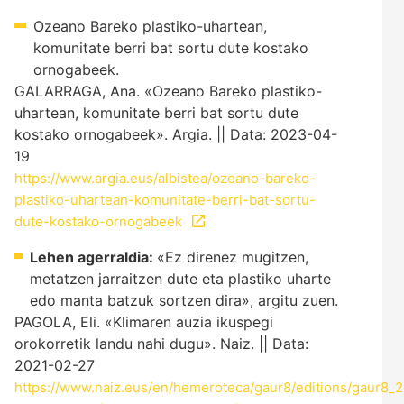
Ozeano Bareko plastiko-uhartean,
komunitate berri bat sortu dute kostako
ornogabeek.
GALARRAGA, Ana. «Ozeano Bareko plastiko-
uhartean, komunitate berri bat sortu dute
kostako ornogabeek». Argia. || Data: 2023-04-
19
https://www.argia.eus/albistea/ozeano-bareko-
plastiko-uhartean-komunitate-berri-bat-sortu-
dute-kostako-ornogabeek
Lehen agerraldia:
«Ez direnez mugitzen,
metatzen jarraitzen dute eta plastiko uharte
edo manta batzuk sortzen dira», argitu zuen.
PAGOLA, Eli. «Klimaren auzia ikuspegi
orokorretik landu nahi dugu». Naiz. || Data:
2021-02-27
https://www.naiz.eus/en/hemeroteca/gaur8/editions/gaur8_