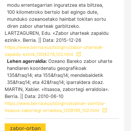
modu errentagarrian inguratzea eta biltzea,
100 kilometroko bertsio bat egingo dute,
munduko ozeanoetako hainbat tokitan sortu
diren zabor uharteak garbitzeko.
LARTZAGUREN, Edu. «Zabor uharteak zapaldu
ezinik». Berria. || Data: 2015-12-26
https://www.berria.eus/bizigiro/zabor-uharteak-
zapaldu-ezinik_1004276_102.html
Lehen agerraldia:
Ozeano Bareko zabor uharte
handiaren koordenatu geografikoak
135&fraq14; eta 155&fraq14; mendebaldetik
35&fraq14; eta 42&fraq14; iparraldera doaz.
MARTIN, Xabier. «Itsasoa, zabortegi erraldoia».
Berria. || Data: 2010-06-10
https://www.berria.eus/bizigiro/ezarian-zientzia-
itsasoa-zabortegi-erraldoia_1209195_102.html
zabor-orban