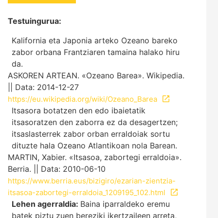
Testuingurua:
Kalifornia eta Japonia arteko Ozeano bareko
zabor orbana Frantziaren tamaina halako hiru
da.
ASKOREN ARTEAN. «Ozeano Barea». Wikipedia.
|| Data: 2014-12-27
https://eu.wikipedia.org/wiki/Ozeano_Barea
Itsasora botatzen den edo ibaietatik
itsasoratzen den zaborra ez da desagertzen;
itsaslasterrek zabor orban erraldoiak sortu
dituzte hala Ozeano Atlantikoan nola Barean.
MARTIN, Xabier. «Itsasoa, zabortegi erraldoia».
Berria. || Data: 2010-06-10
https://www.berria.eus/bizigiro/ezarian-zientzia-
itsasoa-zabortegi-erraldoia_1209195_102.html
Lehen agerraldia:
Baina iparraldeko eremu
batek piztu zuen bereziki ikertzaileen arreta,