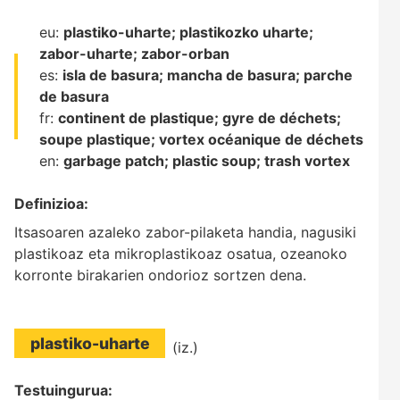
eu:
plastiko-uharte;
plastikozko uharte;
zabor-uharte;
zabor-orban
es:
isla de basura;
mancha de basura;
parche
de basura
fr:
continent de plastique;
gyre de déchets;
soupe plastique;
vortex océanique de déchets
en:
garbage patch;
plastic soup;
trash vortex
Definizioa:
Itsasoaren azaleko zabor-pilaketa handia, nagusiki
plastikoaz eta mikroplastikoaz osatua, ozeanoko
korronte birakarien ondorioz sortzen dena.
plastiko-uharte
(iz.)
Testuingurua: