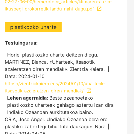
02-27-06-00/hemeroteca_articles/klimaren-auzia-
ikuspegi-orokorretik-landu-nahi-dugu.pdf
plastikozko uharte
Testuingurua:
Horiei plastikozko uharte deitzen diegu.
MARTINEZ, Blanca. «Uharteak, itsasotik
azaleratzen diren mendiak». Zientzia Kaiera. ||
Data: 2024-01-10
https://zientziakaiera.eus/2024/01/10/uharteak-
itsasotik-azaleratzen-diren-mendiak/
Lehen agerraldia:
Beste ozeanoetako
plastikozko uharteak gehiago aztertu izan dira
Indiako Ozeanoan aurkitutakoa baino.
ORIA, Jose Angel. «Indiako Ozeanoa bera ere
plastiko zabortegi bihurtuta daukagu». Naiz. ||
Data: 2014-04-05