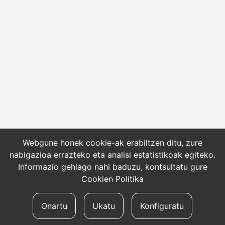
Webgune honek cookie-ak erabiltzen ditu, zure
nabigazioa errazteko eta analisi estatistikoak egiteko.
Informazio gehiago nahi baduzu, kontsultatu gure
Cookien Politika
Onartu
Ukatu
Konfiguratu