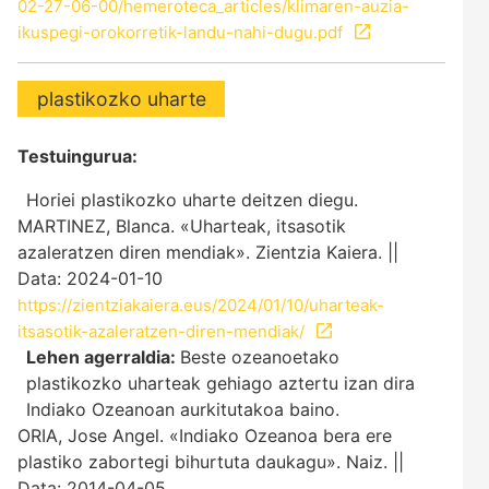
02-27-06-00/hemeroteca_articles/klimaren-auzia-
ikuspegi-orokorretik-landu-nahi-dugu.pdf
plastikozko uharte
Testuingurua:
Horiei plastikozko uharte deitzen diegu.
MARTINEZ, Blanca. «Uharteak, itsasotik
azaleratzen diren mendiak». Zientzia Kaiera. ||
Data: 2024-01-10
https://zientziakaiera.eus/2024/01/10/uharteak-
itsasotik-azaleratzen-diren-mendiak/
Lehen agerraldia:
Beste ozeanoetako
plastikozko uharteak gehiago aztertu izan dira
Indiako Ozeanoan aurkitutakoa baino.
ORIA, Jose Angel. «Indiako Ozeanoa bera ere
plastiko zabortegi bihurtuta daukagu». Naiz. ||
Data: 2014-04-05