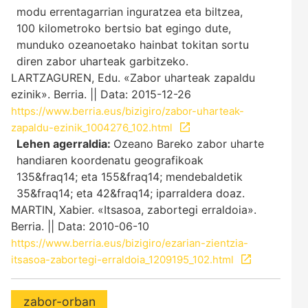
modu errentagarrian inguratzea eta biltzea,
100 kilometroko bertsio bat egingo dute,
munduko ozeanoetako hainbat tokitan sortu
diren zabor uharteak garbitzeko.
LARTZAGUREN, Edu. «Zabor uharteak zapaldu
ezinik». Berria. || Data: 2015-12-26
https://www.berria.eus/bizigiro/zabor-uharteak-
zapaldu-ezinik_1004276_102.html
Lehen agerraldia:
Ozeano Bareko zabor uharte
handiaren koordenatu geografikoak
135&fraq14; eta 155&fraq14; mendebaldetik
35&fraq14; eta 42&fraq14; iparraldera doaz.
MARTIN, Xabier. «Itsasoa, zabortegi erraldoia».
Berria. || Data: 2010-06-10
https://www.berria.eus/bizigiro/ezarian-zientzia-
itsasoa-zabortegi-erraldoia_1209195_102.html
zabor-orban