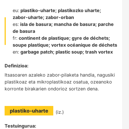
eu:
plastiko-uharte;
plastikozko uharte;
zabor-uharte;
zabor-orban
es:
isla de basura;
mancha de basura;
parche
de basura
fr:
continent de plastique;
gyre de déchets;
soupe plastique;
vortex océanique de déchets
en:
garbage patch;
plastic soup;
trash vortex
Definizioa:
Itsasoaren azaleko zabor-pilaketa handia, nagusiki
plastikoaz eta mikroplastikoaz osatua, ozeanoko
korronte birakarien ondorioz sortzen dena.
plastiko-uharte
(iz.)
Testuingurua: