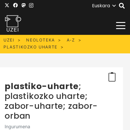
Euskara
UZEI
NEOLOTEKA
A-Z
PLASTIKOZKO UHARTE
plastiko-uharte
;
plastikozko uharte;
zabor-uharte; zabor-
orban
Ingurumena