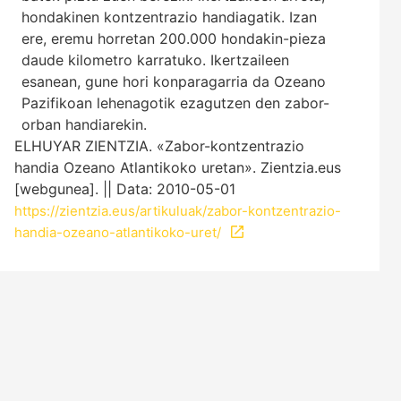
hondakinen kontzentrazio handiagatik. Izan
ere, eremu horretan 200.000 hondakin-pieza
daude kilometro karratuko. Ikertzaileen
esanean, gune hori konparagarria da Ozeano
Pazifikoan lehenagotik ezagutzen den zabor-
orban handiarekin.
ELHUYAR ZIENTZIA. «Zabor-kontzentrazio
handia Ozeano Atlantikoko uretan». Zientzia.eus
[webgunea]. || Data: 2010-05-01
https://zientzia.eus/artikuluak/zabor-kontzentrazio-
handia-ozeano-atlantikoko-uret/