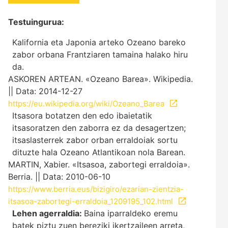
Testuingurua:
Kalifornia eta Japonia arteko Ozeano bareko
zabor orbana Frantziaren tamaina halako hiru
da.
ASKOREN ARTEAN. «Ozeano Barea». Wikipedia.
|| Data: 2014-12-27
https://eu.wikipedia.org/wiki/Ozeano_Barea
Itsasora botatzen den edo ibaietatik
itsasoratzen den zaborra ez da desagertzen;
itsaslasterrek zabor orban erraldoiak sortu
dituzte hala Ozeano Atlantikoan nola Barean.
MARTIN, Xabier. «Itsasoa, zabortegi erraldoia».
Berria. || Data: 2010-06-10
https://www.berria.eus/bizigiro/ezarian-zientzia-
itsasoa-zabortegi-erraldoia_1209195_102.html
Lehen agerraldia:
Baina iparraldeko eremu
batek piztu zuen bereziki ikertzaileen arreta,