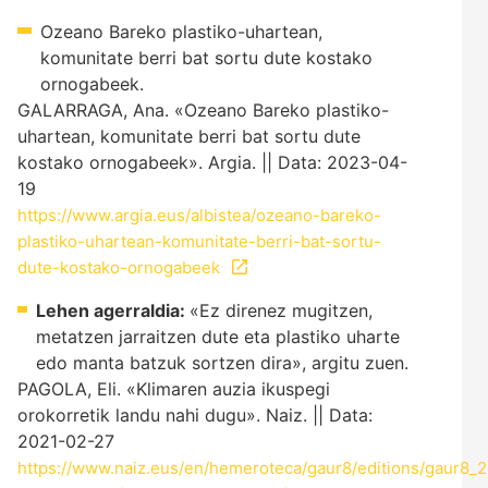
Ozeano Bareko plastiko-uhartean,
komunitate berri bat sortu dute kostako
ornogabeek.
GALARRAGA, Ana. «Ozeano Bareko plastiko-
uhartean, komunitate berri bat sortu dute
kostako ornogabeek». Argia. || Data: 2023-04-
19
https://www.argia.eus/albistea/ozeano-bareko-
plastiko-uhartean-komunitate-berri-bat-sortu-
dute-kostako-ornogabeek
Lehen agerraldia:
«Ez direnez mugitzen,
metatzen jarraitzen dute eta plastiko uharte
edo manta batzuk sortzen dira», argitu zuen.
PAGOLA, Eli. «Klimaren auzia ikuspegi
orokorretik landu nahi dugu». Naiz. || Data:
2021-02-27
https://www.naiz.eus/en/hemeroteca/gaur8/editions/gaur8_