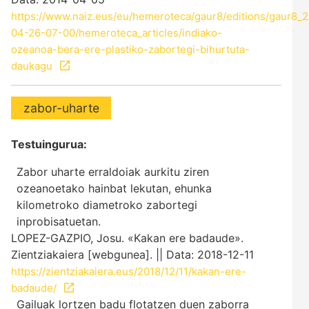
https://www.naiz.eus/eu/hemeroteca/gaur8/editions/gaur8_
04-26-07-00/hemeroteca_articles/indiako-
ozeanoa-bera-ere-plastiko-zabortegi-bihurtuta-
daukagu
zabor-uharte
Testuingurua:
Zabor uharte erraldoiak aurkitu ziren
ozeanoetako hainbat lekutan, ehunka
kilometroko diametroko zabortegi
inprobisatuetan.
LOPEZ-GAZPIO, Josu. «Kakan ere badaude».
Zientziakaiera [webgunea]. || Data: 2018-12-11
https://zientziakaiera.eus/2018/12/11/kakan-ere-
badaude/
Gailuak lortzen badu flotatzen duen zaborra