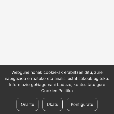
Webgune honek cookie-ak erabiltzen ditu, zure
nabigazioa errazteko eta analisi estatistikoak egiteko.
Informazio gehiago nahi baduzu, kontsultatu gure
Cookien Politika
Onartu
Ukatu
Konfiguratu