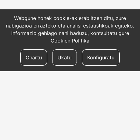
Webgune honek cookie-ak erabiltzen ditu, zure
nabigazioa errazteko eta analisi estatistikoak egiteko.
Informazio gehiago nahi baduzu, kontsultatu gure
Cookien Politika
Onartu
Ukatu
Konfiguratu
HARREMANETARAKO
Helbidea
Aldapeta kalea, 20 – 20009 Donostia