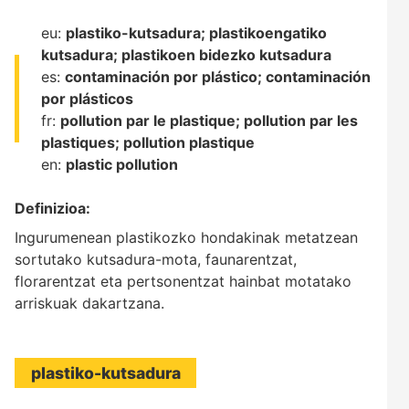
eu:
plastiko-kutsadura;
plastikoengatiko
kutsadura;
plastikoen bidezko kutsadura
es:
contaminación por plástico;
contaminación
por plásticos
fr:
pollution par le plastique;
pollution par les
plastiques;
pollution plastique
en:
plastic pollution
Definizioa:
Ingurumenean plastikozko hondakinak metatzean
sortutako kutsadura-mota, faunarentzat,
florarentzat eta pertsonentzat hainbat motatako
arriskuak dakartzana.
plastiko-kutsadura