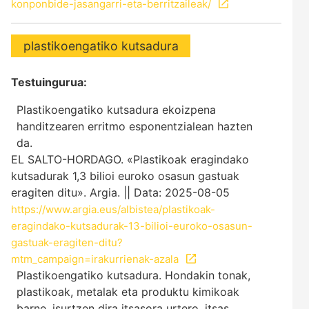
konponbide-jasangarri-eta-berritzaileak/
plastikoengatiko kutsadura
Testuingurua:
Plastikoengatiko kutsadura ekoizpena
handitzearen erritmo esponentzialean hazten
da.
EL SALTO-HORDAGO. «Plastikoak eragindako
kutsadurak 1,3 bilioi euroko osasun gastuak
eragiten ditu». Argia. || Data: 2025-08-05
https://www.argia.eus/albistea/plastikoak-
eragindako-kutsadurak-13-bilioi-euroko-osasun-
gastuak-eragiten-ditu?
mtm_campaign=irakurrienak-azala
Plastikoengatiko kutsadura. Hondakin tonak,
plastikoak, metalak eta produktu kimikoak
barne, isurtzen dira itsasora urtero, itsas