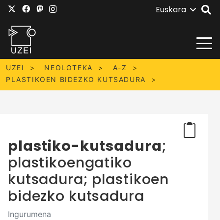
Euskara
UZEI
NEOLOTEKA
A-Z
PLASTIKOEN BIDEZKO KUTSADURA
plastiko-kutsadura
;
plastikoengatiko
kutsadura; plastikoen
bidezko kutsadura
Ingurumena