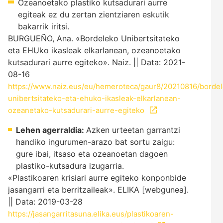
Ozeanoetako plastiko kutsadurari aurre
egiteak ez du zertan zientziaren eskutik
bakarrik iritsi.
BURGUEÑO, Ana. «Bordeleko Unibertsitateko
eta EHUko ikasleak elkarlanean, ozeanoetako
kutsadurari aurre egiteko». Naiz. || Data: 2021-
08-16
https://www.naiz.eus/eu/hemeroteca/gaur8/20210816/borde
unibertsitateko-eta-ehuko-ikasleak-elkarlanean-
ozeanetako-kutsadurari-aurre-egiteko
Lehen agerraldia:
Azken urteetan garrantzi
handiko ingurumen-arazo bat sortu zaigu:
gure ibai, itsaso eta ozeanoetan dagoen
plastiko-kutsadura izugarria.
«Plastikoaren krisiari aurre egiteko konponbide
jasangarri eta berritzaileak». ELIKA [webgunea].
|| Data: 2019-03-28
https://jasangarritasuna.elika.eus/plastikoaren-