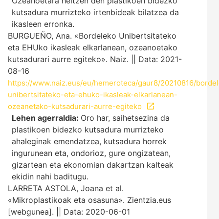
Ozeanoetara heltzen den plastikoen bidezko
kutsadura murrizteko irtenbideak bilatzea da
ikasleen erronka.
BURGUEÑO, Ana. «Bordeleko Unibertsitateko
eta EHUko ikasleak elkarlanean, ozeanoetako
kutsadurari aurre egiteko». Naiz. || Data: 2021-
08-16
https://www.naiz.eus/eu/hemeroteca/gaur8/20210816/borde
unibertsitateko-eta-ehuko-ikasleak-elkarlanean-
ozeanetako-kutsadurari-aurre-egiteko
Lehen agerraldia:
Oro har, saihetsezina da
plastikoen bidezko kutsadura murrizteko
ahaleginak emendatzea, kutsadura horrek
ingurunean eta, ondorioz, gure ongizatean,
gizartean eta ekonomian dakartzan kalteak
ekidin nahi baditugu.
LARRETA ASTOLA, Joana et al.
«Mikroplastikoak eta osasuna». Zientzia.eus
[webgunea]. || Data: 2020-06-01