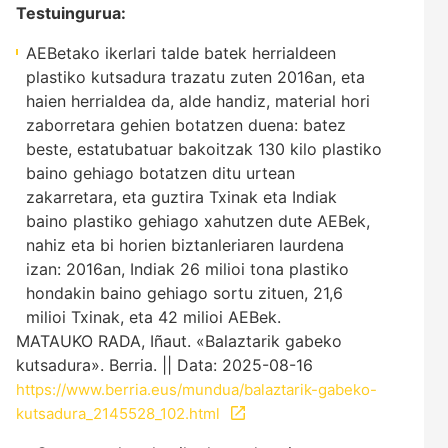
Testuingurua:
AEBetako ikerlari talde batek herrialdeen
plastiko kutsadura trazatu zuten 2016an, eta
haien herrialdea da, alde handiz, material hori
zaborretara gehien botatzen duena: batez
beste, estatubatuar bakoitzak 130 kilo plastiko
baino gehiago botatzen ditu urtean
zakarretara, eta guztira Txinak eta Indiak
baino plastiko gehiago xahutzen dute AEBek,
nahiz eta bi horien biztanleriaren laurdena
izan: 2016an, Indiak 26 milioi tona plastiko
hondakin baino gehiago sortu zituen, 21,6
milioi Txinak, eta 42 milioi AEBek.
MATAUKO RADA, Iñaut. «Balaztarik gabeko
kutsadura». Berria. || Data: 2025-08-16
https://www.berria.eus/mundua/balaztarik-gabeko-
kutsadura_2145528_102.html