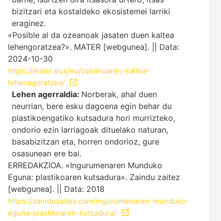
bizitzari eta kostaldeko ekosistemei larriki
eraginez.
«Posible al da ozeanoak jasaten duen kaltea
lehengoratzea?». MATER [webgunea]. || Data:
2024-10-30
https://mater.eus/eu/ozeanoaren-kaltea-
lehenagoratzea/
Lehen agerraldia:
Norberak, ahal duen
neurrian, bere esku dagoena egin behar du
plastikoengatiko kutsadura hori murrizteko,
ondorio ezin larriagoak dituelako naturan,
basabizitzan eta, horren ondorioz, gure
osasunean ere bai.
ERREDAKZIOA. «Ingurumenaren Munduko
Eguna: plastikoaren kutsadura». Zaindu zaitez
[webgunea]. || Data: 2018
https://zainduzaitez.com/ingurumenaren-munduko-
eguna-plastikoaren-kutsadura/