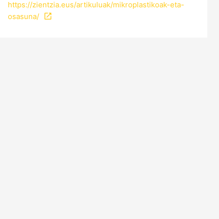
https://zientzia.eus/artikuluak/mikroplastikoak-eta-
osasuna/