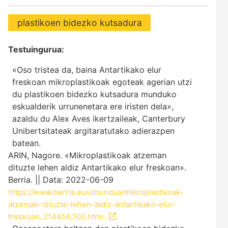
plastikoen bidezko kutsadura
Testuingurua:
«Oso tristea da, baina Antartikako elur
freskoan mikroplastikoak egoteak agerian utzi
du plastikoen bidezko kutsadura munduko
eskualderik urrunenetara ere iristen dela»,
azaldu du Alex Aves ikertzaileak, Canterbury
Unibertsitateak argitaratutako adierazpen
batean.
ARIN, Nagore. «Mikroplastikoak atzeman
dituzte lehen aldiz Antartikako elur freskoan».
Berria. || Data: 2022-06-09
https://www.berria.eus/mundua/mikroplastikoak-
atzeman-dituzte-lehen-aldiz-antartikako-elur-
freskoan_214456_102.html