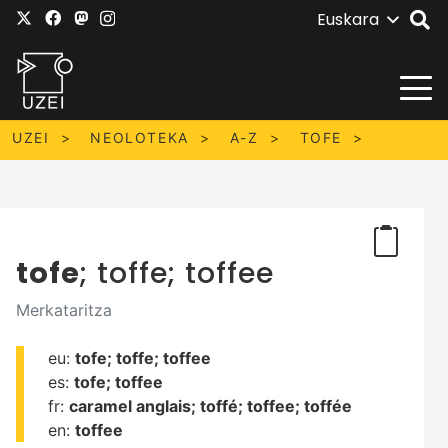
Euskara
UZEI
NEOLOTEKA
A-Z
TOFE
tofe
; toffe; toffee
Merkataritza
eu:
tofe;
toffe;
toffee
es:
tofe;
toffee
fr:
caramel anglais;
toffé;
toffee;
toffée
en:
toffee