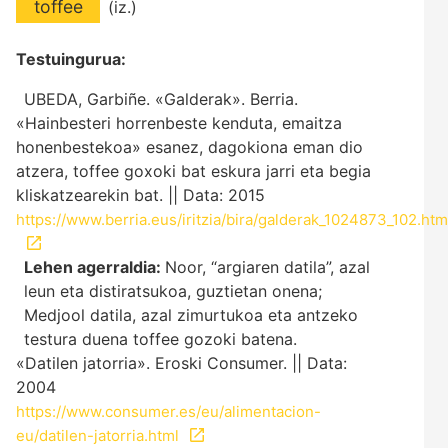
toffee
(iz.)
Testuingurua:
UBEDA, Garbiñe. «Galderak». Berria.
«Hainbesteri horrenbeste kenduta, emaitza
honenbestekoa» esanez, dagokiona eman dio
atzera, toffee goxoki bat eskura jarri eta begia
kliskatzearekin bat. || Data: 2015
https://www.berria.eus/iritzia/bira/galderak_1024873_102.htm
Lehen agerraldia:
Noor, “argiaren datila”, azal
leun eta distiratsukoa, guztietan onena;
Medjool datila, azal zimurtukoa eta antzeko
testura duena toffee gozoki batena.
«Datilen jatorria». Eroski Consumer. || Data:
2004
https://www.consumer.es/eu/alimentacion-
eu/datilen-jatorria.html