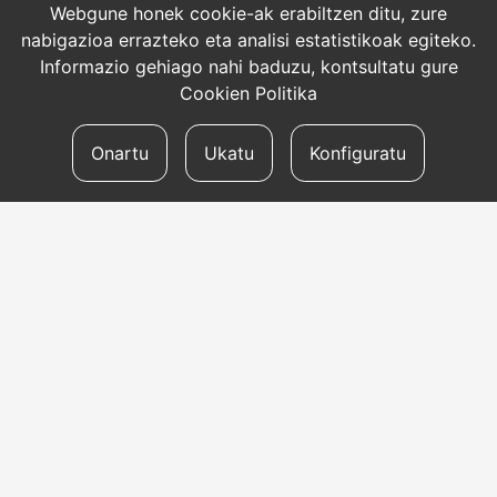
Webgune honek cookie-ak erabiltzen ditu, zure
nabigazioa errazteko eta analisi estatistikoak egiteko.
Informazio gehiago nahi baduzu, kontsultatu gure
Cookien Politika
Onartu
Ukatu
Konfiguratu
HARREMANETARAKO
Helbidea
Aldapeta kalea, 20 – 20009 Donostia
Telefonoa