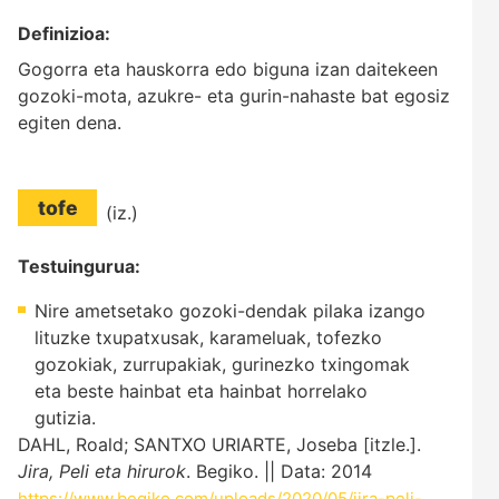
Definizioa:
Gogorra eta hauskorra edo biguna izan daitekeen
gozoki-mota, azukre- eta gurin-nahaste bat egosiz
egiten dena.
tofe
(iz.)
Testuingurua:
Nire ametsetako gozoki-dendak pilaka izango
lituzke txupatxusak, karameluak, tofezko
gozokiak, zurrupakiak, gurinezko txingomak
eta beste hainbat eta hainbat horrelako
gutizia.
DAHL, Roald; SANTXO URIARTE, Joseba [itzle.].
Jira, Peli eta hirurok
. Begiko. || Data: 2014
https://www.begiko.com/uploads/2020/05/jira-peli-