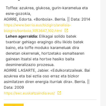
Toffea: azukrea, glukosa, gurin-karamelua eta
esne-gozokia,
AGIRRE, Edorta. «Bonboia». Berria. || Data: 2014
https://www.berria.eus/bizigiro/analisia-
bizigiro/bonboia_1053647_102.html
Lehen agerraldia:
Elikagai solido batek
txantxar gehiago eragingo ditu likido batek
baino, eta toffe moduko karameluak dira
denetan okerrenak, hortzetako esmaltearen
gainean itsatsi eta hortxe hasiko baita
desmineralizazio prozesua.
AGIRRE LASARTE, Jabier. «Edulkoratzaileak. Bai
azukrea eta bai eztia oso erraz eta bizkor
asimilatzen diren energia iturriak dira». Berria. ||
Data: 2009
https://eec.euskaltzaindia.eus/