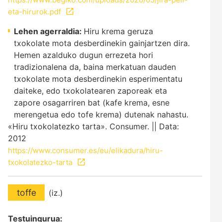
eta-hirurok.pdf
Lehen agerraldia:
Hiru krema geruza
txokolate mota desberdinekin gainjartzen dira.
Hemen azalduko dugun errezeta hori
tradizionalena da, baina merkatuan dauden
txokolate mota desberdinekin esperimentatu
daiteke, edo txokolatearen zaporeak eta
zapore osagarriren bat (kafe krema, esne
merengetua edo tofe krema) dutenak nahastu.
«Hiru txokolatezko tarta». Consumer. || Data:
2012
https://www.consumer.es/eu/elikadura/hiru-
txokolatezko-tarta
toffe
(iz.)
Testuingurua: