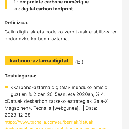
fr:
empreinte carbone numérique
en:
digital carbon footprint
Definizioa:
Gailu digitalak eta hodeiko zerbitzuak erabiltzearen
ondoriozko karbono-aztarna.
karbono-aztarna digital
(iz.)
Testuingurua:
«Karbono-aztarna digitala» munduko emisio
guztien % 2 zen 2015ean, eta 2020an, % 4.
«Datuak deskarbonizatzeko estrategiak Gaia-X
Magazinen». Tecnalia [webgunea]. || Data:
2023-12-28
https://www.tecnalia.com/eu/berriak/datuak-
deskarbonizatzeko-estrategiak-gaia-x-magazinen