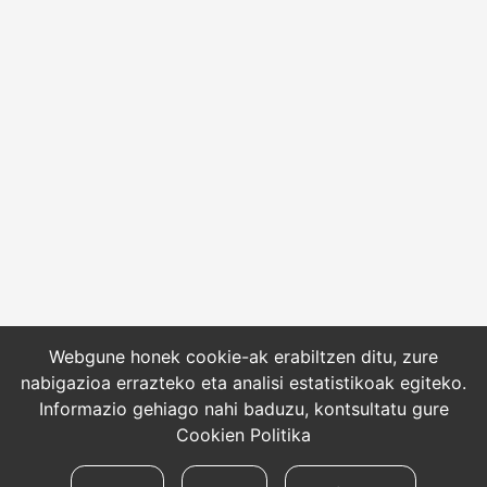
Webgune honek cookie-ak erabiltzen ditu, zure
nabigazioa errazteko eta analisi estatistikoak egiteko.
Informazio gehiago nahi baduzu, kontsultatu gure
Cookien Politika