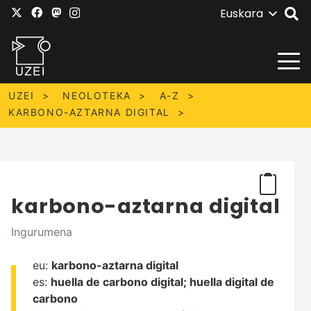
Euskara
UZEI
NEOLOTEKA
A-Z
KARBONO-AZTARNA DIGITAL
karbono-aztarna digital
Ingurumena
eu:
karbono-aztarna digital
es:
huella de carbono digital;
huella digital de
carbono