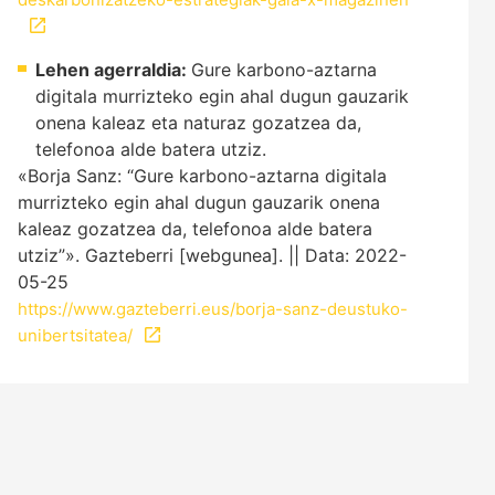
Lehen agerraldia:
Gure karbono-aztarna
digitala murrizteko egin ahal dugun gauzarik
onena kaleaz eta naturaz gozatzea da,
telefonoa alde batera utziz.
«Borja Sanz: “Gure karbono-aztarna digitala
murrizteko egin ahal dugun gauzarik onena
kaleaz gozatzea da, telefonoa alde batera
utziz”». Gazteberri [webgunea]. || Data: 2022-
05-25
https://www.gazteberri.eus/borja-sanz-deustuko-
unibertsitatea/