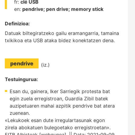
fr:
clé USB
en:
pendrive;
pen drive;
memory stick
Definizioa:
Datuak biltegiratzeko gailu eramangarria, tamaina
txikikoa eta USB ataka bidez konektatzen dena.
pendrive
(iz.)
Testuingurua:
Esan du, gainera, Iker Sarriegik protesta bat
egin zuela erregistroan, Guardia Zibil batek
auzipetuaren mahai azpitik pendrive bat atera
zuenean.
«Lekukoek esan dute irregulartasunak egon
zirela abokatuen bulegoetako erregistroetan».
EITB Albisteak [webgunea]. || Data: 2021-09-09