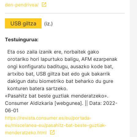
den-pendrivea/
USB giltza
(iz.)
Testuingurua:
Eta oso zaila izanik ere, norbaitek gako
orotariko hori lapurtuko baligu, AFM ezarpenak
ongi konfiguratu baditugu, ausazko kode bat,
artxibo bat, USB giltza bat edo guk bakarrik
dakigun datu biometriko bat beharko du gure
konturen batera sartzeko.
«Pasahitz bat beste guztiak menderatzeko».
Consumer Aldizkaria [webgunea]. || Data: 2022-
06-01
https://revista.consumer.es/eu/portada-
eu/miscelanea-eu/pasahitz-bat-beste-guztiak-
menderatzeko.html