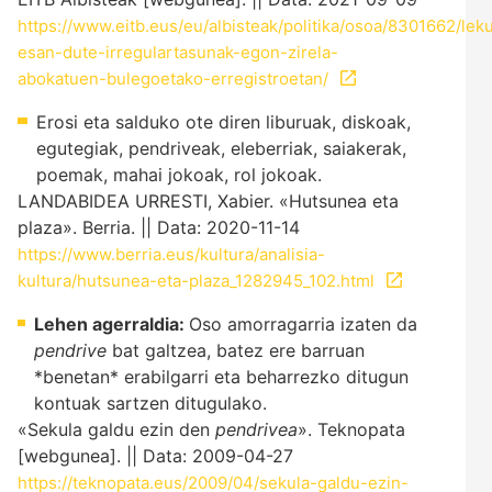
https://www.eitb.eus/eu/albisteak/politika/osoa/8301662/lek
esan-dute-irregulartasunak-egon-zirela-
abokatuen-bulegoetako-erregistroetan/
Erosi eta salduko ote diren liburuak, diskoak,
egutegiak, pendriveak, eleberriak, saiakerak,
poemak, mahai jokoak, rol jokoak.
LANDABIDEA URRESTI, Xabier. «Hutsunea eta
plaza». Berria. || Data: 2020-11-14
https://www.berria.eus/kultura/analisia-
kultura/hutsunea-eta-plaza_1282945_102.html
Lehen agerraldia:
Oso amorragarria izaten da
pendrive
bat galtzea, batez ere barruan
*benetan* erabilgarri eta beharrezko ditugun
kontuak sartzen ditugulako.
«Sekula galdu ezin den
pendrivea
». Teknopata
[webgunea]. || Data: 2009-04-27
https://teknopata.eus/2009/04/sekula-galdu-ezin-