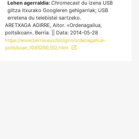
Lehen agerraldia:
Chromecast
du izena USB
giltza itxurako Googleren gehigarriak; USB
erretena du telebistei sartzeko.
ARETXAGA AGIRRE, Aitor. «Ordenagailua,
poltsikoan». Berria. || Data: 2014-05-28
https://www.berria.eus/bizigiro/ordenagailua-
poltsikoan_1045290_102.html