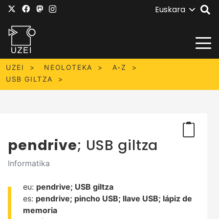
Euskara
UZEI
NEOLOTEKA
A-Z
USB GILTZA
pendrive
; USB giltza
Informatika
eu:
pendrive;
USB giltza
es:
pendrive;
pincho USB;
llave USB;
lápiz de
memoria