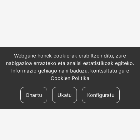
Webgune honek cookie-ak erabiltzen ditu, zure
nabigazioa errazteko eta analisi estatistikoak egiteko.
Informazio gehiago nahi baduzu, kontsultatu gure
Cookien Politika
Onartu
Ukatu
Konfiguratu