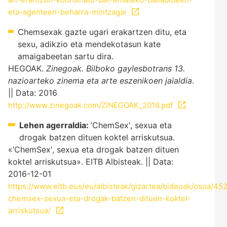
eta-agenteen-beharra-mintzagai
Chemsexak gazte ugari erakartzen ditu, eta
sexu, adikzio eta mendekotasun kate
amaigabeetan sartu dira.
HEGOAK.
Zinegoak. Bilboko gaylesbotrans 13.
nazioarteko zinema eta arte eszenikoen jaialdia
.
|| Data: 2016
http://www.zinegoak.com/ZINEGOAK_2016.pdf
Lehen agerraldia:
’ChemSex', sexua eta
drogak batzen dituen koktel arriskutsua.
«’ChemSex', sexua eta drogak batzen dituen
koktel arriskutsua». EITB Albisteak. || Data:
2016-12-01
https://www.eitb.eus/eu/albisteak/gizartea/bideoak/osoa/45
chemsex-sexua-eta-drogak-batzen-dituen-koktel-
arriskutsua/