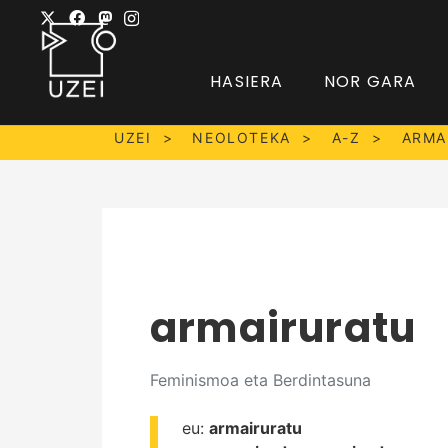
HASIERA
NOR GARA
UZEI
NEOLOTEKA
A-Z
ARMA
armairuratu
Feminismoa eta Berdintasuna
eu:
armairuratu