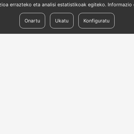
oa errazteko eta analisi estatistikoak egiteko. Informazi
Onartu
Ukatu
Konfiguratu
ITZULPEN-ZERBITZUAK
BA
Eskatu itzulpenaren
Hi
aurrekontua
GIGINTZA
Zu
Itzulpengintzarako
Ma
teknologia
Eg