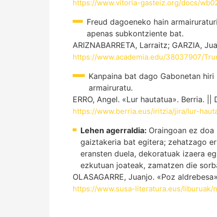
https://www.vitoria-gasteiz.org/docs/wb0
Freud dagoeneko hain armairuraturi
apenas subkontziente bat.
ARIZNABARRETA, Larraitz; GARZIA, Juan
https://www.academia.edu/38037907/Tru
Kanpaina bat dago Gabonetan hiri h
armairuratu.
ERRO, Angel. «Lur hautatua». Berria. ||
https://www.berria.eus/iritzia/jira/lur-ha
Lehen agerraldia:
Oraingoan ez doa i
gaiztakeria bat egitera; zehatzago e
eransten duela, dekoratuak izaera e
ezkutuan joateak, zamatzen die sorb
OLASAGARRE, Juanjo. «Poz aldrebesa». 
https://www.susa-literatura.eus/liburuak/