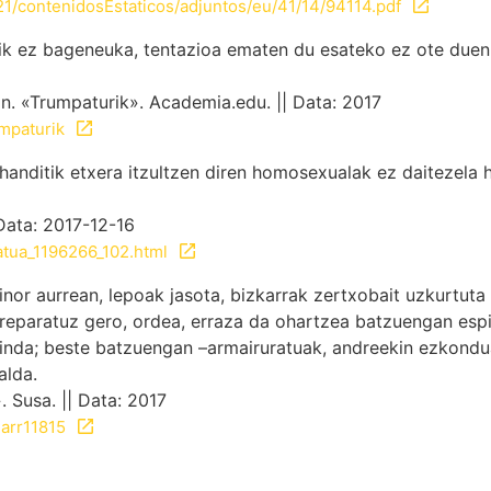
21/contenidosEstaticos/adjuntos/eu/41/14/94114.pdf
k ez bageneuka, tentazioa ematen du esateko ez ote duen 
. «Trumpaturik». Academia.edu. || Data: 2017
mpaturik
anditik etxera itzultzen diren homosexualak ez daitezela h
 Data: 2017-12-16
utatua_1196266_102.html
nor aurrean, lepoak jasota, bizkarrak zertxobait uzkurtuta
rreparatuz gero, ordea, erraza da ohartzea batzuengan esp
ginda; beste batzuengan –armairuratuak, andreekin ezkondu
alda.
Susa. || Data: 2017
narr11815