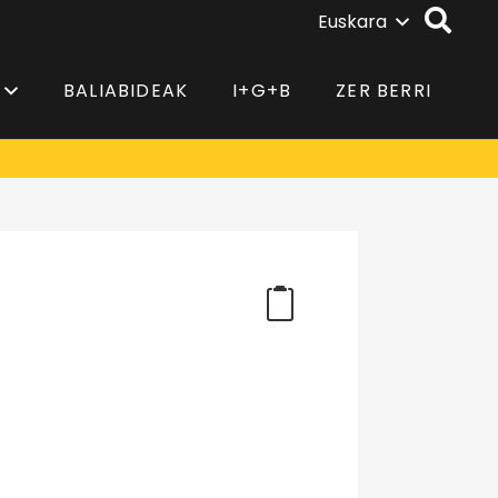
Euskara
BALIABIDEAK
I+G+B
ZER BERRI