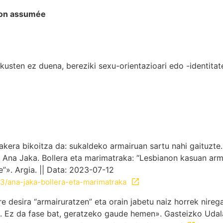
non assumée
usten ez duena, bereziki sexu-orientazioari edo -identitat
kera bikoitza da: sukaldeko armairuan sartu nahi gaituzte.
na Jaka. Bollera eta marimatraka: “Lesbianon kasuan armai
”». Argia. || Data: 2023-07-12
33/ana-jaka-bollera-eta-marimatraka
re desira “armairuratzen” eta orain jabetu naiz horrek nire
 Ez da fase bat, geratzeko gaude hemen». Gasteizko Udala