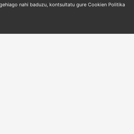
o gehiago nahi baduzu, kontsultatu gure
Cookien Politika
LIABIDEAK
NOR GARA
ztegiak
ZER BERRI
zentzaileak
pak
oki idazteko