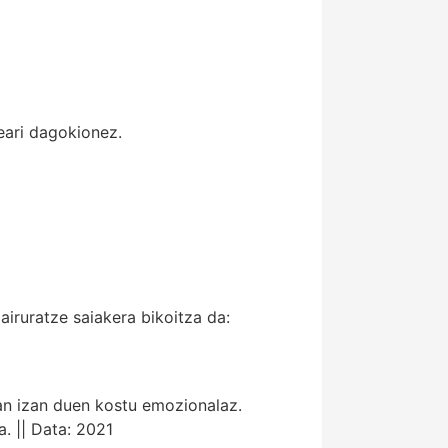
eari dagokionez.
ruratze saiakera bikoitza da:
gan izan duen kostu emozionalaz.
. || Data: 2021