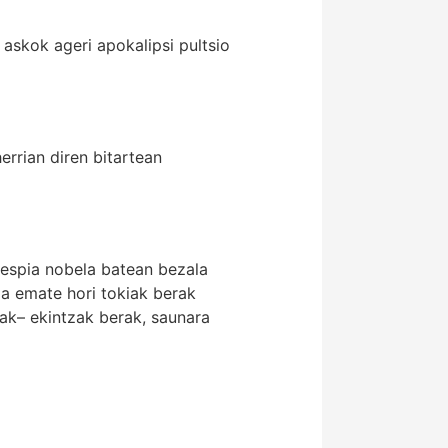
askok ageri apokalipsi pultsio
errian diren bitartean
 espia nobela batean bezala
ia emate hori tokiak berak
ak– ekintzak berak, saunara