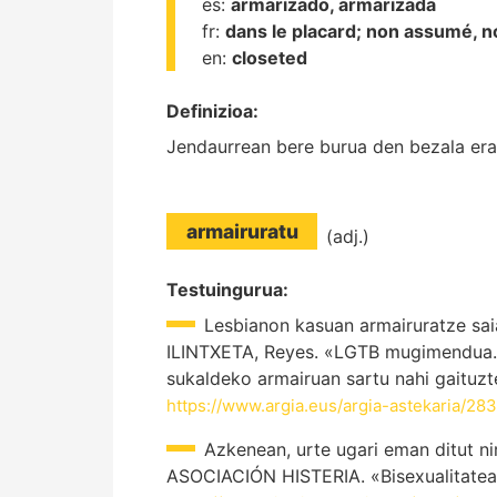
es:
armarizado, armarizada
fr:
dans le placard;
non assumé, 
en:
closeted
Definizioa:
Jendaurrean bere burua den bezala erak
armairuratu
(adj.)
Testuingurua:
Lesbianon kasuan armairuratze saia
ILINTXETA, Reyes. «LGTB mugimendua. A
sukaldeko armairuan sartu nahi gaituzte
https://www.argia.eus/argia-astekaria/28
Azkenean, urte ugari eman ditut ni
ASOCIACIÓN HISTERIA. «Bisexualitatea.