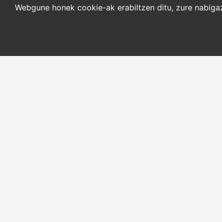
Webgune honek cookie-ak erabiltzen ditu, zure nabigazi
HARREMANETARAKO
HASIERA
Helbidea
NOR GARA
Aldapeta kalea, 20 – 20009
LEXIKOA ETA HIZTE
Donostia
ITZULPENGINTZA
Telefonoa
BALIABIDEAK
tel: +34 943 47 33 77