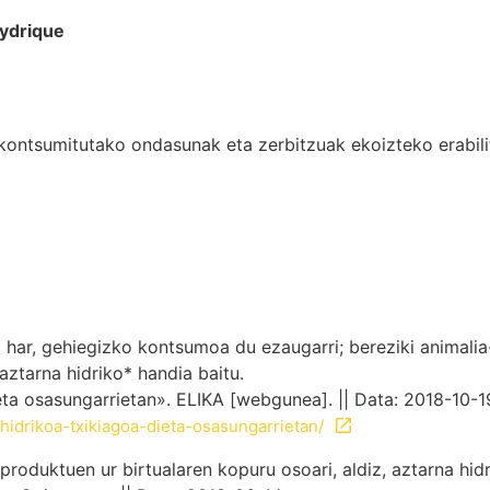
ydrique
kontsumitutako ondasunak eta zerbitzuak ekoizteko erabili
 har, gehiegizko kontsumoa du ezaugarri; bereziki animali
 aztarna hidriko* handia baitu.
eta osasungarrietan». ELIKA [webgunea]. || Data: 2018-10-1
-hidrikoa-txikiagoa-dieta-osasungarrietan/
roduktuen ur birtualaren kopuru osoari, aldiz, aztarna hidr