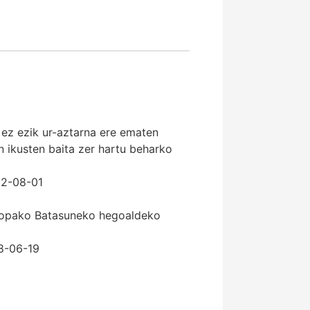
 ez ezik ur-aztarna ere ematen
tan ikusten baita zer hartu beharko
22-08-01
Europako Batasuneko hegoaldeko
8-06-19