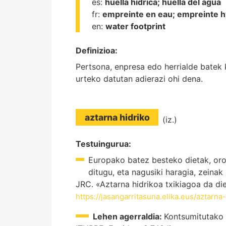
es:
huella hídrica;
huella del agua
fr:
empreinte en eau;
empreinte h
en:
water footprint
Definizioa:
Pertsona, enpresa edo herrialde batek 
urteko datutan adierazi ohi dena.
aztarna hidriko
(iz.)
Testuingurua:
Europako batez besteko dietak, oro
ditugu, eta nagusiki haragia, zeinak
JRC. «Aztarna hidrikoa txikiagoa da di
https://jasangarritasuna.elika.eus/aztarna
Lehen agerraldia:
Kontsumitutako p