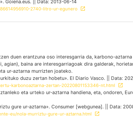
». Goiena.eus. || Data: 2013-06-14
1386614956910-2740-litro-ur-egunero
tzen duen erantzuna oso interesgarria da, karbono-aztarna
bai, agian), baina are interesgarriagoak dira galderak, horie
ta ur-aztarna murrizten joateko.
urkituko duzu zertan hobetu». El Diario Vasco. || Data: 20
ztertu-karbonoaztarna-zertan-20220801153346-nt.html
iztanleko eta urteko ur-aztarna handiena, eta, ondoren, 
ztu gure ur-aztarna». Consumer [webgunea]. || Data: 200
nte-eu/nola-murriztu-gure-ur-aztarna.html