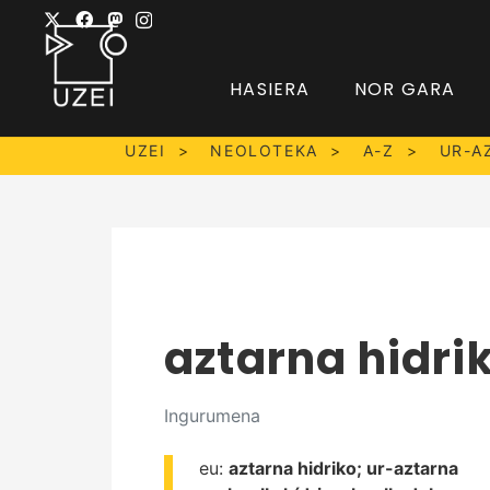
HASIERA
NOR GARA
UZEI
NEOLOTEKA
A-Z
UR-A
aztarna hidri
Ingurumena
eu:
aztarna hidriko;
ur-aztarna