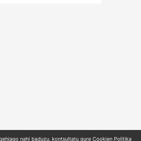
o gehiago nahi baduzu, kontsultatu gure
Cookien Politika