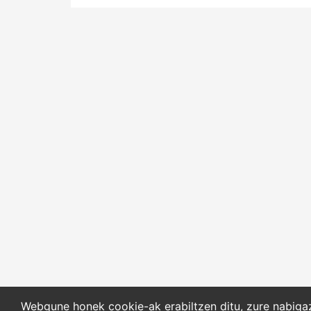
Webgune honek cookie-ak erabiltzen ditu, zure nabigazi