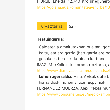
ITURBE, Eneida. «2.740 litro ur egunero
https://goiena.eus/komunitatea/eiturbe/
ur-aztarna
(iz.)
Testuingurua:
Galdetegia amaitutakoan bueltan igor
baitu, eta argigarria (harrigarria ere 
genukeen bereziki kontuan karbono- e
IMAZ, M. «Kalkulatu karbono-aztarna, a
https://www.diariovasco.com/sociedad/a
Lehen agerraldia:
Hala, AEBek dute b
herrialdeek, horien artean Espainiak.
FERNÁNDEZ MUERZA, Alex. «Nola murri
https://www.consumer.es/eu/medio-ambie