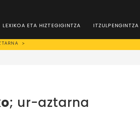
LEXIKOA ETA HIZTEGIGINTZA
ITZULPENGINTZA
ZTARNA
ko
; ur-aztarna