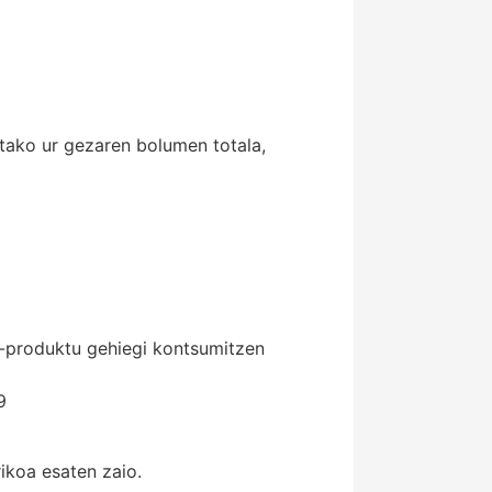
tako ur gezaren bolumen totala,
a-produktu gehiegi kontsumitzen
9
ikoa esaten zaio.