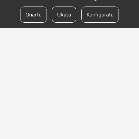
Onartu
Ukatu
Konfiguratu
ITZULPEN-ZERBITZUAK
BA
Eskatu itzulpenaren
Hi
aurrekontua
GIGINTZA
Zu
Itzulpengintzarako
Ma
teknologia
Eg
go