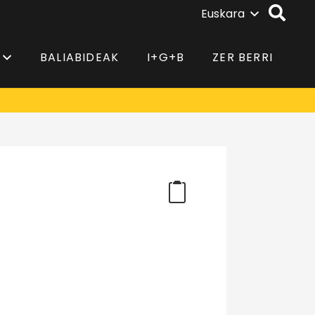
Euskara
BALIABIDEAK
I+G+B
ZER BERRI