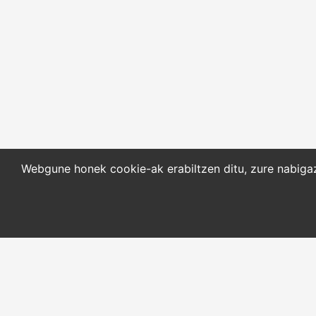
Webgune honek cookie-ak erabiltzen ditu, zure nabigazi