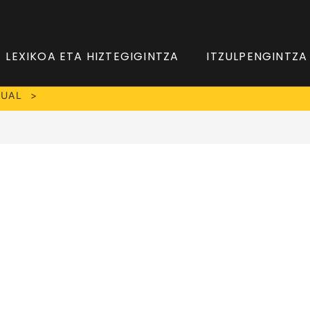
LEXIKOA ETA HIZTEGIGINTZA
ITZULPENGINTZA
XUAL