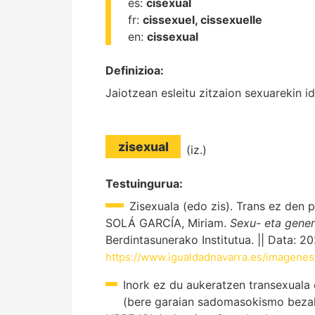
es:
cisexual
fr:
cissexuel, cissexuelle
en:
cissexual
Definizioa:
Jaiotzean esleitu zitzaion sexuarekin i
zisexual
(iz.)
Testuingurua:
Zisexuala (edo zis). Trans ez den p
SOLÁ GARCÍA, Miriam.
Sexu- eta gener
Berdintasunerako Institutua. || Data: 2
https://www.igualdadnavarra.es/imagene
Inork ez du aukeratzen transexuala
(bere garaian sadomasokismo bezala