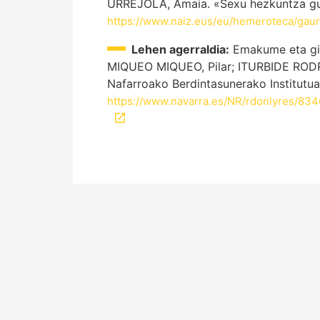
URREJOLA, Amaia. «Sexu hezkuntza gure
https://www.naiz.eus/eu/hemeroteca/gau
Lehen agerraldia:
Emakume eta gizo
MIQUEO MIQUEO, Pilar; ITURBIDE RODRIG
Nafarroako Berdintasunerako Institutua
https://www.navarra.es/NR/rdonlyres/8