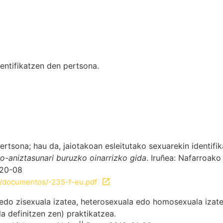
dentifikatzen den pertsona.
ertsona; hau da, jaiotakoan esleitutako sexuarekin identifi
o-aniztasunari buruzko oinarrizko gida
. Iruñea: Nafarroak
020-08
s/documentos/-235-f-eu.pdf
 edo zisexuala izatea, heterosexuala edo homosexuala izat
 definitzen zen) praktikatzea.