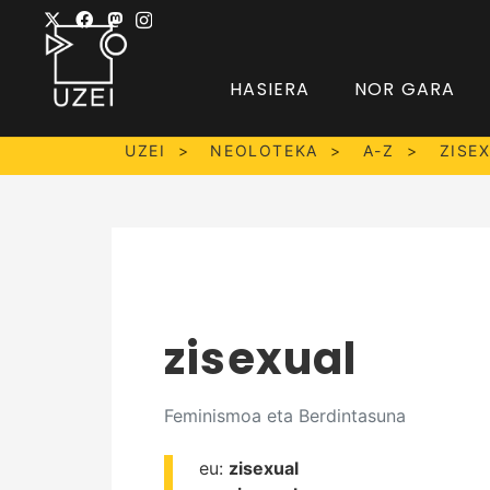
HASIERA
NOR GARA
UZEI
NEOLOTEKA
A-Z
ZISE
zisexual
Feminismoa eta Berdintasuna
eu:
zisexual