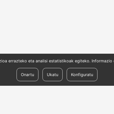
oa errazteko eta analisi estatistikoak egiteko. Informazi
Onartu
Ukatu
Konfiguratu