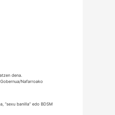
katzen dena.
o Gobernua/Nafarroako
ea, “sexu banilla” edo BDSM