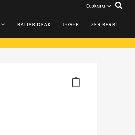
Euskara
BALIABIDEAK
I+G+B
ZER BERRI