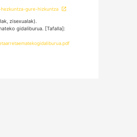
-hezkuntza-gure-hizkuntza
ak, zisexualak).
teko gidaliburua. [Tafalla]:
aarretaematekogidaliburua.pdf