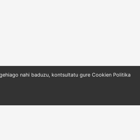
o gehiago nahi baduzu, kontsultatu gure
Cookien Politika