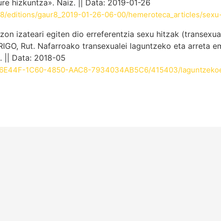
 hizkuntza». Naiz. || Data: 2019-01-26
r8/editions/gaur8_2019-01-26-06-00/hemeroteca_articles/sexu
n izateari egiten dio erreferentzia sexu hitzak (transexual
O, Rut. Nafarroako transexualei laguntzeko eta arreta ema
. || Data: 2018-05
346E44F-1C60-4850-AAC8-7934034AB5C6/415403/laguntzekoet