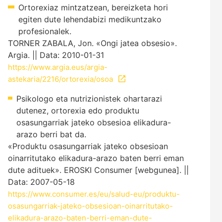
Ortorexiaz mintzatzean, bereizketa hori
egiten dute lehendabizi medikuntzako
profesionalek.
TORNER ZABALA, Jon. «Ongi jatea obsesio».
Argia. || Data: 2010-01-31
https://www.argia.eus/argia-
astekaria/2216/ortorexia/osoa
Psikologo eta nutrizionistek ohartarazi
dutenez, ortorexia edo produktu
osasungarriak jateko obsesioa elikadura-
arazo berri bat da.
«Produktu osasungarriak jateko obsesioan
oinarritutako elikadura-arazo baten berri eman
dute adituek». EROSKI Consumer [webgunea]. ||
Data: 2007-05-18
https://www.consumer.es/eu/salud-eu/produktu-
osasungarriak-jateko-obsesioan-oinarritutako-
elikadura-arazo-baten-berri-eman-dute-