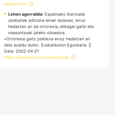
adituek.html
Lehen agerraldia:
Espainiako ikertzaile
zenbaitek aditzera eman dutenez, erruz
hedatzen ari da ortorexia, elikagai garbi eta
osasuntsuak jateko obsesioa.
«Ortorexia gaitz psikikoa erruz hedatzen ari
dela azaldu dute». Euskaldunon Egunkaria. ||
Data: 2002-04-21
https://www.berria.eus/hemeroteka