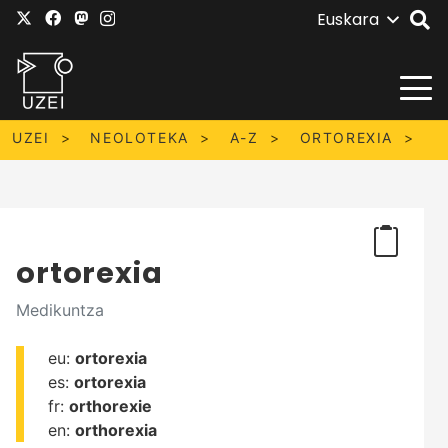
Euskara
UZEI
NEOLOTEKA
A-Z
ORTOREXIA
ortorexia
Medikuntza
eu:
ortorexia
es:
ortorexia
fr:
orthorexie
en:
orthorexia