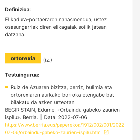
Definizioa:
Elikadura-portaeraren nahasmendua, ustez
osasungarriak diren elikagaiak soilik jatean
datzana.
ortorexia
(iz.)
Testuingurua:
Ruiz de Azuaren bizitza, berriz, bulimia eta
ortorexiaren aurkako borroka etengabe bat
bilakatu da azken urteotan.
BEGIRISTAIN, Edurne. «Orbaindu gabeko zaurien
ispilu». Berria. || Data: 2022-07-06
https://www.berria.eus/paperekoa/1912/002/001/2022-
07-06/orbaindu-gabeko-zaurien-ispilu.htm