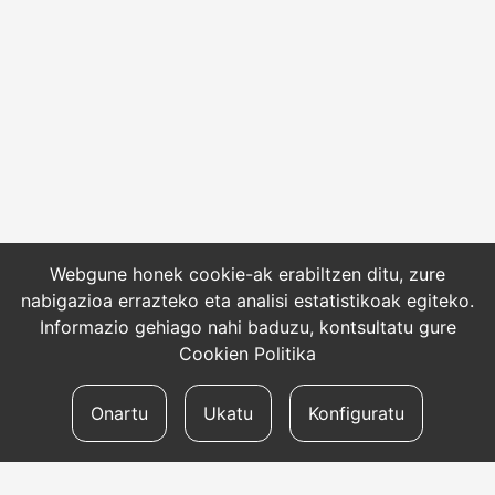
Webgune honek cookie-ak erabiltzen ditu, zure
nabigazioa errazteko eta analisi estatistikoak egiteko.
Informazio gehiago nahi baduzu, kontsultatu gure
Cookien Politika
Onartu
Ukatu
Konfiguratu