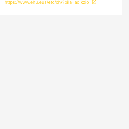
https://www.ehu.eus/etc/ch/?bila=adikzio