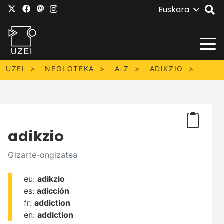
Euskara
UZEI
NEOLOTEKA
A-Z
ADIKZIO
adikzio
Gizarte-ongizatea
eu:
adikzio
es:
adicción
fr:
addiction
en:
addiction