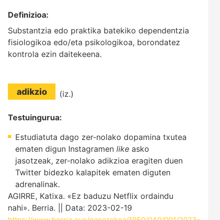
Definizioa:
Substantzia edo praktika batekiko dependentzia
fisiologikoa edo/eta psikologikoa, borondatez
kontrola ezin daitekeena.
adikzio
(iz.)
Testuingurua:
Estudiatuta dago zer-nolako dopamina txutea
ematen digun Instagramen
like
asko
jasotzeak, zer-nolako adikzioa eragiten duen
Twitter bidezko kalapitek ematen diguten
adrenalinak.
AGIRRE, Katixa. «Ez baduzu Netflix ordaindu
nahi». Berria. || Data: 2023-02-19
https://www.berria.eus/paperekoa/1950/040/001/2023-