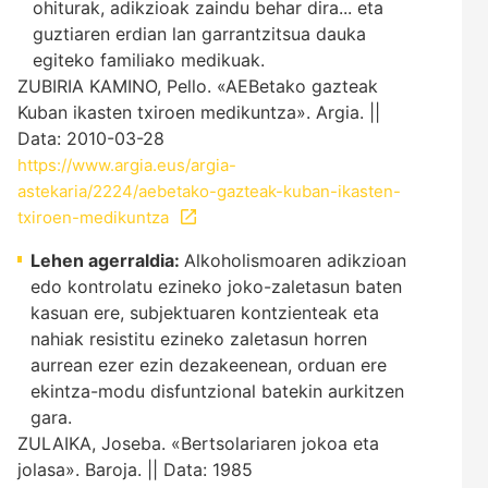
ohiturak, adikzioak zaindu behar dira... eta
guztiaren erdian lan garrantzitsua dauka
egiteko familiako medikuak.
ZUBIRIA KAMINO, Pello. «AEBetako gazteak
Kuban ikasten txiroen medikuntza». Argia. ||
Data: 2010-03-28
https://www.argia.eus/argia-
astekaria/2224/aebetako-gazteak-kuban-ikasten-
txiroen-medikuntza
Lehen agerraldia:
Alkoholismoaren adikzioan
edo kontrolatu ezineko joko-zaletasun baten
kasuan ere, subjektuaren kontzienteak eta
nahiak resistitu ezineko zaletasun horren
aurrean ezer ezin dezakeenean, orduan ere
ekintza-modu disfuntzional batekin aurkitzen
gara.
ZULAIKA, Joseba. «Bertsolariaren jokoa eta
jolasa». Baroja. || Data: 1985