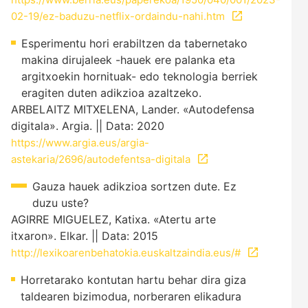
02-19/ez-baduzu-netflix-ordaindu-nahi.htm
Esperimentu hori erabiltzen da tabernetako
makina dirujaleek -hauek ere palanka eta
argitxoekin hornituak- edo teknologia berriek
eragiten duten adikzioa azaltzeko.
ARBELAITZ MITXELENA, Lander. «Autodefensa
digitala». Argia. || Data: 2020
https://www.argia.eus/argia-
astekaria/2696/autodefentsa-digitala
Gauza hauek adikzioa sortzen dute. Ez
duzu uste?
AGIRRE MIGUELEZ, Katixa. «Atertu arte
itxaron». Elkar. || Data: 2015
http://lexikoarenbehatokia.euskaltzaindia.eus/#
Horretarako kontutan hartu behar dira giza
taldearen bizimodua, norberaren elikadura