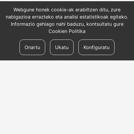
Webgune honek cookie-ak erabiltzen ditu, zure
nabigazioa errazteko eta analisi estatistikoak egiteko.
Informazio gehiago nahi baduzu, kontsultatu gure
Cookien Politika
Onartu
Ukatu
Konfiguratu
HARREMANETARAKO
Helbidea
Aldapeta kalea, 20 – 20009 Donostia
Telefonoa