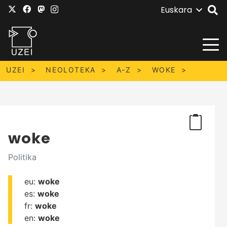
Euskara
UZEI
NEOLOTEKA
A-Z
WOKE
woke
Politika
eu:
woke
es:
woke
fr:
woke
en:
woke