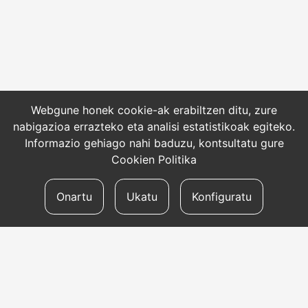
Webgune honek cookie-ak erabiltzen ditu, zure
nabigazioa errazteko eta analisi estatistikoak egiteko.
Informazio gehiago nahi baduzu, kontsultatu gure
Cookien Politika
Onartu
Ukatu
Konfiguratu