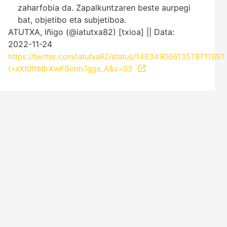
zaharfobia da. Zapalkuntzaren beste aurpegi
bat, objetibo eta subjetiboa.
ATUTXA, Iñigo (@iatutxa82) [txioa] || Data:
2022-11-24
https://twitter.com/iatutxa82/status/1463490661357871105?
t=xXt0ft88rXwFSnhh7gga_A&s=03