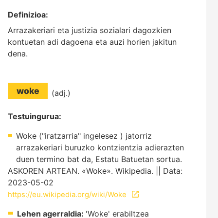
Definizioa:
Arrazakeriari eta justizia sozialari dagozkien
kontuetan adi dagoena eta auzi horien jakitun
dena.
woke
(adj.)
Testuingurua:
Woke ("iratzarria" ingelesez ) jatorriz
arrazakeriari buruzko kontzientzia adierazten
duen termino bat da, Estatu Batuetan sortua.
ASKOREN ARTEAN. «Woke». Wikipedia. || Data:
2023-05-02
https://eu.wikipedia.org/wiki/Woke
Lehen agerraldia:
'Woke' erabiltzea