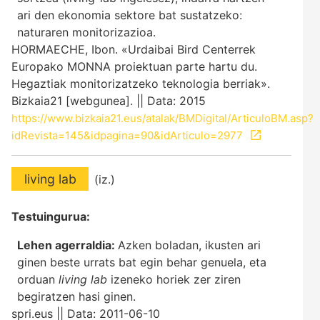
ari den ekonomia sektore bat sustatzeko:
naturaren monitorizazioa.
HORMAECHE, Ibon. «Urdaibai Bird Centerrek
Europako MONNA proiektuan parte hartu du.
Hegaztiak monitorizatzeko teknologia berriak».
Bizkaia21 [webgunea]. || Data: 2015
https://www.bizkaia21.eus/atalak/BMDigital/ArticuloBM.asp?
idRevista=145&idpagina=90&idArticulo=2977
living lab
(iz.)
Testuingurua:
Lehen agerraldia:
Azken boladan, ikusten ari
ginen beste urrats bat egin behar genuela, eta
orduan
living lab
izeneko horiek zer ziren
begiratzen hasi ginen.
spri.eus || Data: 2011-06-10