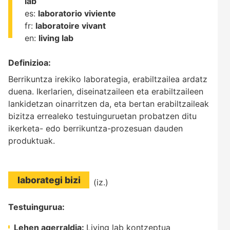
lab
es:
laboratorio viviente
fr:
laboratoire vivant
en:
living lab
Definizioa:
Berrikuntza irekiko laborategia, erabiltzailea ardatz
duena. Ikerlarien, diseinatzaileen eta erabiltzaileen
lankidetzan oinarritzen da, eta bertan erabiltzaileak
bizitza errealeko testuinguruetan probatzen ditu
ikerketa- edo berrikuntza-prozesuan dauden
produktuak.
laborategi bizi
(iz.)
Testuingurua:
Lehen agerraldia:
Living lab kontzeptua