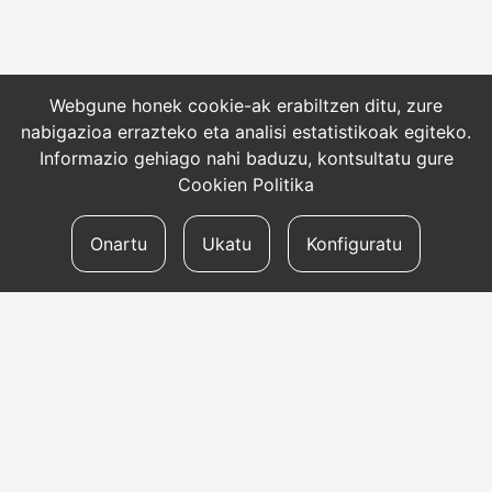
Webgune honek cookie-ak erabiltzen ditu, zure
nabigazioa errazteko eta analisi estatistikoak egiteko.
Informazio gehiago nahi baduzu, kontsultatu gure
Cookien Politika
Onartu
Ukatu
Konfiguratu
HARREMANETARAKO