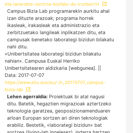
eta-laneratze-zentroa-bisitatu-du-irunberrin
Campus Bizia Lab programarekin aurkitu ahal
izan dituzte arazoak; programa horrek
ikasleak, irakasleak eta administrazio eta
zerbitzuetako langileak inplikatzen ditu, eta
campusak benetako laborategi bizidun bilakatu
nahi ditu.
«Unibertsitatea laborategi bizidun bilakatu
nahian». Campusa Euskal Herriko
Unibertsitatearen aldizkaria [webgunea]. ||
Data: 2017-07-07
https://www.ehu.eus/eu/-/n_20170707_campus-
bizia-lab
Lehen agerraldia:
Proiektuak bi atal nagusi
ditu. Batetik, hegaztien migrazioak aztertzeko
teknologia garatzea, geoposizionamenduaren
arloan Europan sortzen ari diren teknologiak
erabiliz. Bestetik, «laborategi bizidun» bat
sortzea (living-lab ingelesez), indarra hartzen