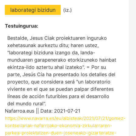
laborategi bizidun
(iz.)
Testuingurua:
Bestalde, Jesus Ciak proiektuaren inguruko
xehetasunak aurkeztu ditu; haren ustez,
"laborategi biziduna izango da, landa-
munduaren garapenerako etorkizuneko hainbat
ekintza-ildo aztertu ahal izateko". = Por su
parte, Jesús Cía ha presentado los detalles del
proyecto, que considera será "un laboratorio
viviente en el que se puedan palpar diferentes
líneas de acción futuribles para el desarrollo
del mundo rural".
Nafarroa.eus || Data: 2021-07-21
https://www.navarra.es/eu/albisteak/2021/07/21/gomez-
kontseilariak-nafarroako-ekonomia-zirkularraren-
parkea-proiektatzen-duen-joseneako-gizarteratze-