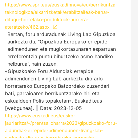
https://www.spri.eus/euskadinnova/eu/berrikuntza-
teknologikoa/elkarrizketak/erabiltzaileak-behar-
ditugu-horrelako-produktuak-aurrera-
ateratzeko/462.aspx
Bertan, foru arduradunak Living Lab Gipuzkoa
aurkeztu du, “Gipuzkoa Europako errepide
adimendunen eta mugikortasunaren esparruan
erreferentzia puntu bihurtzeko asmo handiko
helburua”, hain zuzen.
«Gipuzkoako Foru Aldundiak errepide
adimendunen Living Lab aurkeztu dio arlo
horretarako Europako Batzordeko zuzendari
bati, garraioaren berrikuntzarako hiri eta
eskualdeen Polis topaketan». Euskadi.eus
[webgunea]. || Data: 2023-12-05
https://www.euskadi.eus/eusko-
jaurlaritza/-/prentsa_oharra/2023/gipuzkoako-foru-
aldundiak-errepide-adimendunen-living-lab-
aurkeztu-dio-arlo-horretarako-europako-