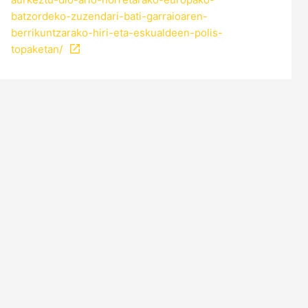
batzordeko-zuzendari-bati-garraioaren-
berrikuntzarako-hiri-eta-eskualdeen-polis-
topaketan/