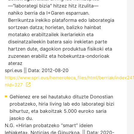
—"laborategi bizia" hitzez hitz itzulita—
nahiko berria da I+Garen esparruan.
Berrikuntza irekiko plataforma edo laborategia
sortzean datza; horietan, balizko hainbat
motatako erabiltzailek ikerlariekin eta
diseinatzaileekin batera saio irekietan parte
hartzen dute, dagokion produktua fisikoki eta
zuzenean erabiliz eta hobekuntza-ondorioak
ateraz
spri.eus || Data: 2012-08-20
https://www.spri.eus/hemeroteca_files/html/berriak/index241
nId=327
Gehienez ere sei hautatuko dituzte Donostian
probatzeko, hiria living lab edo laborategi bizi
bihurtuz, eta bakoitzak 5.000 euroko saria
jasoko du.
N.G. «Hirian probatzeko “smart” ideien
lehiaketa». Noticias de Gipuzkoa. || Data: 2020-