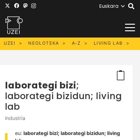
Euskara
UZEI
NEOLOTEKA
A-Z
LIVING LAB
laborategi bizi
;
laborategi bizidun; living
lab
Industria
eu:
laborategi bizi;
laborategi bizidun;
living