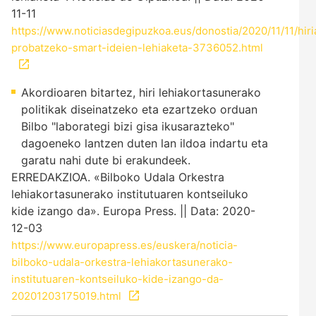
11-11
https://www.noticiasdegipuzkoa.eus/donostia/2020/11/11/hiri
probatzeko-smart-ideien-lehiaketa-3736052.html
Akordioaren bitartez, hiri lehiakortasunerako
politikak diseinatzeko eta ezartzeko orduan
Bilbo "laborategi bizi gisa ikusarazteko"
dagoeneko lantzen duten lan ildoa indartu eta
garatu nahi dute bi erakundeek.
ERREDAKZIOA. «Bilboko Udala Orkestra
lehiakortasunerako institutuaren kontseiluko
kide izango da». Europa Press. || Data: 2020-
12-03
https://www.europapress.es/euskera/noticia-
bilboko-udala-orkestra-lehiakortasunerako-
institutuaren-kontseiluko-kide-izango-da-
20201203175019.html