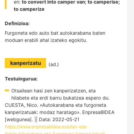
en:
to convert into camper van;
to camperise;
to camperize
Definizioa:
Furgoneta edo auto bat autokarabana baten
moduan erabili ahal izateko egokitu.
kanperizatu
(ad.)
Testuingurua:
Otsailean hasi zen kanperizatzen, eta
hilabete eta erdi barru bukatzea espero du.
CUESTA, Nico. «Autokarabana eta furgoneta
kanperizatuak: modaz haratago». EnpresaBIDEA
[webgunea]. || Data: 2022-05-21
https://www.enpresabidea.eus/lan-eta-
bizi/autokarabana-eta-furgoneta-kanperizatuak-