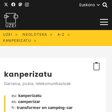
Euskara
UZEI
NEOLOTEKA
A-Z
KANPERIZATU
kanperizatu
Garraioa, posta, telekomunikazioak
eu:
kanperizatu
es:
camperizar
fr:
transformer en camping-car