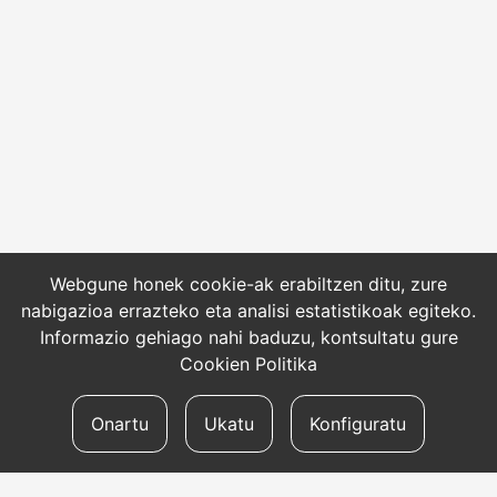
Webgune honek cookie-ak erabiltzen ditu, zure
nabigazioa errazteko eta analisi estatistikoak egiteko.
Informazio gehiago nahi baduzu, kontsultatu gure
Cookien Politika
Onartu
Ukatu
Konfiguratu