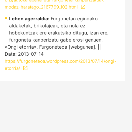
modaz-haratago_2167799_102.html
Lehen agerraldia:
Furgonetan egindako
aldaketak, brikolajeak, eta nola ez
hobekuntzak ere erakutsiko ditugu, izan ere,
furgoneta kanperizatu gabe erosi genuen.
«Ongi etorria». Furgoneteoa [webgunea]. ||
Data: 2013-07-14
https://furgoneteoa.wordpress.com/2013/07/14/ongi-
etorria/