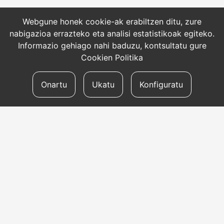
Webgune honek cookie-ak erabiltzen ditu, zure
nabigazioa errazteko eta analisi estatistikoak egiteko.
Informazio gehiago nahi baduzu, kontsultatu gure
Cookien Politika
Onartu
Ukatu
Konfiguratu
HARREMANETARAKO