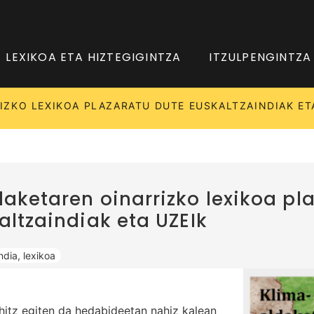
LEXIKOA ETA HIZTEGIGINTZA
ITZULPENGINTZA
IZKO LEXIKOA PLAZARATU DUTE EUSKALTZAINDIAK ET
aketaren oinarrizko lexikoa pl
altzaindiak eta UZEIk
ndia
,
lexikoa
hitz egiten da hedabideetan nahiz kalean