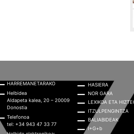
HARREMANETARAKO
HASIERA
Helbidea
NOR GARA
Aldapeta kalea, 20 – 20009
LEXIKOA ETA HIZTE
Donostia
ITZULPENGINTZA
Telefonoa
BALIABIDEAK
tel: +34 943 47 33 77
I+G+b
Helbide elektronikoa: