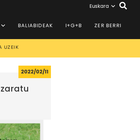
Euskara
BALIABIDEAK
I+G+B
ZER BERRI
A UZEIK
2022/02/11
azaratu