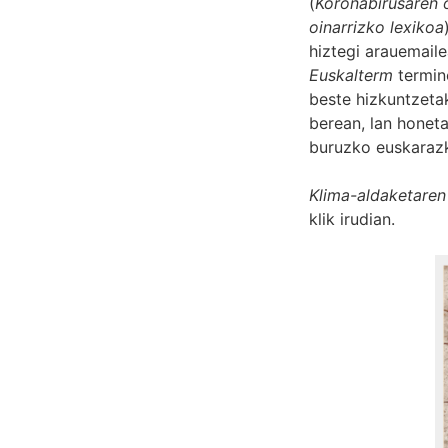
(
Koronabirusaren o
oinarrizko lexikoa
hiztegi arauemail
Euskalterm
termin
beste hizkuntzeta
berean, lan honet
buruzko euskarazk
Klima-aldaketaren
klik irudian.