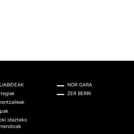
LIABIDEAK
NOR GARA
ztegiak
ZER BERRI
zentzaileak
pak
oki idazteko
mendioak