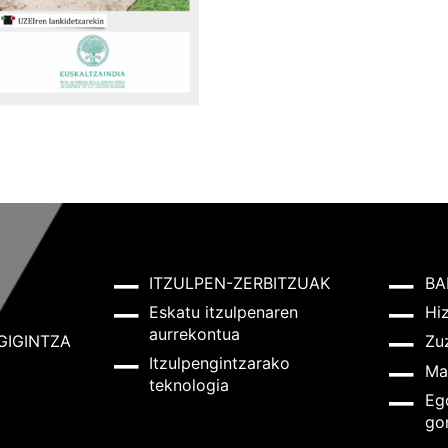
ITZULPEN-ZERBITZUAK
BA
Eskatu itzulpenaren
Hi
aurrekontua
GIGINTZA
Zu
Itzulpengintzarako
Ma
teknologia
Eg
go