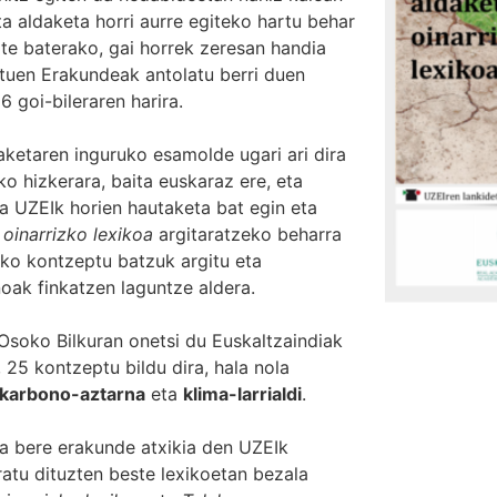
a aldaketa horri aurre egiteko hartu behar
ate baterako, gai horrek zeresan handia
uen Erakundeak antolatu berri duen
 goi-bileraren harira.
aketaren inguruko esamolde ugari ari dira
o hizkerara, baita euskaraz ere, eta
a UZEIk horien hautaketa bat egin eta
oinarrizko lexikoa
argitaratzeko beharra
izko kontzeptu batzuk argitu eta
oak finkatzen laguntze aldera.
Osoko Bilkuran onetsi du Euskaltzaindiak
, 25 kontzeptu bildu dira, hala nola
karbono-aztarna
eta
klima-larrialdi
.
ta bere erakunde atxikia den UZEIk
ratu dituzten beste lexikoetan bezala