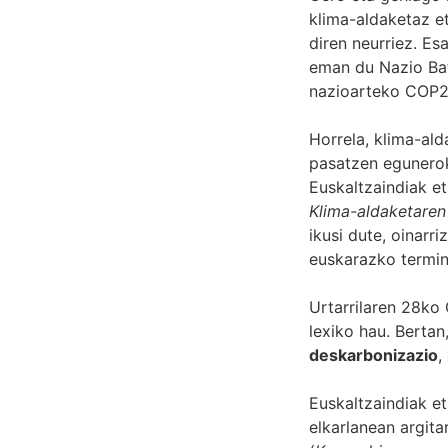
klima-aldaketaz et
diren neurriez. Es
eman du Nazio Bat
nazioarteko COP26
Horrela, klima-ald
pasatzen egunerok
Euskaltzaindiak et
Klima-aldaketaren 
ikusi dute, oinarr
euskarazko termin
Urtarrilaren 28ko 
lexiko hau. Bertan
deskarbonizazio
,
Euskaltzaindiak e
elkarlanean argita