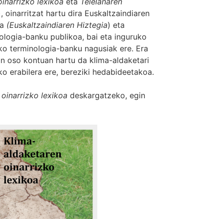
inarrizko lexikoa
eta
Telelanaren
), oinarritzat hartu dira Euskaltzaindiaren
ea
(
Euskaltzaindiaren Hiztegia
) eta
ologia-banku publikoa, bai eta inguruko
ko terminologia-banku nagusiak ere. Era
an oso kontuan hartu da klima-aldaketari
o erabilera ere, bereziki hedabideetakoa.
 oinarrizko lexikoa
deskargatzeko, egin