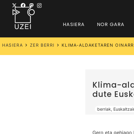
HASIERA
NOR GARA
HASIERA
ZER BERRI
KLIMA-ALDAKETAREN OINARR
Klima-ald
dute Eusk
berriak
,
Euskaltzai
Gero eta gehiago 