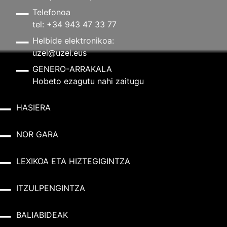
Telefonoa
tel: +34 943 47 33 77
Helbide elektronikoa:
uzei@uzei.eus
GENERO-ARRAKALA
Hobeto ezagutu nahi zaitugu
HASIERA
NOR GARA
LEXIKOA ETA HIZTEGIGINTZA
ITZULPENGINTZA
BALIABIDEAK