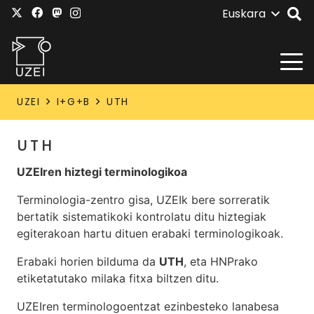
Euskara
UZEI
I+G+B
UTH
UTH
UZEIren hiztegi terminologikoa
Terminologia-zentro gisa, UZEIk bere sorreratik
bertatik sistematikoki kontrolatu ditu hiztegiak
egiterakoan hartu dituen erabaki terminologikoak.
Erabaki horien bilduma da
UTH
, eta HNPrako
etiketatutako milaka fitxa biltzen ditu.
UZEIren terminologoentzat ezinbesteko lanabesa