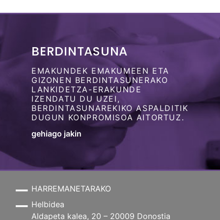
BERDINTASUNA
EMAKUNDEK EMAKUMEEN ETA
GIZONEN BERDINTASUNERAKO
LANKIDETZA-ERAKUNDE
IZENDATU DU UZEI,
BERDINTASUNAREKIKO ASPALDITIK
DUGUN KONPROMISOA AITORTUZ.
gehiago jakin
HARREMANETARAKO
Helbidea
Aldapeta kalea, 20 – 20009 Donostia