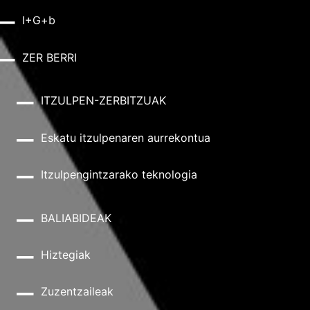
I+G+b
ZER BERRI
ITZULPEN-ZERBITZUAK
Eskatu itzulpenaren aurrekontua
Itzulpengintzarako teknologia
BALIABIDEAK
Hiztegiak
Zuzentzaileak