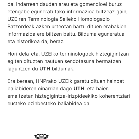
da, indarrean dauden arau eta gomendioei buruz
etengabe eguneratutako informazioa biltzeaz gain,
UZEIren Terminologia Saileko Homologazio
Batzordeak azken urteotan hartu dituen erabakien
informazioa ere biltzen baitu. Bilduma eguneratua
eta historikoa da, beraz.
Hori dela-eta, UZEIko terminologoek hiztegigintzan
egiten dituzten hautuen sendotasuna bermatzen
laguntzen du
UTH
bildumak.
Era berean, HNPrako UZEIk garatu dituen hainbat
baliabideren oinarrian dago
UTH
, eta haien
emaitzetan hiztegigintza-irizpideekiko koherentziari
eusteko ezinbesteko baliabidea da.