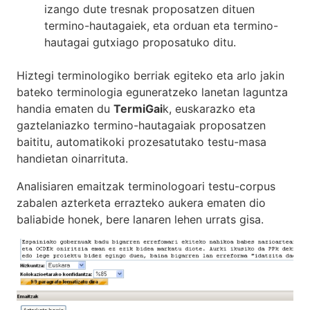
izango dute tresnak proposatzen dituen
termino-hautagaiek, eta orduan eta termino-
hautagai gutxiago proposatuko ditu.
Hiztegi terminologiko berriak egiteko eta arlo jakin
bateko terminologia eguneratzeko lanetan laguntza
handia ematen du
TermiGai
k, euskarazko eta
gaztelaniazko termino-hautagaiak proposatzen
baititu, automatikoki prozesatutako testu-masa
handietan oinarrituta.
Analisiaren emaitzak terminologoari testu-corpus
zabalen azterketa errazteko aukera ematen dio
baliabide honek, bere lanaren lehen urrats gisa.