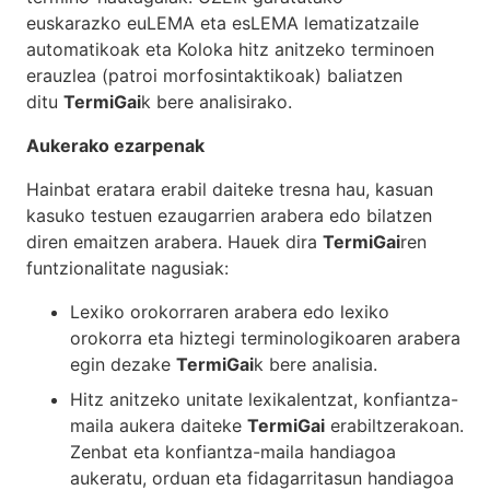
euskarazko
euLEMA
eta
esLEMA
lematizatzaile
automatikoak eta
Koloka
hitz anitzeko terminoen
erauzlea (patroi morfosintaktikoak) baliatzen
ditu
TermiGai
k bere analisirako.
Aukerako ezarpenak
Hainbat eratara erabil daiteke tresna hau, kasuan
kasuko testuen ezaugarrien arabera edo bilatzen
diren emaitzen arabera. Hauek dira
TermiGai
ren
funtzionalitate nagusiak:
Lexiko orokorraren arabera edo lexiko
orokorra eta hiztegi terminologikoaren arabera
egin dezake
TermiGai
k bere analisia.
Hitz anitzeko unitate lexikalentzat, konfiantza-
maila aukera daiteke
TermiGai
erabiltzerakoan.
Zenbat eta konfiantza-maila handiagoa
aukeratu, orduan eta fidagarritasun handiagoa