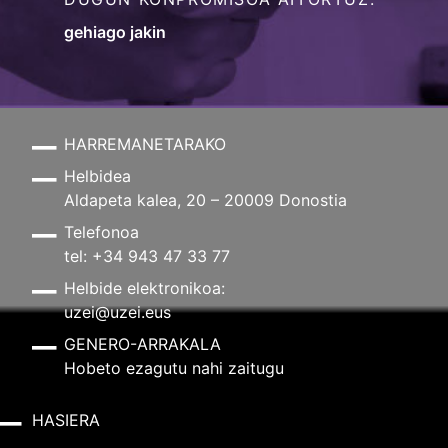
gehiago jakin
HARREMANETARAKO
Helbidea
Aldapeta kalea, 20 – 20009 Donostia
Telefonoa
tel: +34 943 47 33 77
Helbide elektronikoa:
uzei@uzei.eus
GENERO-ARRAKALA
Hobeto ezagutu nahi zaitugu
HASIERA