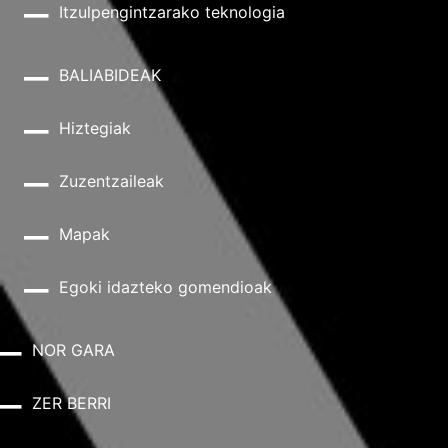
Itzulpengintzarako teknologia
BALIABIDEAK
Hiztegiak
Zuzentzaileak
Mapak
Egoki idazteko gomendioak
NOR GARA
ZER BERRI