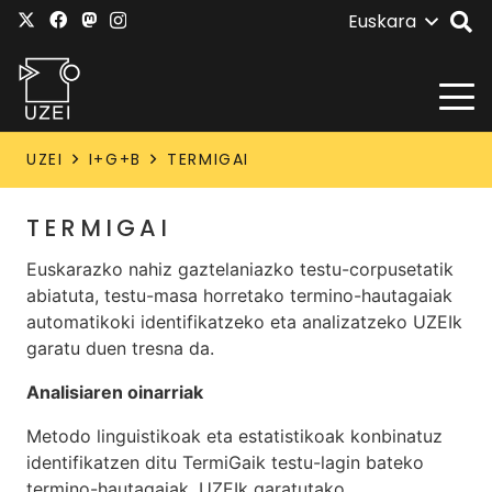
Euskara
UZEI
I+G+B
TERMIGAI
TERMIGAI
Euskarazko nahiz gaztelaniazko testu-corpusetatik
abiatuta, testu-masa horretako termino-hautagaiak
automatikoki identifikatzeko eta analizatzeko UZEIk
garatu duen tresna da.
Analisiaren oinarriak
Metodo linguistikoak eta estatistikoak konbinatuz
identifikatzen ditu TermiGaik testu-lagin bateko
termino-hautagaiak. UZEIk garatutako