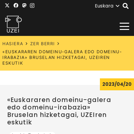
Euskara
HASIERA
ZER BERRI
«EUSKARAREN DOMEINU-GALERA EDO DOMEINU-
IRABAZIA» BRUSELAN HIZKETAGAI, UZEIREN
ESKUTIK
2023/04/20
«Euskararen domeinu-galera
edo domeinu-irabazia»
Bruselan hizketagai, UZEIren
eskutik