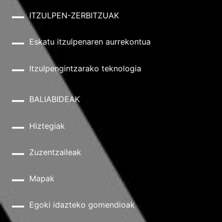
ITZULPEN-ZERBITZUAK
Eskatu itzulpenaren aurrekontua
Itzulpengintzarako teknologia
BALIABIDEAK
Hiztegiak
Zuzentzaileak
Mapak
Egoki idazteko gomendioak