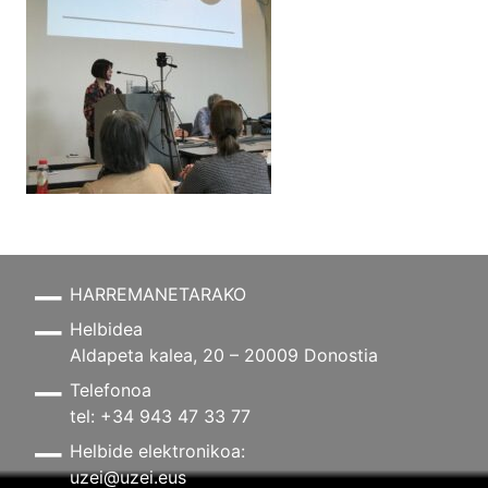
HARREMANETARAKO
Helbidea
Aldapeta kalea, 20 – 20009 Donostia
Telefonoa
tel: +34 943 47 33 77
Helbide elektronikoa:
uzei@uzei.eus