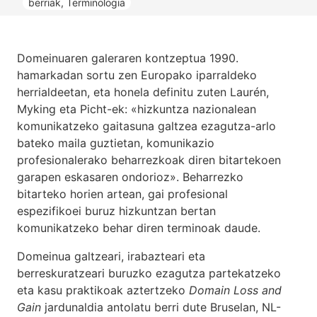
berriak
,
Terminologia
Domeinuaren galeraren kontzeptua 1990.
hamarkadan sortu zen Europako iparraldeko
herrialdeetan, eta honela definitu zuten Laurén,
Myking eta Picht-ek: «hizkuntza nazionalean
komunikatzeko gaitasuna galtzea ezagutza-arlo
bateko maila guztietan, komunikazio
profesionalerako beharrezkoak diren bitartekoen
garapen eskasaren ondorioz». Beharrezko
bitarteko horien artean, gai profesional
espezifikoei buruz hizkuntzan bertan
komunikatzeko behar diren terminoak daude.
Domeinua galtzeari, irabazteari eta
berreskuratzeari buruzko ezagutza partekatzeko
eta kasu praktikoak aztertzeko
Domain Loss and
Gain
jardunaldia antolatu berri dute Bruselan,
NL-