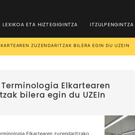
LEXIKOA ETA HIZTEGIGINTZA
ITZULPENGINTZA
KARTEAREN ZUZENDARITZAK BILERA EGIN DU UZEIN
Terminologia Elkartearen
tzak bilera egin du UZEIn
rminologia Elkartearen zuzendaritzako