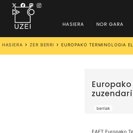
HASIERA
NOR GARA
HASIERA
ZER BERRI
EUROPAKO TERMINOLOGIA EL
Europako 
zuzendari
berriak
EAFT Europako Te