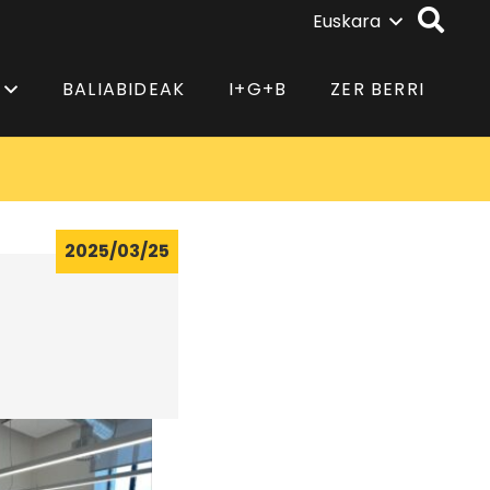
Euskara
BALIABIDEAK
I+G+B
ZER BERRI
2025/03/25