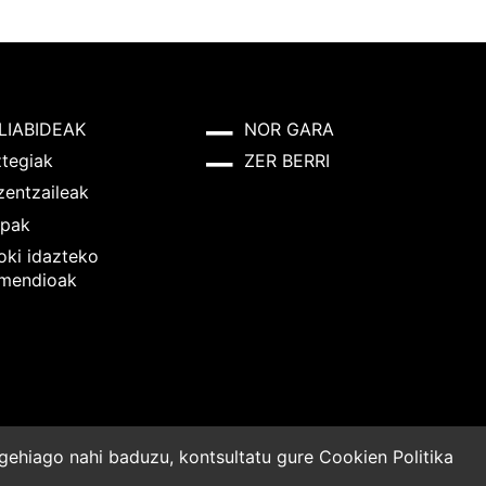
LIABIDEAK
NOR GARA
ztegiak
ZER BERRI
zentzaileak
pak
oki idazteko
mendioak
o gehiago nahi baduzu, kontsultatu gure
Cookien Politika