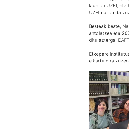
kide da UZEI, eta
UZEIn bildu da zu
Besteak beste, Na
antolatzea eta 20
ditu aztergai EAFT
Etxepare Institutu
elkartu dira zuzen