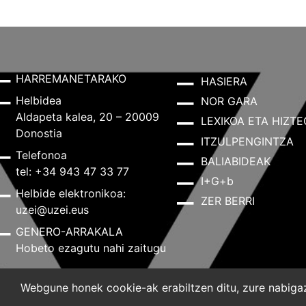
HARREMANETARAKO
HASIERA
Helbidea
NOR GARA
Aldapeta kalea, 20 – 20009
LEXIKOA ETA HIZTE
Donostia
ITZULPENGINTZA
Telefonoa
BALIABIDEAK
tel: +34 943 47 33 77
I+G+b
Helbide elektronikoa:
ZER BERRI
uzei@uzei.eus
GENERO-ARRAKALA
Hobeto ezagutu nahi zaitugu
Webgune honek cookie-ak erabiltzen ditu, zure nabigazi
Lege-oharra
Pribatutasun-politika
Cookie-politik