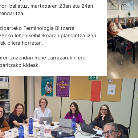
 hori baliatuz, martxoaren 23an eta 24an
zendaritza.
zioarteko Terminologia Biltzarra
25eko lehen seihilekoaren plangintza izan
ek bilera horretan.
aren zuzendari Irene Larrazarekin ere
daritzako kideak.