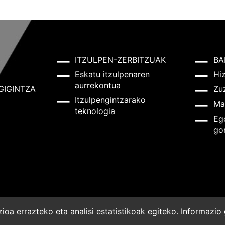
ITZULPEN-ZERBITZUAK
BA
Eskatu itzulpenaren
Hi
aurrekontua
GIGINTZA
Zu
Itzulpengintzarako
Ma
teknologia
Eg
go
oa errazteko eta analisi estatistikoak egiteko. Informazi
a