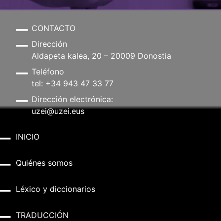
CONTACTO
Dirección
Aldapeta kalea, 20 – 20009 Donostia
Teléfono
tel: +34 943 47 33 77
Dirección electrónica:
uzei@uzei.eus
INICIO
Quiénes somos
Léxico y diccionarios
TRADUCCIÓN