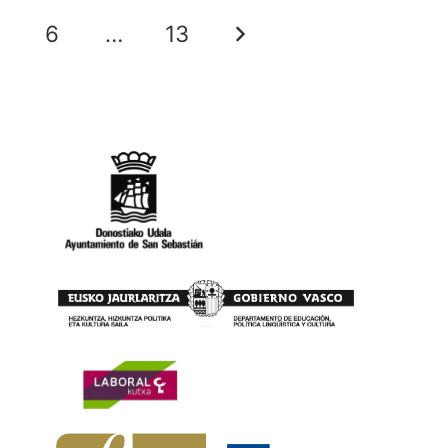
6
…
13