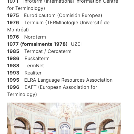
1971
Infoterm (International Information Centre
for Terminology)
1975
Eurodicautom (Comisión Europea)
1976
Termium (TERMInologie Université de
Montréal)
1976
Nordterm
1977 (formalmente 1978)
UZEI
1985
Termcat / Cercaterm
1986
Euskalterm
1988
TermNet
1993
Realiter
1995
ELRA Language Resources Association
1996
EAFT (European Association for
Terminology)