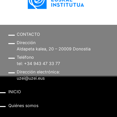
CONTACTO
Dirección
Aldapeta kalea, 20 – 20009 Donostia
Teléfono
tel: +34 943 47 33 77
Dirección electrónica:
uzei@uzei.eus
INICIO
Quiénes somos