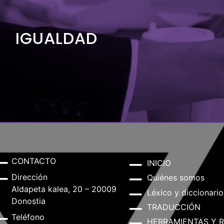
IGUALDAD
CONTACTO
INICIO
Dirección
Quiénes somos
Aldapeta kalea, 20 – 20009
Léxico y diccionario
Donostia
TRADUCCIÓN
Teléfono
HERRAMIENTAS Y 