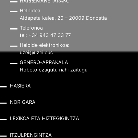
HARREMANETARAKO
Helbidea
Aldapeta kalea, 20 – 20009 Donostia
Telefonoa
tel: +34 943 47 33 77
Helbide elektronikoa:
uzei@uzei.eus
GENERO-ARRAKALA
Hobeto ezagutu nahi zaitugu
HASIERA
NOR GARA
LEXIKOA ETA HIZTEGIGINTZA
ITZULPENGINTZA