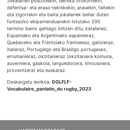
Jokalarien posizioekin, teknika orokorrekin,
defentsa- eta eraso-teknikekin, arauekin, faltekin
eta zigorrekin eta baita jokalariek behar duten
funtsezko ekipamenduarekin lotutako 200
termino baino gehiago biltzen ditu, katalanez,
Espainiako eta Argentinako espainieraz,
Quebeceko eta Frantziako frantsesez, galizieraz,
italieraz, Portugalgo eta Brasilgo portugesez,
errumanieraz, okzitanieraz (okzitaniera komuna,
auverniera, gaskoia, languedocera, limousinera,
proventzera) eta euskaraz.
Deskargatu lexikoa:
DGLFLF-
Vocabulaire_panlatin_du rugby_2023