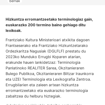
berriak
Hizkuntza erromantzeetako terminologiaz gain,
euskarazko 200 termino baino gehiago ditu
lexikoak.
Frantziako Kultura Ministerioari atxikita dagoen
Frantseserako eta Frantziako Hizkuntzetarako
Ordezkaritza Nagusiak (DGLFLF) prestatu du
2023ko Munduko Errugbi Koparen atarian,
erakunde hauen lankidetzaz: Terminologia
Panlatinoko REALITER Sarea, Okzitanieraren
Bulego Publikoa, Okzitanieraren Biltzar Iraunkorra
eta UZEI Terminologia eta Lexikografia Zentroa.
Errugbilarien eta zaleen artean hizkuntza
erromantzeetako eta euskarazko terminologia
zabaltzea du helburu hiztegiak.