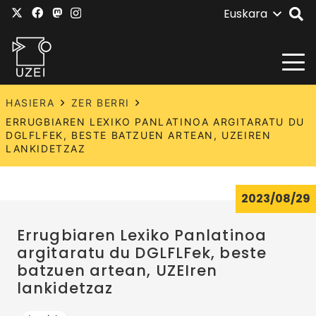
Euskara
HASIERA
ZER BERRI
ERRUGBIAREN LEXIKO PANLATINOA ARGITARATU DU
DGLFLFEK, BESTE BATZUEN ARTEAN, UZEIREN
LANKIDETZAZ
2023/08/29
Errugbiaren Lexiko Panlatinoa
argitaratu du DGLFLFek, beste
batzuen artean, UZEIren
lankidetzaz