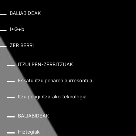
BALIABIDEAK
I+G+b
ZER BERRI
ITZULPEN-ZERBITZUAK
Eskatu itzulpenaren aurrekontua
Itzulpengintzarako teknologia
BALIABIDEAK
Hiztegiak