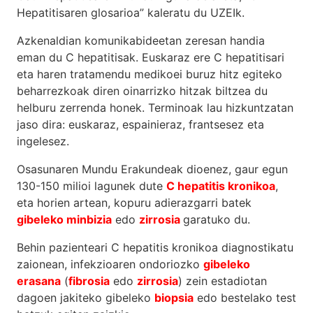
Hepatitisaren glosarioa” kaleratu du UZEIk.
Azkenaldian komunikabideetan zeresan handia
eman du C hepatitisak. Euskaraz ere C hepatitisari
eta haren tratamendu medikoei buruz hitz egiteko
beharrezkoak diren oinarrizko hitzak biltzea du
helburu zerrenda honek. Terminoak lau hizkuntzatan
jaso dira: euskaraz, espainieraz, frantsesez eta
ingelesez.
Osasunaren Mundu Erakundeak dioenez, gaur egun
130-150 milioi lagunek dute
C hepatitis kronikoa
,
eta horien artean, kopuru adierazgarri batek
gibeleko minbizia
edo
zirrosia
garatuko du.
Behin pazienteari C hepatitis kronikoa diagnostikatu
zaionean, infekzioaren ondoriozko
gibeleko
erasana
(
fibrosia
edo
zirrosia
) zein estadiotan
dagoen jakiteko gibeleko
biopsia
edo bestelako test