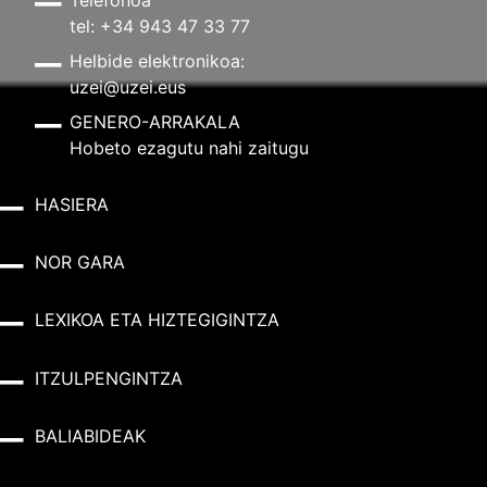
Telefonoa
tel: +34 943 47 33 77
Helbide elektronikoa:
uzei@uzei.eus
GENERO-ARRAKALA
Hobeto ezagutu nahi zaitugu
HASIERA
NOR GARA
LEXIKOA ETA HIZTEGIGINTZA
ITZULPENGINTZA
BALIABIDEAK