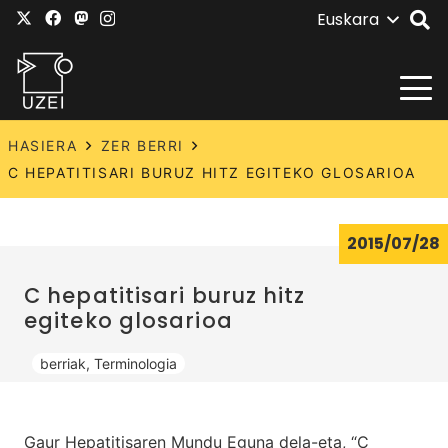
Euskara
HASIERA
ZER BERRI
C HEPATITISARI BURUZ HITZ EGITEKO GLOSARIOA
2015/07/28
C hepatitisari buruz hitz
egiteko glosarioa
berriak
,
Terminologia
Gaur Hepatitisaren Mundu Eguna dela-eta, “C