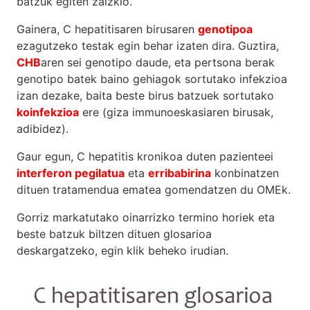
batzuk egiten zaizkio.
Gainera, C hepatitisaren birusaren
genotipoa
ezagutzeko testak egin behar izaten dira. Guztira,
CHB
aren sei genotipo daude, eta pertsona berak
genotipo batek baino gehiagok sortutako infekzioa
izan dezake, baita beste birus batzuek sortutako
koinfekzioa
ere (giza immunoeskasiaren birusak,
adibidez).
Gaur egun, C hepatitis kronikoa duten pazienteei
interferon pegilatua
eta
erribabirina
konbinatzen
dituen tratamendua ematea gomendatzen du OMEk.
Gorriz markatutako oinarrizko termino horiek eta
beste batzuk biltzen dituen glosarioa
deskargatzeko, egin klik beheko irudian.