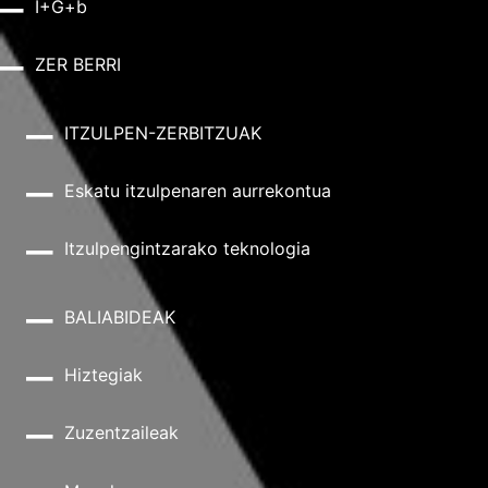
I+G+b
ZER BERRI
ITZULPEN-ZERBITZUAK
Eskatu itzulpenaren aurrekontua
Itzulpengintzarako teknologia
BALIABIDEAK
Hiztegiak
Zuzentzaileak