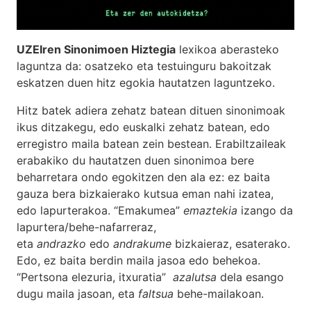
UZEIren Sinonimoen Hiztegia
lexikoa aberasteko
laguntza da: osatzeko eta testuinguru bakoitzak
eskatzen duen hitz egokia hautatzen laguntzeko.
Hitz batek adiera zehatz batean dituen sinonimoak
ikus ditzakegu, edo euskalki zehatz batean, edo
erregistro maila batean zein bestean. Erabiltzaileak
erabakiko du hautatzen duen sinonimoa bere
beharretara ondo egokitzen den ala ez: ez baita
gauza bera bizkaierako kutsua eman nahi izatea,
edo lapurterakoa. “Emakumea”
emaztekia
izango da
lapurtera/behe-nafarreraz,
eta
andrazko
edo
andrakume
bizkaieraz, esaterako.
Edo, ez baita berdin maila jasoa edo behekoa.
“Pertsona elezuria, itxuratia”
azalutsa
dela esango
dugu maila jasoan, eta
faltsua
behe-mailakoan.