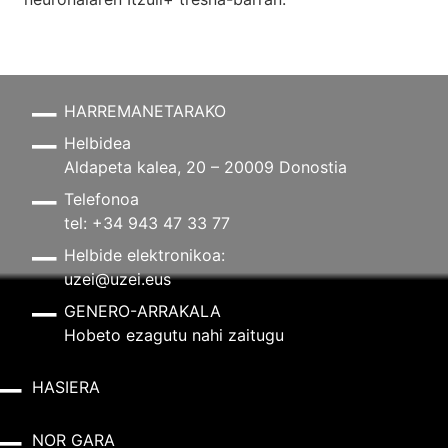
HARREMANETARAKO
Helbidea
Aldapeta kalea, 20 – 20009 Donostia
Telefonoa
tel: +34 943 47 33 77
Helbide elektronikoa:
uzei@uzei.eus
GENERO-ARRAKALA
Hobeto ezagutu nahi zaitugu
HASIERA
NOR GARA