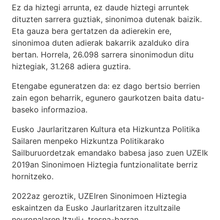
Ez da hiztegi arrunta, ez daude hiztegi arruntek
dituzten sarrera guztiak, sinonimoa dutenak baizik.
Eta gauza bera gertatzen da adierekin ere,
sinonimoa duten adierak bakarrik azalduko dira
bertan. Horrela, 26.098 sarrera sinonimodun ditu
hiztegiak, 31.268 adiera guztira.
Etengabe eguneratzen da: ez dago bertsio berrien
zain egon beharrik, egunero gaurkotzen baita datu-
baseko informazioa.
Eusko Jaurlaritzaren Kultura eta Hizkuntza Politika
Sailaren menpeko Hizkuntza Politikarako
Sailburuordetzak emandako babesa jaso zuen UZEIk
2019an Sinonimoen Hiztegia funtzionalitate berriz
hornitzeko.
2022az geroztik, UZEIren Sinonimoen Hiztegia
eskaintzen da Eusko Jaurlaritzaren itzultzaile
neuronalaren
Itzuli+
tresna-barran.