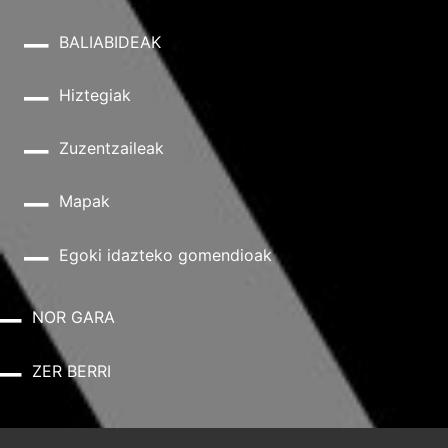
BALIABIDEAK
Hiztegiak
Zuzentzaileak
Mapak
Egoki idazteko gomendioak
NOR GARA
ZER BERRI