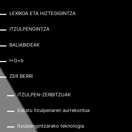
LEXIKOA ETA HIZTEGIGINTZA
ITZULPENGINTZA
BALIABIDEAK
I+G+b
ZER BERRI
ITZULPEN-ZERBITZUAK
Eskatu itzulpenaren aurrekontua
Itzulpengintzarako teknologia